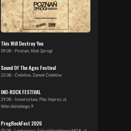
This Will Destroy You
09.08 - Poznań, Klub 2progi
Sound Of The Ages Festival
22.08 - Ćmielów, Zamek Ćmielów
INO-ROCK FESTIVAL
29.08 - Inowrocław, Plac Imprez, ul.
Wierzbińskiego 9
ProgRockFest 2026
05.09 - Legionowo, Sala widowiskowa MOK, ul.
Piłsudskiego 41