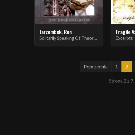
Jarzombek, Ron
Fragile 
Solitarily Speaking Of Theoretical Confinement
Excerpts
Poprzednia
1
2
Strona 2 z 7,