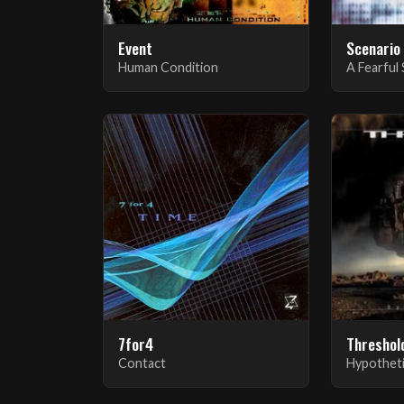
Event
Scenario
Human Condition
A Fearful
7for4
Threshol
Contact
Hypotheti