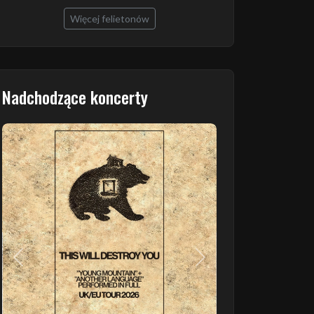
Więcej felietonów
Nadchodzące koncerty
Poprzedni
Następny