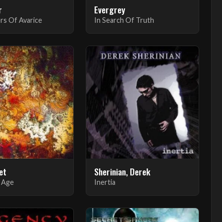
r
Evergrey
rs Of Avarice
In Search Of Truth
et
Sherinian, Derek
 Age
Inertia