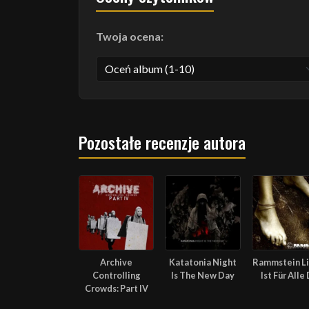
Twoja ocena:
Pozostałe recenzje autora
Archive
Katatonia Night
Rammstein L
Controlling
Is The New Day
Ist Für Alle
Crowds: Part IV