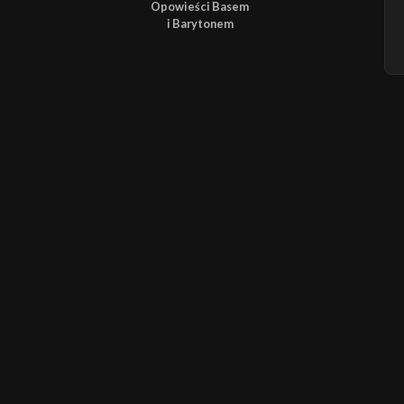
Opowieści Basem
i Barytonem