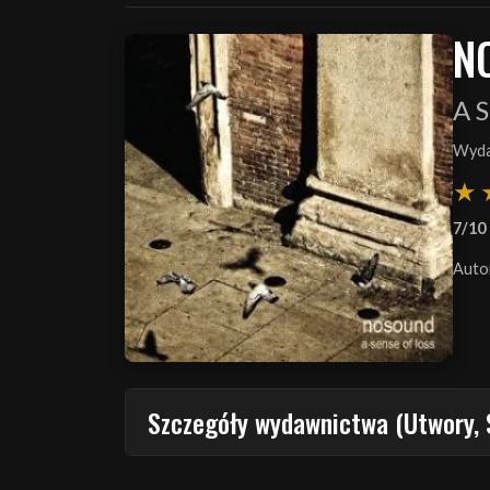
N
A S
Wyda
7/10
Auto
Szczegóły wydawnictwa (Utwory, 