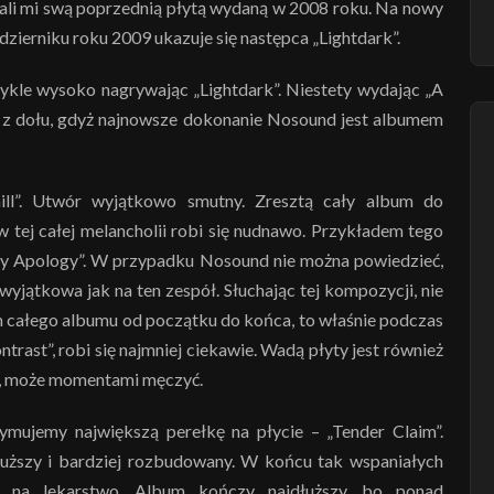
li mi swą poprzednią płytą wydaną w 2008 roku. Na nowy
dzierniku roku 2009 ukazuje się następca „Lightdark”.
wykle wysoko nagrywając „Lightdark”. Niestety wydając „A
ć z dołu, gdyż najnowsze dokonanie Nosound jest albumem
ll”. Utwór wyjątkowo smutny. Zresztą cały album do
w tej całej melancholii robi się nudnawo. Przykładem tego
„My Apology”. W przypadku Nosound nie można powiedzieć,
wyjątkowa jak na ten zespół. Słuchając tej kompozycji, nie
am całego albumu od początku do końca, to właśnie podczas
rast”, robi się najmniej ciekawie. Wadą płyty jest również
ca, może momentami męczyć.
ymujemy największą perełkę na płycie – „Tender Claim”.
uższy i bardziej rozbudowany. W końcu tak wspaniałych
na lekarstwo. Album kończy najdłuższy, bo ponad