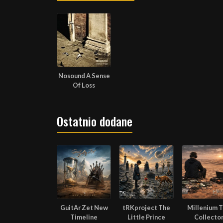
Nosound A Sense
Of Loss
Ostatnio dodane
GuitAr Zet New
tRKproject The
Millenium 
Timeline
Little Prince
Collecto