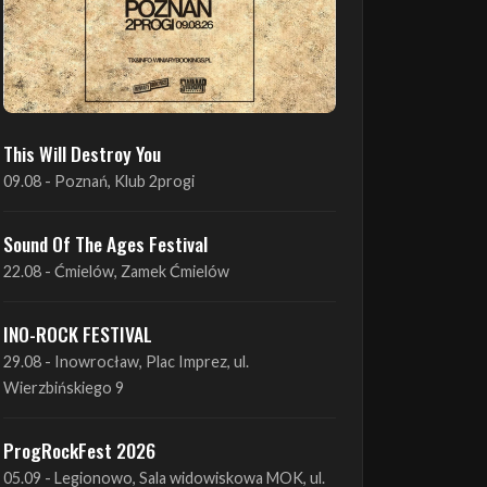
This Will Destroy You
09.08 - Poznań, Klub 2progi
Sound Of The Ages Festival
22.08 - Ćmielów, Zamek Ćmielów
INO-ROCK FESTIVAL
29.08 - Inowrocław, Plac Imprez, ul.
Wierzbińskiego 9
ProgRockFest 2026
05.09 - Legionowo, Sala widowiskowa MOK, ul.
Piłsudskiego 41
Antimatter + Sleeping Pulse