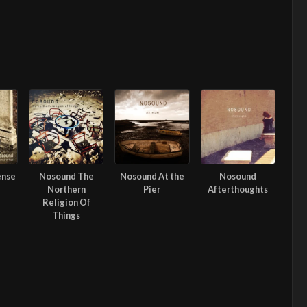
ense
Nosound The
Nosound At the
Nosound
Northern
Pier
Afterthoughts
Religion Of
Things