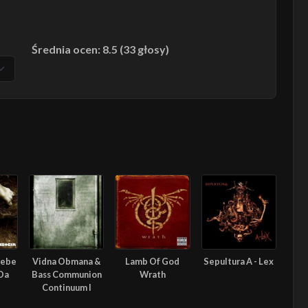
Średnia ocen: 8.5 (33 głosy)
iebe
Vidna Obmana &
Lamb Of God
Sepultura A - Lex
 Da
Bass Communion
Wrath
Continuum I