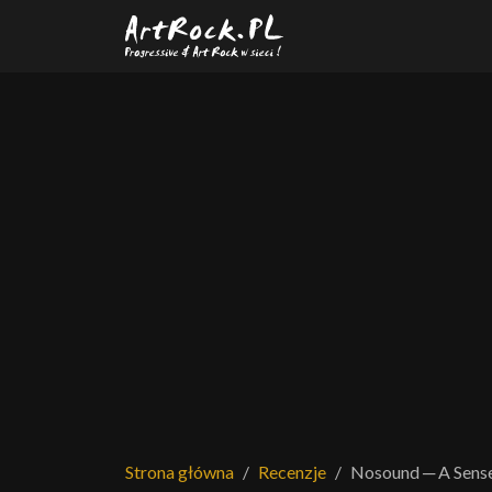
Przejdź do treści głównej
Strona główna
Recenzje
Nosound ─ A Sense