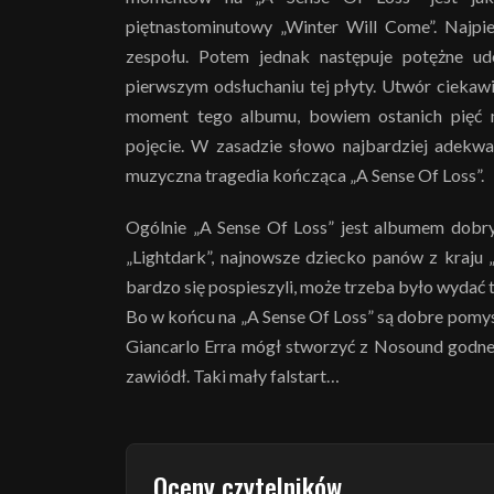
piętnastominutowy „Winter Will Come”. Najpie
zespołu. Potem jednak następuje potężne ud
pierwszym odsłuchaniu tej płyty. Utwór ciekawi
moment tego albumu, bowiem ostanich pięć mi
pojęcie. W zasadzie słowo najbardziej adekwatn
muzyczna tragedia kończąca „A Sense Of Loss”.
Ogólnie „A Sense Of Loss” jest albumem dobry
„Lightdark”, najnowsze dziecko panów z kraju
bardzo się pospieszyli, może trzeba było wydać 
Bo w końcu na „A Sense Of Loss” są dobre pomysł
Giancarlo Erra mógł stworzyć z Nosound godnego
zawiódł. Taki mały falstart…
Oceny czytelników