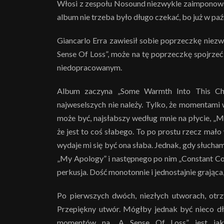
Włosi z zespołu Nosound niezwykle zaimponowa
album nie trzeba było długo czekać, bo już w paź
Giancarlo Erra zawiesił sobie poprzeczkę niez
Sense Of Loss”, może na tę poprzeczkę spojrze
niedopracowanym.
Album zaczyna „Some Warmth Into This Chi
najweselszych nie należy. Tylko, że momentami 
może być, najsłabszy według mnie na płycie, 
że jest to coś słabego. To po prostu rzecz mało 
wydaje mi się być ona słaba. Jednak, gdy słuch
„My Apology” i następnego po nim „Constant Cont
perkusja. Dość monotonnie i jednostajnie grają
Po pierwszych dwóch, niezłych utworach, otrz
Przepiękny utwór. Mógłby jednak być nieco dł
momentów na „A Sense Of Loss” jest jak 