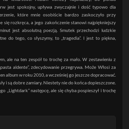
rw jest spokojny, upływa zwyczajnie i dość typowo dla
erzenie, które mnie osobiście bardzo zaskoczyło przy
e się rozkręca, a jego zakończenie stanowi najpiękniejszy
nut jest absolutną poezją. Smutek przechodzi ludzkie
e do tego, co słyszymy, to „tragedia”. I jest to piękna,
m, ale na ten zespół to trochę za mało. W zestawieniu z
 „pasta aldente”, zdecydowanie przegrywa. Może Włosi za
ten album w roku 2010, a wcześniej go jeszcze dopracować.
y i są dobre zamiary. Niestety nie do końca dopieszczone.
 „Lightdark” następcę, ale się chyba pospieszył i trochę