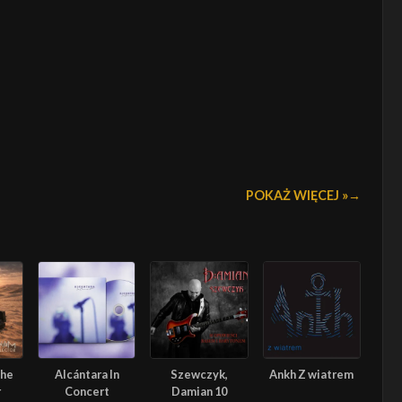
POKAŻ WIĘCEJ »
The
Alcántara In
Szewczyk,
Ankh Z wiatrem
r
Concert
Damian 10