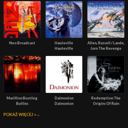
Neo Broadcast
Hauteville
Allen, Russell / Lande,
Hauteville
Jorn The Revenge
Marillion Bootleg
Daimonion
Redemption The
Butlins
Daimonion
Origins Of Ruin
POKAŻ WIĘCEJ »