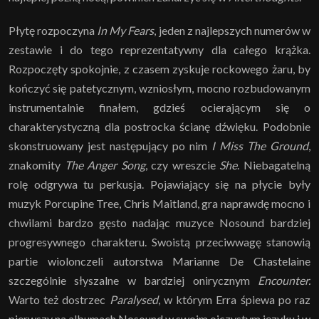
Płytę rozpoczyna
In My Fears
, jeden z najlepszych numerów w
zestawie i do tego reprezentatywny dla całego krążka.
Rozpoczęty spokojnie, z czasem zyskuje rockowego żaru, by
kończyć się patetycznym, wzniosłym, mocno rozbudowanym
instrumentalnie finałem, gdzieś ocierającym się o
charakterystyczną dla postrocka ścianę dźwięku. Podobnie
skonstruowany jest następujący po nim
I Miss The Ground
,
znakomity
The Anger Song
, czy wreszcie
She
. Niebagatelną
rolę odgrywa tu perkusja. Pojawiający się na płycie były
muzyk Porcupine Tree, Chris Maitland, gra naprawdę mocno i
chwilami bardzo gęsto nadając muzyce Nosound bardziej
progresywnego charakteru. Swoistą przeciwwagę stanowią
partie wiolonczeli autorstwa Marianne De Chastelaine
szczególnie słyszalne w bardziej onirycznym
Encounter.
Warto też dostrzec
Paralysed
, w którym Erra śpiewa po raz
pierwszy na albumach Nosound w swoim ojczystym języku i w