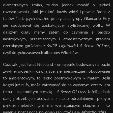
diametralnych zmian, trudno jednak mówić o jakimś
rozczarowaniu. Jaki jest koń, każdy widzi i pewnie żaden z
fanów śledzących uważne poczynania grupy Giancarlo Erry
nie spodziewał się zaskakującej stylistycznej wolty. W
dalszym ciągu mamy zatem do czynienia z bardzo
nastrojowym, przestrzennym i atmosferycznym graniem
czerpiącym garściami z
Sol29
,
Lightdark
i
A Sense Of Loss
,
czyli dotychczasowych albumów Włochów.
Cóż, taki jest świat Nosound – umiejętnie budowany na bazie
zwykłej piosenki, rozwijającej się niespiesznie i obudowanej
to ambientowym, to lekko postrockowym klimatem. Jeśli
kogoś już nuży, może zatrzymać się na wydanym cztery lata
temu – znakomitym zresztą -
A Sense Of Loss
. Jeżeli jednak
dalej potrzebuje obcowania z nieco odrealnionym, pełnym
pięknej melodyki graniem, wymagającym skupienia i to
najlepiej późną nocą, powinien zanurzyć się w
Afterthoughts
.