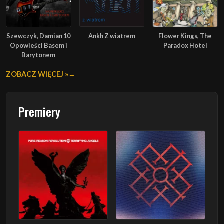
Szewczyk, Damian 10
Ankh Z wiatrem
Flower Kings, The
Opowieści Basem i
Paradox Hotel
Barytonem
ZOBACZ WIĘCEJ »
Premiery