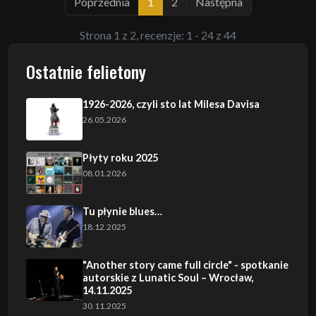
Poprzednia
1
2
Następna
Strona 1 z 2, recenzje: 1 - 24 z 44
Ostatnie felietony
1926-2026, czyli sto lat Milesa Davisa
26.05.2026
Płyty roku 2025
08.01.2026
Tu płynie blues…
18.12.2025
"Another story came full circle" - spotkanie
autorskie z Lunatic Soul – Wrocław,
14.11.2025
30.11.2025