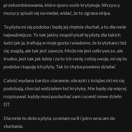
przekombinowania, które sporo osób krytykuje. Wszyscy
muzycy spisali się na medal, widać, że to zgrana ekipa.
Ta płyta mi się podoba i będę jej chętnie słuchał, a to dla mnie
najważniejsze. To tak jakby zespół pisał tę płytę dla takich
ludzi jak ja, trafiają w moje gusta i wiadomo, że krytykanci też
się znajdą, ale tak jest zawsze. Może nie jest odkrywczo, ale
trudno, jest tak jak lubię i za to ich cenię, robią swoje, mi się to
podoba i kupuję ich płyty, Tak to chyba powinno działać
Całość wydana bardzo starannie, obrazki z książeczki mi się
podobają, chociaż widziałem też krytykę. Nie będę się więcej
rozpisywał, każdy musi posłuchać sam i ocenić nowe dzieło
DT.
Dla mnie to dobra płyta, oceniam na 8 i jutro wracam do
słuchania.