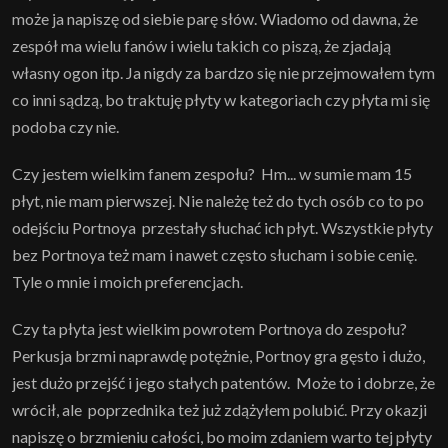
może ja napiszę od siebie parę słów. Wiadomo od dawna, że
zespół ma wielu fanów i wielu takich co piszą, że zjadają
własny ogon itp. Ja nigdy za bardzo się nie przejmowałem tym
co inni sądzą, bo traktuję płyty w kategoriach czy płyta mi się
podoba czy nie.
Czy jestem wielkim fanem zespołu? Hm... w sumie mam 15
płyt, nie mam pierwszej. Nie należę też do tych osób co to po
odejściu Portnoya przestały słuchać ich płyt. Wszystkie płyty
bez Portnoya też mam i nawet często słucham i sobie cenię.
Tyle o mnie i moich preferencjach.
Czy ta płyta jest wielkim powrotem Portnoya do zespołu?
Perkusja brzmi naprawdę potężnie, Portnoy gra gęsto i dużo,
jest dużo przejść i jego stałych patentów. Może to i dobrze, że
wrócił, ale poprzednika też już zdążyłem polubić. Przy okazji
napiszę o brzmieniu całości, bo moim zdaniem warto tej płyty