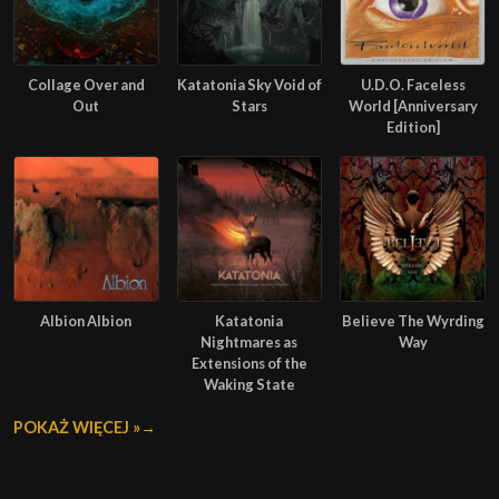
Collage Over and
Katatonia Sky Void of
U.D.O. Faceless
Out
Stars
World [Anniversary
Edition]
Albion Albion
Katatonia
Believe The Wyrding
Nightmares as
Way
Extensions of the
Waking State
POKAŻ WIĘCEJ »