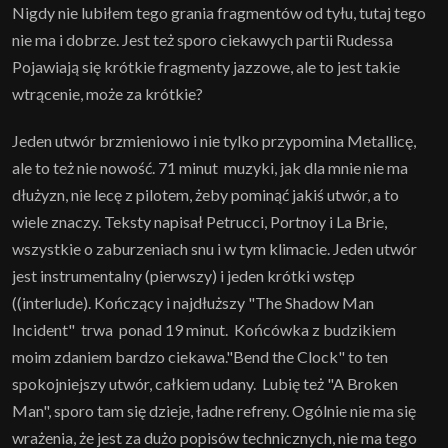
Nigdy nie lubiłem tego grania fragmentów od tyłu, tutaj tego
nie ma i dobrze. Jest też sporo ciekawych partii Rudessa
Pojawiają się krótkie fragmenty jazzowe, ale to jest takie
wtrącenie, może za krótkie?
Jeden utwór brzmieniowo i nie tylko przypomina Metallicę,
ale to też nie nowość. 71 minut muzyki, jak dla mnie nie ma
dłużyzn, nie lecę z pilotem, żeby pominąć jakiś utwór, a to
wiele znaczy. Teksty napisał Petrucci, Portnoy i La Brie,
wszystkie o zaburzeniach snu i w tym klimacie. Jeden utwór
jest instrumentalny (pierwszy) i jeden krótki wstęp
((interlude). Kończący i najdłuższy "The Shadow Man
Incident" trwa ponad 19 minut. Końcówka z budzikiem
moim zdaniem bardzo ciekawa."Bend the Clock" to ten
spokojniejszy utwór, całkiem udany. Lubię też "A Broken
Man", sporo tam się dzieje, ładne refreny. Ogólnie nie ma się
wrażenia, że jest za dużo popisów technicznych, nie ma tego