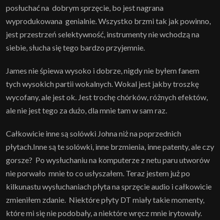
posłuchać na dobrym sprzęcie, bo jest nagrana
wyprodukowana genialnie. Wszystko brzmi tak jak powinno,
jest przestrzeń selektywność, instrumenty nie wchodzą na
siebie, słucha się tego bardzo przyjemnie.
James nie śpiewa wysoko i dobrze, nigdy nie byłem fanem
tych wysokich partii wokalnych. Wokal jest jakby troszkę
wycofany, ale jest ok. Jest trochę chórków, różnych efektów,
ale nie jest tego za dużo, dla mnie tam w sam raz.
Całkowicie inne są solówki Johna niż na poprzednich
płytach.Inne są te solówki, inne brzmienia, inne patenty, ale czy
gorsze? Po wysłuchaniu na komputerze z netu paru utworów
nie porwało mnie to co usłyszałem. Teraz jestem już po
kilkunastu wysłuchaniach płyta na sprzęcie audio i całkowicie
zmieniłem zdanie. Niektóre płyty DT miały takie momenty,
które mi się nie podobały, a niektóre wręcz mnie irytowały.