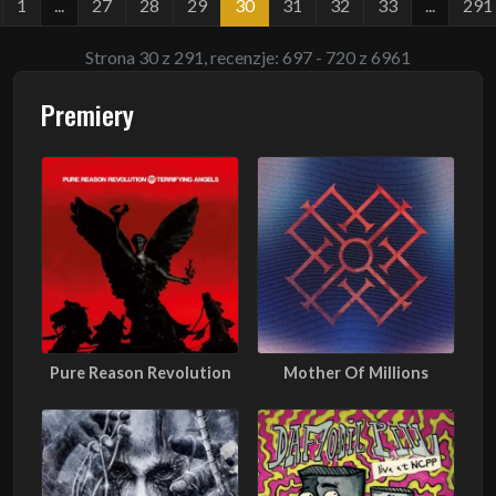
1
...
27
28
29
30
31
32
33
...
291
Strona 30 z 291, recenzje: 697 - 720 z 6961
Premiery
Pure Reason Revolution
Mother Of Millions