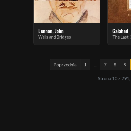
Lennon, John
Galahad
Walls and Bridges
The Last 
Poprzednia
1
...
7
8
9
Strona 10 z 291,