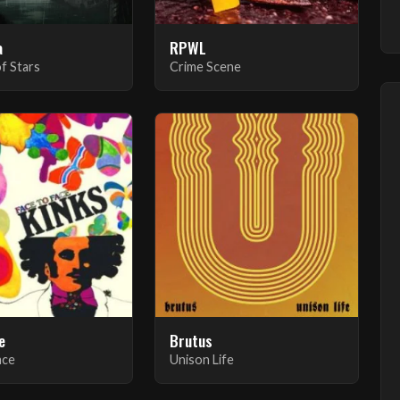
a
RPWL
of Stars
Crime Scene
e
Brutus
ace
Unison Life