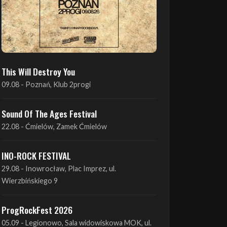
This Will Destroy You
09.08 - Poznań, Klub 2progi
Sound Of The Ages Festival
22.08 - Ćmielów, Zamek Ćmielów
INO-ROCK FESTIVAL
29.08 - Inowrocław, Plac Imprez, ul.
Wierzbińskiego 9
ProgRockFest 2026
05.09 - Legionowo, Sala widowiskowa MOK, ul.
Piłsudskiego 41
Antimatter + Sleeping Pulse