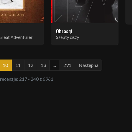
Obrasqi
Great Adventurer
Szepty ciszy
10
11
12
13
...
291
Następna
 recenzje: 217 - 240 z 6961