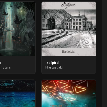
a
Isafjørd
of Stars
Hjartastjaki