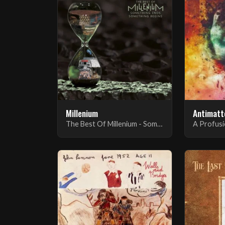
Millenium
Antimatt
The Best Of Millenium - Something Ends Something Begins
A Profus