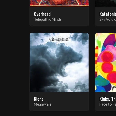
Overhead
Katatoni
Telepathic Minds
Sky Void 
Klone
Kinks, Th
Meanwhile
Face to F