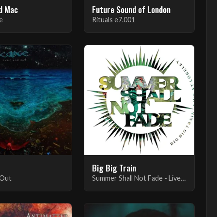
d Mac
Future Sound of London
e
Rituals e7.001
Big Big Train
 Out
Summer Shall Not Fade - Live at Loreley