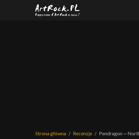
Przejdź do treści głównej
Strona główna
Recenzje
Pendragon ─ North