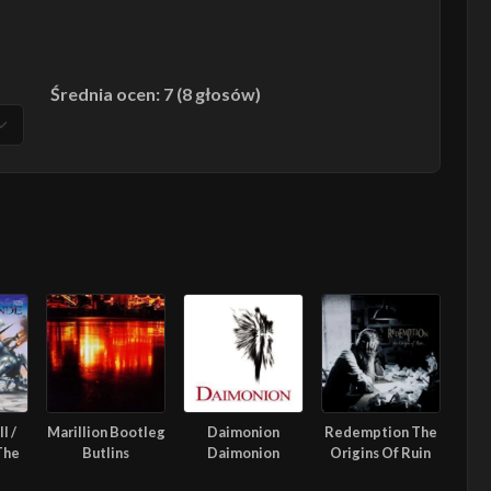
Średnia ocen: 7 (8 głosów)
l /
Marillion Bootleg
Daimonion
Redemption The
The
Butlins
Daimonion
Origins Of Ruin