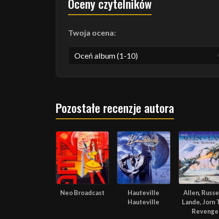
Oceny czytelników
Twoja ocena:
Pozostałe recenzje autora
Neo Broadcast
Hauteville
Allen, Russel
Hauteville
Lande, Jorn 
Revenge