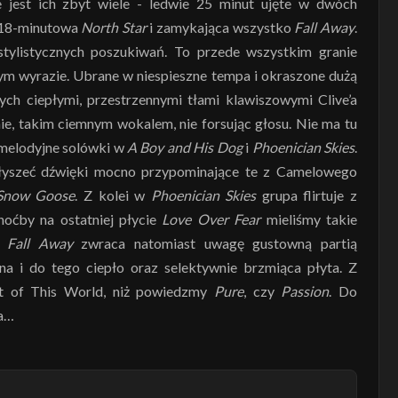
 jest ich zbyt wiele - ledwie 25 minut ujęte w dwóch
, 18-minutowa
North Star
i zamykająca wszystko
Fall Away
.
stylistycznych poszukiwań. To przede wszystkim granie
nym wyrazie. Ubrane w niespieszne tempa i okraszone dużą
ch ciepłymi, przestrzennymi tłami klawiszowymi Clive’a
ie, takim ciemnym wokalem, nie forsując głosu. Nie ma tu
 melodyjne solówki w
A Boy and His Dog
i
Phoenician Skies
.
łyszeć dźwięki mocno przypominające te z Camelowego
Snow Goose
. Z kolei w
Phoenician Skies
grupa flirtuje z
hoćby na ostatniej płycie
Love Over Fear
mieliśmy takie
e
Fall Away
zwraca natomiast uwagę gustowną partią
mna i do tego ciepło oraz selektywnie brzmiąca płyta. Z
Not of This World, niż powiedzmy
Pure
, czy
Passion
. Do
ca…