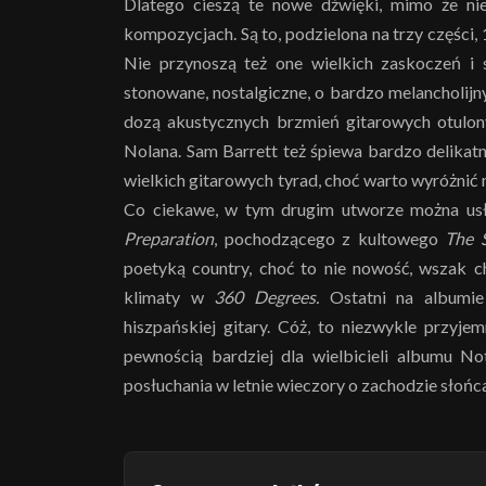
Dlatego cieszą te nowe dźwięki, mimo że nie
kompozycjach. Są to, podzielona na trzy części
Nie przynoszą też one wielkich zaskoczeń i 
stonowane, nostalgiczne, o bardzo melancholij
dozą akustycznych brzmień gitarowych otulony
Nolana. Sam Barrett też śpiewa bardzo delikatn
wielkich gitarowych tyrad, choć warto wyróżnić
Co ciekawe, w tym drugim utworze można us
Preparation
, pochodzącego z kultowego
The 
poetyką country, choć to nie nowość, wszak c
klimaty w
360 Degrees.
Ostatni na albumi
hiszpańskiej gitary. Cóż, to niezwykle przyje
pewnością bardziej dla wielbicieli albumu 
posłuchania w letnie wieczory o zachodzie słoń