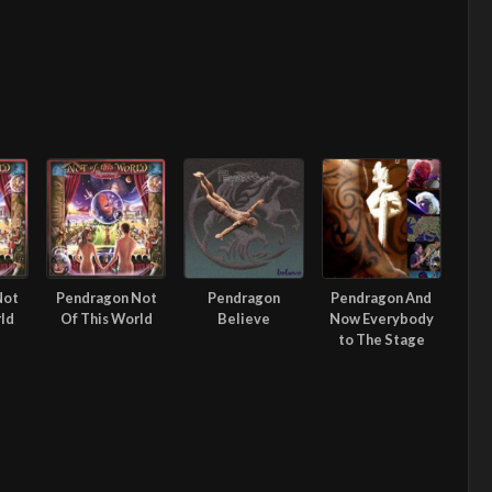
Not
Pendragon Not
Pendragon
Pendragon And
rld
Of This World
Believe
Now Everybody
to The Stage