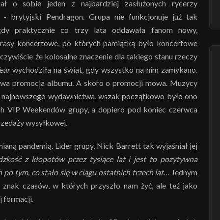
 o sobie jeden z najbardziej zasłużonych rycerzy
 - brytyjski Pendragon. Grupa nie funkcjonuje już tak
gdy praktycznie co trzy lata oddawała fanom nowy,
trasy koncertowe, po których pamiątką było koncertowe
ywiście że kolosalne znaczenie dla takiego stanu rzeczy
ear
wychodziła na świat, gdy wszystko na nim zamykano.
towa promocja albumu. A skoro o promocji mowa. Muzycy
ego najnowszego wydawnictwa, wszak początkowo było ono
ch VIP Weekendów grupy, a dopiero pod koniec czerwca
przedaży wysyłkowej.
ną pandemią. Lider grupy, Nick Barrett tak wyjaśniał jej
kość z kłopotów przez tysiące lat i jest to pozytywna
o tym, co stało się w ciągu ostatnich trzech lat…
Jednym
znak czasów, w których przyszło nam żyć, ale też jako
 formacji.