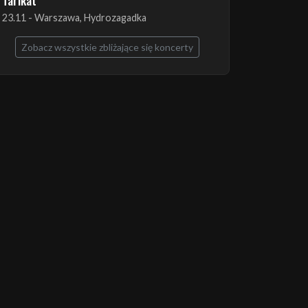
The Ruins of Beverast + Esoteric + Imha
Tarikat
23.11 - Warszawa, Hydrozagadka
Zobacz wszystkie zbliżające się koncerty