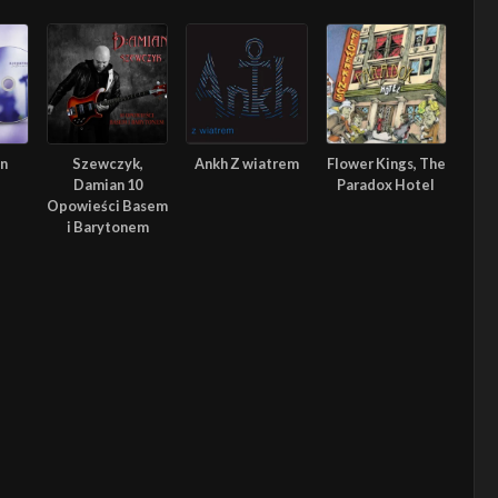
In
Szewczyk,
Ankh Z wiatrem
Flower Kings, The
Damian 10
Paradox Hotel
Opowieści Basem
i Barytonem