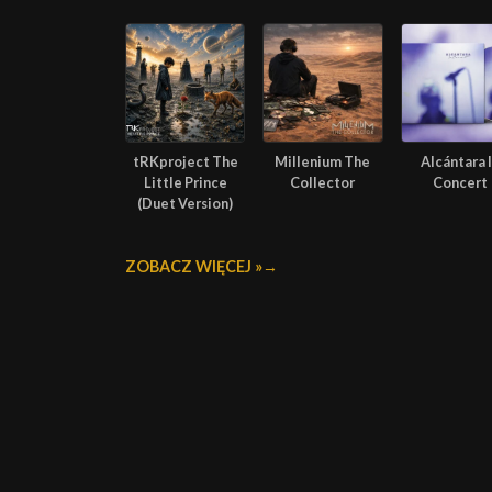
tRKproject The
Millenium The
Alcántara 
Little Prince
Collector
Concert
(Duet Version)
ZOBACZ WIĘCEJ »