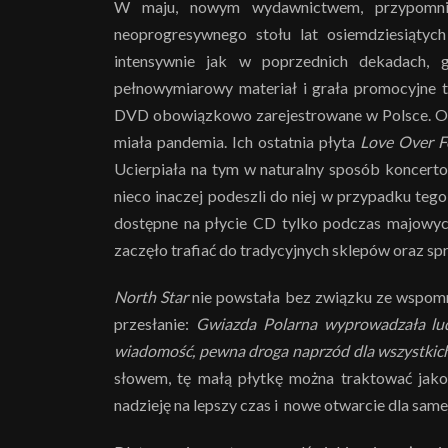
W maju, nowym wydawnictwem, przypomniał
neoprogresywnego stołu lat osiemdziesiątych
intensywnie jak w poprzednich dekadach, 
pełnowymiarowy materiał i grała promocyjne 
DVD obowiązkowo zarejestrowane w Polsce. Ocz
miała pandemia. Ich ostatnia płyta
Love Over F
Ucierpiała na tym w naturalny sposób koncer
nieco inaczej podeszli do niej w przypadku t
dostępne na płycie CD tylko podczas majowy
zaczęło trafiać do tradycyjnych sklepów oraz s
North Star
nie powstała bez związku ze wspomnia
przesłanie:
Gwiazda Polarna wyprowadzała ludz
wiadomość, pewna droga naprzód dla wszystkich p
słowem, tę małą płytkę można traktować jako 
nadzieję na lepszy czas i
nowe otwarcie dla samej