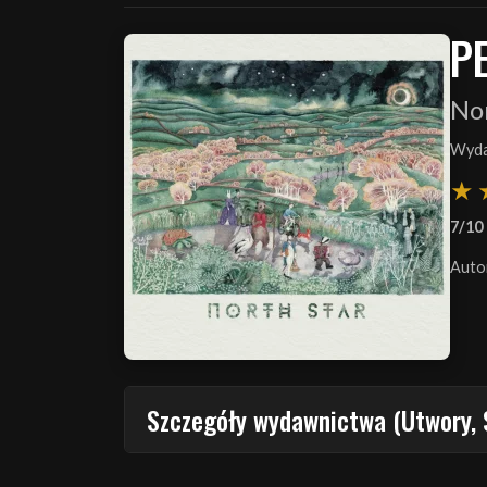
P
No
Wyda
7/10
Auto
Szczegóły wydawnictwa (Utwory, 