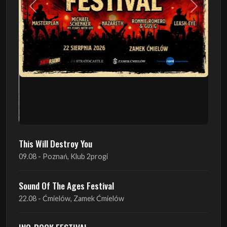
This Will Destroy You
09.08 - Poznań, Klub 2progi
Sound Of The Ages Festival
22.08 - Ćmielów, Zamek Ćmielów
INO-ROCK FESTIVAL
29.08 - Inowrocław, Plac Imprez, ul. Wierzbińskiego 9
ProgRockFest 2026