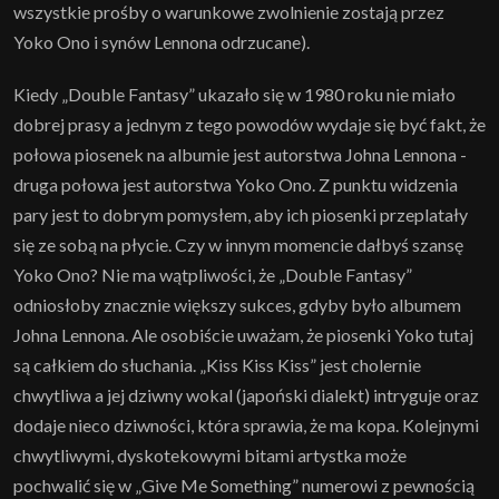
wszystkie prośby o warunkowe zwolnienie zostają przez
Yoko Ono i synów Lennona odrzucane).
Kiedy „Double Fantasy” ukazało się w 1980 roku nie miało
dobrej prasy a jednym z tego powodów wydaje się być fakt, że
połowa piosenek na albumie jest autorstwa Johna Lennona -
druga połowa jest autorstwa Yoko Ono. Z punktu widzenia
pary jest to dobrym pomysłem, aby ich piosenki przeplatały
się ze sobą na płycie. Czy w innym momencie dałbyś szansę
Yoko Ono? Nie ma wątpliwości, że „Double Fantasy”
odniosłoby znacznie większy sukces, gdyby było albumem
Johna Lennona. Ale osobiście uważam, że piosenki Yoko tutaj
są całkiem do słuchania. „Kiss Kiss Kiss” jest cholernie
chwytliwa a jej dziwny wokal (japoński dialekt) intryguje oraz
dodaje nieco dziwności, która sprawia, że ma kopa. Kolejnymi
chwytliwymi, dyskotekowymi bitami artystka może
pochwalić się w „Give Me Something” numerowi z pewnością