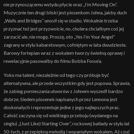
nie przynoszącemu wstydu płycie oraz „I’m Moving On”.
Muzycznie ten drugi bliski jest piosenkom Johna, jakby duch
„Walls and Bridges” unosił się w studio. Wokalnie trzeba
przyznać też jest przyzwoicie, no, cholera chciałbym coś jej
zarzucić ale, nie mogę. Proszę, oto „Yes I’m Your Angel”
zagrany w stylu kabaretowym, cofniętym w lata dwudzieste.
Barowy fortepian wraz z wokalem tworzy świetną oprawę i
rewelacyjnie pasowałby do filmu Bobba Fosse’a.
Yoko ma talent, niezależnie od tego czy próbuje być
alternatywna, ale przede wszystkim gdy jest popowa. Sprawia,
że zabieg pomieszania utworów z Johnem wyszedł bardzo
dobrze. Siedem piosenek napisanych przez Lennona jest
doskonałych i reprezentuje jedne z jego najlepszych prac.
Całość zaczyna się od wielkiego przeboju (wydanego na
singlu) „(Just Like) Starting Over”, rockowej ballady w stylu lat
50-tych, z przepiękną melodią i wspaniałym wokalem. Aż czuć