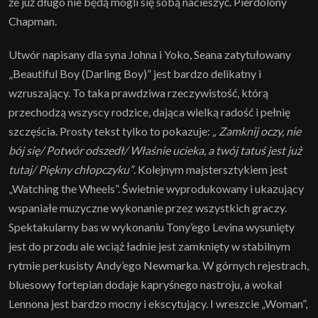
że już długo nie będą mogli się sobą nacieszyć. Pierdolony
Chapman.
Utwór napisany dla syna Johna i Yoko, Seana zatytułowany
„Beautiful Boy (Darling Boy)” jest bardzo delikatny i
wzruszający. To taka prawdziwa rzeczywistość, którą
przechodzą wszyscy rodzice, dająca wielką radość i pełnię
szczęścia. Prosty tekst tylko to pokazuje:
„ Zamknij oczy, nie
bój się/ Potwór odszedł/ Właśnie ucieka, a twój tatuś jest już
tutaj/ Piękny chłopczyku”
. Kolejnym majstersztykiem jest
„Watching the Wheels”. Świetnie wyprodukowany i ukazujący
wspaniałe muzyczne wykonanie przez wszystkich graczy.
Spektakularny bas w wykonaniu Tony’ego Levina wysunięty
jest do przodu ale wciąż ładnie jest zamknięty w stabilnym
rytmie perkusisty Andy’ego Newmarka. W górnych rejestrach,
bluesowy fortepian dodaje kapryśnego nastroju, a wokal
Lennona jest bardzo mocny i ekscytujący. I wreszcie „Woman”,