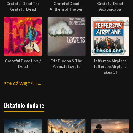
Grateful Dead The
Grateful Dead
Grateful Dead
Grateful Dead
Anthem of The Sun
Aoxomoxoa
Grateful Dead Live /
Eric Burdon & The
Jefferson Airplane
Dead
Animals Love Is
Jefferson Airplane
Takes Off
POKAŻ WIĘCEJ »
Ostatnio dodane