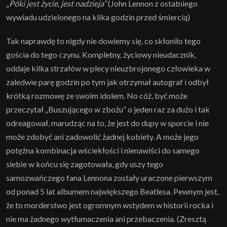
„Póki jest życie, jest nadzieja”
(John Lennon z ostatniego
wywiadu udzielonego na kilka godzin przed śmiercią)
Tak naprawdę to nigdy nie dowiemy się, co skłoniło tego
gościa do tego czynu. Kompletny, życiowy nieudacznik,
oddaje kilka strzałów w plecy nieuzbrojonego człowieka w
zaledwie parę godzin po tym jak otrzymał autograf i odbył
krótką rozmowę ze swoim idolem. No cóż, być może
przeczytał „Buszującego w zbożu” o jeden raz za dużo i tak
odreagował, marudząc na to, że jest do dupy w sporcie i nie
może zdobyć ani zadowolić żadnej kobiety. A może jego
potężna kombinacja wściekłości i nienawiści do samego
siebie w końcu się zagotowała, gdy uszy tego
samozwańczego fana Lennona zostały uraczone pierwszym
od ponad 5 lat albumem największego Beatlesa. Pewnym jest,
że to morderstwo jest ogromnym wstydem w historii rocka i
nie ma żadnego wytłumaczenia ani przebaczenia. (Zresztą