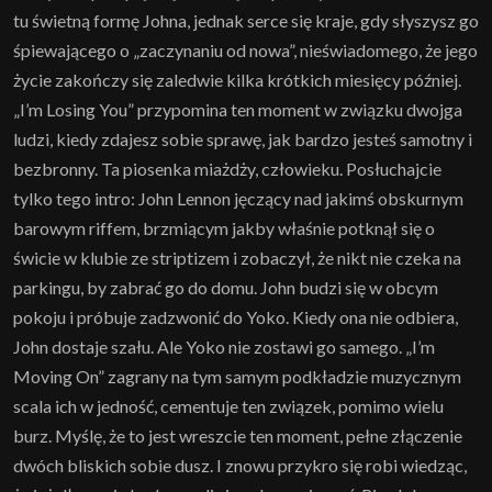
tu świetną formę Johna, jednak serce się kraje, gdy słyszysz go
śpiewającego o „zaczynaniu od nowa”, nieświadomego, że jego
życie zakończy się zaledwie kilka krótkich miesięcy później.
„I’m Losing You” przypomina ten moment w związku dwojga
ludzi, kiedy zdajesz sobie sprawę, jak bardzo jesteś samotny i
bezbronny. Ta piosenka miażdży, człowieku. Posłuchajcie
tylko tego intro: John Lennon jęczący nad jakimś obskurnym
barowym riffem, brzmiącym jakby właśnie potknął się o
świcie w klubie ze striptizem i zobaczył, że nikt nie czeka na
parkingu, by zabrać go do domu. John budzi się w obcym
pokoju i próbuje zadzwonić do Yoko. Kiedy ona nie odbiera,
John dostaje szału. Ale Yoko nie zostawi go samego. „I’m
Moving On” zagrany na tym samym podkładzie muzycznym
scala ich w jedność, cementuje ten związek, pomimo wielu
burz. Myślę, że to jest wreszcie ten moment, pełne złączenie
dwóch bliskich sobie dusz. I znowu przykro się robi wiedząc,