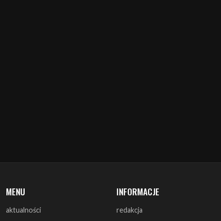
MENU
INFORMACJE
aktualności
redakcja
koncerty
misja
zapowiedzi
warunki prawne
recenzje
polityka cookies
zagrali
reklama