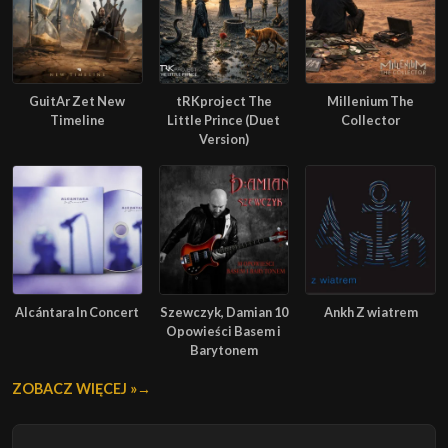
GuitAr Zet New
tRKproject The
Millenium The
Timeline
Little Prince (Duet
Collector
Version)
Alcántara In Concert
Szewczyk, Damian 10
Ankh Z wiatrem
Opowieści Basem i
Barytonem
ZOBACZ WIĘCEJ »