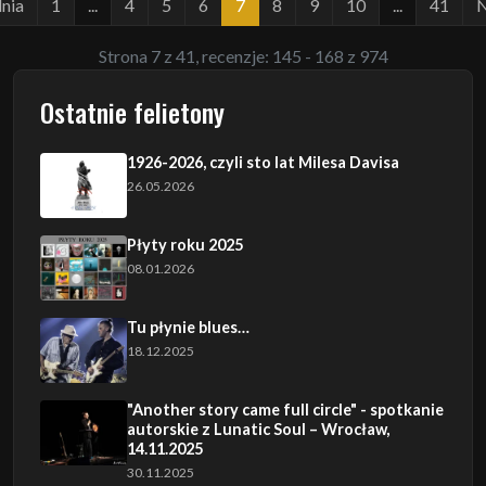
nia
1
...
4
5
6
7
8
9
10
...
41
N
Strona 7 z 41, recenzje: 145 - 168 z 974
Ostatnie felietony
1926-2026, czyli sto lat Milesa Davisa
26.05.2026
Płyty roku 2025
08.01.2026
Tu płynie blues…
18.12.2025
"Another story came full circle" - spotkanie
autorskie z Lunatic Soul – Wrocław,
14.11.2025
30.11.2025