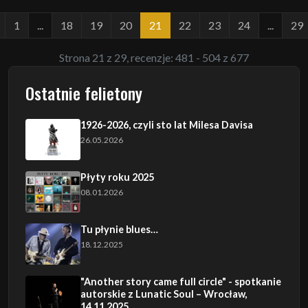
1
...
18
19
20
21
22
23
24
...
29
Strona 21 z 29, recenzje: 481 - 504 z 677
Ostatnie felietony
1926-2026, czyli sto lat Milesa Davisa
26.05.2026
Płyty roku 2025
08.01.2026
Tu płynie blues…
18.12.2025
"Another story came full circle" - spotkanie
autorskie z Lunatic Soul – Wrocław,
14.11.2025