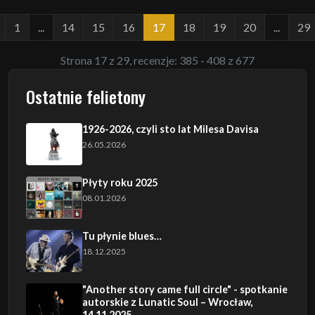
1
...
14
15
16
17
18
19
20
...
29
Strona 17 z 29, recenzje: 385 - 408 z 677
Ostatnie felietony
1926-2026, czyli sto lat Milesa Davisa
26.05.2026
Płyty roku 2025
08.01.2026
Tu płynie blues…
18.12.2025
"Another story came full circle" - spotkanie
autorskie z Lunatic Soul – Wrocław,
14.11.2025