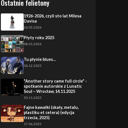
Ostatnie felietony
1926-2026, czyli sto lat Milesa
Davisa
26.05.2026
Płyty roku 2025
08.01.2026
Tu płynie blues…
18.12.2025
"Another story came full circle" -
spotkanie autorskie z Lunatic
Soul – Wrocław, 14.11.2025
30.11.2025
Fajne kawałki (skały, metalu,
plastiku et cetera) (edycja
trzecia, 2025)
17.06.2025