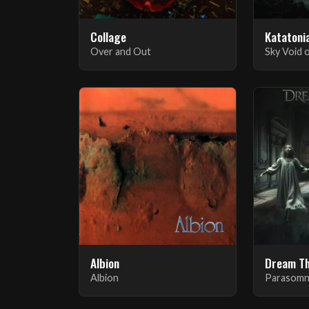
Collage
Katatoni
Over and Out
Sky Void 
Albion
Dream T
Albion
Parasomn