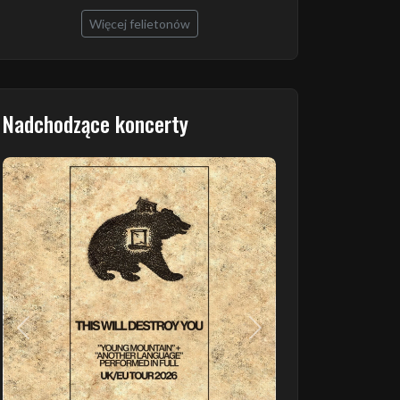
Więcej felietonów
Nadchodzące koncerty
Poprzedni
Następny