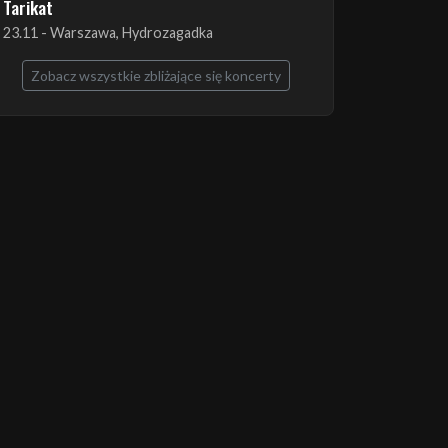
The Ruins of Beverast + Esoteric + Imha
Tarikat
23.11 - Warszawa, Hydrozagadka
Zobacz wszystkie zbliżające się koncerty