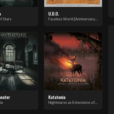
a
U.D.O.
of Stars
Faceless World [Anniversary Edition]
heater
Katatonia
ia
Nightmares as Extensions of the Waking State