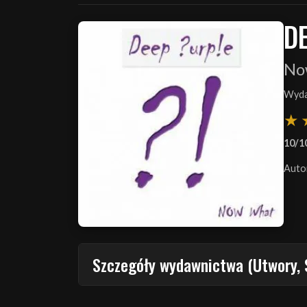
D
No
Wyda
10/1
Auto
Szczegóły wydawnictwa (Utwory, 