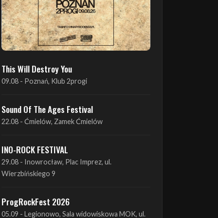
This Will Destroy You
09.08 - Poznań, Klub 2progi
Sound Of The Ages Festival
22.08 - Ćmielów, Zamek Ćmielów
INO-ROCK FESTIVAL
29.08 - Inowrocław, Plac Imprez, ul.
Wierzbińskiego 9
ProgRockFest 2026
05.09 - Legionowo, Sala widowiskowa MOK, ul.
Piłsudskiego 41
Antimatter + Sleeping Pulse