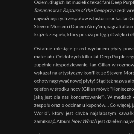
Osiem, długich lat musieli czekać fani Deep Purp
Bananas
oraz
Rapture of the Deep
przyszedł wre
najważniejszych zespołów w historii rocka. Ian Gi
Stevem Morsem i Donem Airey'em, nagrali albu
krążek zespołu, który poraża potęgą dźwięku i 
Ostatnie miesiące przed wydaniem płyty pow
materiału. Od dobrych kilku lat Deep Purple regu
zupełnie niespodziewanie. Ian Gillan w rozmo
wskazał na artystyczny konflikt ze Stevem Mors
ochoty nagrywać nowej płyty! Stąd też nazwa al
telefon w środku nocy (Gillan mówi: "Konieczn
jaką jest dla nas koncertowanie"). W mediach 
zespołu oraz o odcinaniu kuponów… Co więcej, ja
World", który jest chyba najsłabszym kawałk
zamilknąć. Album
Now What?!
jest dziełem najw