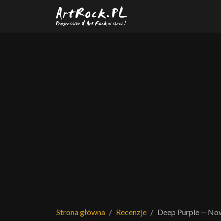
Przejdź do treści głównej
Strona główna
Recenzje
Deep Purple ─ No