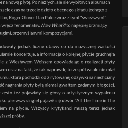
le na nową płytę. Po niezłych, ale nie wybitnych albumach
szcie czas na trzecie dzieło obecnego składu jednego z
llan, Roger Glover i Ian Paice wraz z tymi "świeższymi" -
m wręcz fenomenalny.
Now What?!
to najlepiej brzmiący
długimi, przemyślanymi kompozycjami.
odowały jednak liczne obawy co do muzycznej wartości
larnie koncertuje, a informacja o kolejnej płycie gruchnęła
wie z Wiesławem Weissem opowiadając o realizacji płyty
em oraz na fakt, że tak naprawdę to zespół wcale nie miał
bumu, która pochodzi od zirytowanej odzywki na niechciany
ość nagrania płyty byłą niemal gwałtem zadanym błogości,
często też pojawiały się głosy o artystycznym wypaleniu
ko pierwszy singiel pojawił się utwór "All The Time in The
iem na płycie. Wszyscy krytykanci muszą teraz jednak
yższej próby.