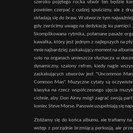
szeroko pojętego rocka utwór ten będzie kont
powinien czerpać z cudzej spuścizny, ale z dr
składają się do braw. W utworze tym najważniej
gdy zwrócimy uwagę na dedykację ku pamięci Jo
Skomplikowana rytmika, połamane pasaże orga
kawałka, który jest jednym z najlepszych na pły
mnie najbardziej zaskakujący moment na albumi
solo na organach umieszcza słuchacza w duszn
dynamiczny, szalony refren, kiedy nagle wszy
zaskakujących utworów jest "Uncommon Man" 
Common Man". Muzyczne cytaty są oczywiste (i
klasyka na rzecz współczesnego ujęcia muz
cichnie, aby Don Airey mógł zagrać swoją par
koniec Steve Morse. Panowie uzupełniają się nap
Zbliżamy się do końca albumu, ale trafiamy na
wstęp z porządnie brzmiącą perkusją, ale prz