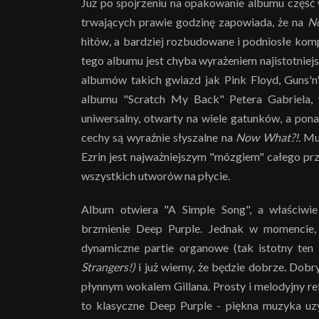
Już po spojrzeniu na opakowanie albumu część
trwających prawie godzinę zapowiada, że na
N
hitów, a bardziej rozbudowane i podniosłe komp
tego albumu jest chyba wyrażeniem najistotniej
albumów takich gwiazd jak Pink Floyd, Guns'n'R
albumu "Scratch My Back" Petera Gabriela, 
uniwersalny, otwarty na wiele gatunków, a pon
cechy są wyraźnie słyszalne na
Now What?!
. M
Ezrin jest najważniejszym "mózgiem" całego prz
wszystkich utworów na płycie.
Album otwiera "A Simple Song", a właściwi
brzmienie Deep Purple. Jednak w momencie,
dynamiczne partie organowe (tak istotny ten
Strangers!)
i już wiemy, że będzie dobrze. Dobr
płynnym wokalem Gillana. Prosty i melodyjny re
to klasyczne Deep Purple - piękna muzyka u