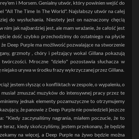
irey'em i Morsem. Genialny utwór, który powinien wejść do
l "All The Time In The World". Najsłabszy utwór na całej
dziej do wysłuchania. Niestety jest on naznaczony chęcią
nim jak najbardziej jest, ale mam wrażanie, że całość jest
ście dość szybko przechodzimy do ostatniego na płycie
ię, że Deep Purple ma możliwość pozwalające na stworzenie
gany, grzmoty , chóry i pełzający wokal Gillana pokazują
 twórczości. Mroczne "dzieło" pozostawia słuchacza w
ę niejako urywa w środku frazy wykrzyczanej przez Gillana.
ąż jestem słysząc o konfliktach w zespole, o wypaleniu, o
o musiał zmuszać muzyków do intensywnej pracy przez te
pominiemy jednak elementy pozamuzyczne to otrzymujemy
azujący, że panowie z Deep Purple nie powiedzieli jeszcze
: "Kiedy zaczynaliśmy nagrania, miałem poczucie, że to
 teraz, kiedy skończyliśmy, jestem przekonany, że będzie
ią czekamy na więcej, a Deep Purple na żywo będzie można