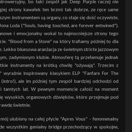
rowersyjny, bo taki zespół jak Deep Purple raczej nie
ugiej strony kawałek ten brzmi tak dobrze, ze ręce same
szym instrumentem są organy, co staje się dość oczywiste,
na Loda ("Souls, having touched, are forever entwined").
nowe i emocjonalny wokal to najmocniejsze strony tego
cie. "Blood from a Stone" na który trafiamy później to dla
e. Lekko bluesowa aranżacja ze świetnym stricte jazzowym
ym, zadymionym klubie. Atmosferę tą przełamuje jednak
stkie instrumenty na krótką chwilę "ożywają". Trzecim z
wyraźnie inspirowany klasykiem ELP "Fanfare For The
ntro!), ale im później tym zespół bardziej odchodzi od
yki tamtych lat. W pewnym momencie całość na moment
tię wysokich, organowych dźwięków, które przejmuje pod
rawdę świetnie.
 mój ulubiony na całej płycie "Apres Vous" - fenomenalny
ede wszystkim genialny bridge przechodzący w spokojne,