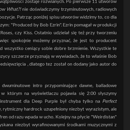
 wątpliwości zostaje rozwianych. Po pierwsze 11 utworów
ow What?!
nie doświadczymy trzyminutowych, radiowych
ozycje. Patrząc poniżej spisu utworów widzimy to, co dla
szym: "Produced by Bob Ezrin". Ezrin pomagał w produkcji
oses, czy Kiss. Ostatnio udzielał się też przy tworzeniu
więc spokojnie możemy przyznać, że jest to producent
ad wszystko ceniący sobie dobre brzmienie. Wszystkie te
uzycy szczerze przyznają w wywiadach, że to właśnie Bob
edsięwzięcia , dlatego tez został on dodany jako autor do
e dwuminutowe intro przypominające dawne, balladowe
 w którym na wyświetlaczu pojawia się 2:00 słyszymy
 instrument dla Deep Purple był chyba tylko na
Perfect
y, rytmiczny hardrock uzupełniony niezbyt wyrazistym, ale
fren od razu wpada w ucho. Kolejny na płycie "Weirdistan"
zyskana niezbyt wyrafinowanymi środkami muzycznymi z