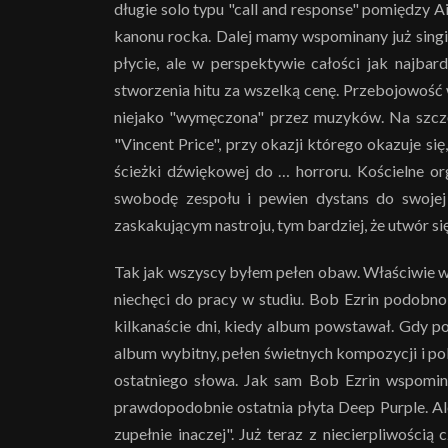
długie solo typu "call and response" pomiędzy A
kanonu rocka. Dalej mamy wspominany już singie
płycie, ale w perspektywie całości jak najbar
stworzenia hitu za wszelką cenę. Przebojowość w 
niejako "wymęczona" przez muzyków. Na szczę
"Vincent Price", przy okazji którego okazuje s
ścieżki dźwiękowej do … horroru. Kościelne or
swobodę zespołu i pewien dystans do swojej
zaskakującym nastroju, tym bardziej, że utwór si
Tak jak wszyscy byłem pełen obaw. Właściwie wci
niechęci do pracy w studiu. Bob Ezrin podobn
kilkanaście dni, kiedy album powstawał. Gdy 
album wybitny, pełen świetnych kompozycji i pok
ostatniego słowa. Jak sam Bob Ezrin wspomina
prawdopodobnie ostatnia płyta Deep Purple. Ale
zupełnie inaczej". Już teraz z niecierpliwośc