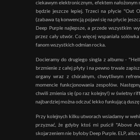
ciekawym elektronicznym, efektem nałożonym n
będzie jeszcze lepiej. Trzeci na płycie "Out
(zabawa tą konwencją pojawi się na płycie jeszc
Deep Purple najlepsze, a przede wszystkim wy
przez cały utwór. Co więcej wspaniała solówk
fanom wszystkich odmian rocka.
Docieramy do drugiego singla z albumu ­- "Hel
brzmienie z całej płyty i na pewno trwale zapisz
organy wraz z chóralnym, chwytliwym refr
momencie funkcjonowania zespołów. Następny
chwili zmienia się (po raz kolejny!) w świetny r
najbardziej można odczuć lekko funkującą duszę
Przy kolejnych kilku utworach wsiadamy w wehik
przyznać, że gdyby ktoś mi puścił "Above A
skojarzeniem nie byłoby Deep Purple. ELP, albo 