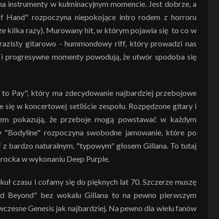
a instrumenty w kulminacyjnym momencie. Jest dobrze, a
 Of Hand" rozpoczyna niepokojące intro rodem z horroru
ze kilka razy). Murowany hit, w którym pojawia się to co w
razisty gitarowo - hummondowy riff, który prowadzi nas
a i progresywne momenty powodują, że utwór spodoba się
l to Pay", który ma zdecydowanie najbardziej przebojowe
e się w koncertowej setliście zespołu. Rozpędzone gitary i
enem pokazują, że przeboje mogą powstawać w każdym
 "Bodyline" rozpoczyna swobodne jamowanie, które po
iff z bardzo naturalnym, "typowym" głosem Gillana. To tutaj
 rocka w wykonaniu Deep Purple.
uł czasu i cofamy się do pięknych lat 70. Szczerze muszę
nd Beyond" bez wokalu Gillana to na pewno pierwszym
wczesne Genesis jak najbardziej. Na pewno dla wielu fanów