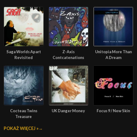
Saga Worlds Apart
Z-Axis
Unitopia More Than
Revisited
Contcatenations
A Dream
Cocteau Twins
UK Danger Money
Focus 9 / New Skin
Treasure
POKAŻ WIĘCEJ »