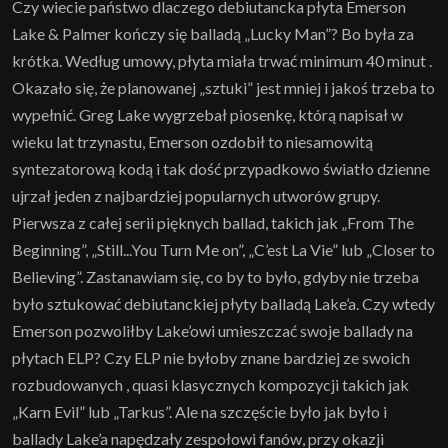
Czy wiecie państwo dlaczego debiutancka płyta Emerson
Lake & Palmer kończy się balladą „Lucky Man”? Bo była za
krótka. Według umowy, płyta miała trwać minimum 40 minut .
Okazało się, że planowanej „sztuki” jest mniej i jakoś trzeba to
wypełnić. Greg Lake wygrzebał piosenkę, którą napisał w
wieku lat trzynastu, Emerson ozdobił to niesamowitą
syntezatorową kodą i tak dość przypadkowo światło dzienne
ujrzał jeden z najbardziej popularnych utworów grupy.
Pierwsza z całej serii pięknych ballad, takich jak „From The
Beginning”, „Still...You Turn Me on”, „C’est La Vie” lub „Closer to
Believing”. Zastanawiam się, co by to było, gdyby nie trzeba
było sztukować debiutanckiej płyty balladą Lake’a. Czy wtedy
Emerson pozwoliłby Lake’owi umieszczać swoje ballady na
płytach ELP? Czy ELP nie byłoby znane bardziej ze swoich
rozbudowanych , quasi klasycznych kompozycji takich jak
„Karn Evil” lub „Tarkus”. Ale na szczęście było jak było i
ballady Lake’a napędzały zespołowi fanów, przy okazji