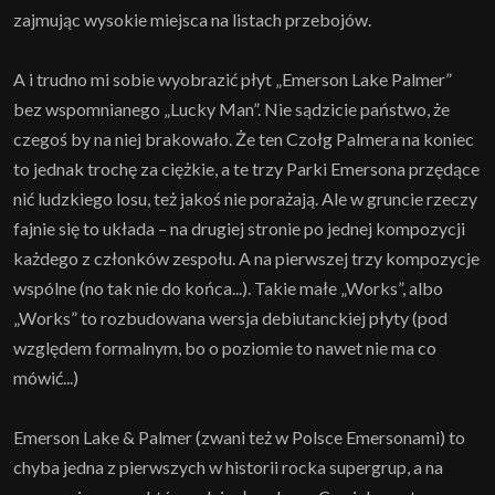
zajmując wysokie miejsca na listach przebojów.
A i trudno mi sobie wyobrazić płyt „Emerson Lake Palmer”
bez wspomnianego „Lucky Man”. Nie sądzicie państwo, że
czegoś by na niej brakowało. Że ten Czołg Palmera na koniec
to jednak trochę za ciężkie, a te trzy Parki Emersona przędące
nić ludzkiego losu, też jakoś nie porażają. Ale w gruncie rzeczy
fajnie się to układa – na drugiej stronie po jednej kompozycji
każdego z członków zespołu. A na pierwszej trzy kompozycje
wspólne (no tak nie do końca...). Takie małe „Works”, albo
„Works” to rozbudowana wersja debiutanckiej płyty (pod
względem formalnym, bo o poziomie to nawet nie ma co
mówić...)
Emerson Lake & Palmer (zwani też w Polsce Emersonami) to
chyba jedna z pierwszych w historii rocka supergrup, a na