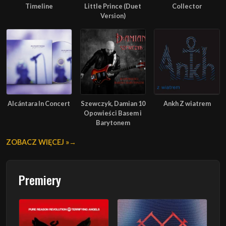
Timeline
Little Prince (Duet
Collector
Version)
Alcántara In Concert
Szewczyk, Damian 10
Ankh Z wiatrem
Opowieści Basem i
Barytonem
ZOBACZ WIĘCEJ »
Premiery