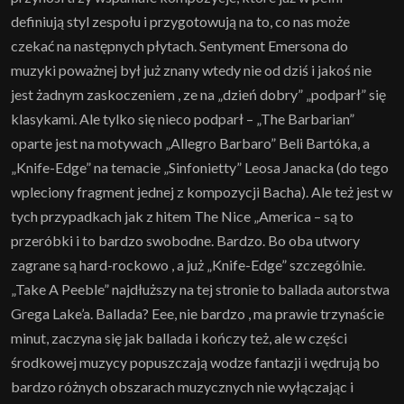
definiują styl zespołu i przygotowują na to, co nas może
czekać na następnych płytach. Sentyment Emersona do
muzyki poważnej był już znany wtedy nie od dziś i jakoś nie
jest żadnym zaskoczeniem , ze na „dzień dobry” „podparł” się
klasykami. Ale tylko się nieco podparł – „The Barbarian”
oparte jest na motywach „Allegro Barbaro” Beli Bartóka, a
„Knife-Edge” na temacie „Sinfonietty” Leosa Janacka (do tego
wpleciony fragment jednej z kompozycji Bacha). Ale też jest w
tych przypadkach jak z hitem The Nice „America – są to
przeróbki i to bardzo swobodne. Bardzo. Bo oba utwory
zagrane są hard-rockowo , a już „Knife-Edge” szczególnie.
„Take A Peeble” najdłuższy na tej stronie to ballada autorstwa
Grega Lake’a. Ballada? Eee, nie bardzo , ma prawie trzynaście
minut, zaczyna się jak ballada i kończy też, ale w części
środkowej muzycy popuszczają wodze fantazji i wędrują bo
bardzo różnych obszarach muzycznych nie wyłączając i