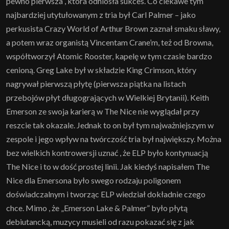
pewno pierwsza , która odniosła sukces. Co ciekawe tym
najbardziej utytułowanym z tria był Carl Palmer – jako
perkusista Crazy World of Arthur Brown zaznał smaku sławy,
a potem wraz organistą Vincentam Crane’m, też od Browna,
współtworzył Atomic Rooster, kapelę w tym czasie bardzo
cenioną. Greg Lake był w składzie King Crimson, który
nagrywał pierwszą płytę (pierwsza piątka na listach
przebojów płyt długogrających w Wielkiej Brytanii). Keith
Emerson ze swoja karierą w The Nice nie wyglądał przy
reszcie tak okazale. Jednak to on był tym najważniejszym w
zespole i jego wpływ na twórczość tria był największy. Można
bez wielkich kontrowersji uznać , że ELP było kontynuacją
The Nice i to w dość prostej linii. Jak kiedyś napisałem The
Nice dla Emersona było swego rodzaju poligonem
doświadczalnym i tworząc ELP wiedział dokładnie czego
chce. Mimo , że „Emerson Lake & Palmer” było płytą
debiutancką, muzycy musieli od razu pokazać się z jak