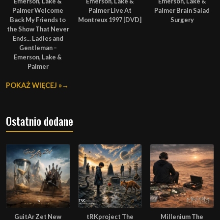
Emerson, Lake &
Emerson, Lake &
Emerson, Lake &
Palmer Welcome
Palmer Live At
Palmer Brain Salad
Back My Friends to
Montreux 1997 [DVD]
Surgery
the Show That Never
Ends... Ladies and
Gentleman –
Emerson, Lake &
Palmer
POKAŻ WIĘCEJ »
Ostatnio dodane
GuitAr Zet New
tRKproject The
Millenium The