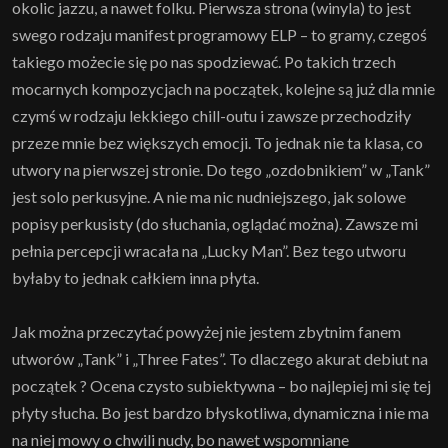
okolic jazzu, a nawet folku. Pierwsza strona (winyla) to jest
swego rodzaju manifest programowy ELP – to gramy, czegoś
takiego możecie się po nas spodziewać. Po takich trzech
mocarnych kompozycjach na początek, kolejne są już dla mnie
czymś w rodzaju lekkiego chill-outu i zawsze przechodziły
przeze mnie bez większych emocji. To jednak nie ta klasa, co
utwory na pierwszej stronie. Do tego „ozdobnikiem” w „Tank”
jest solo perkusyjne. A nie ma nic nudniejszego, jak solowe
popisy perkusisty (do słuchania, oglądać można). Zawsze mi
pełnia percepcji wracała na „Lucky Man”. Bez tego utworu
byłaby to jednak całkiem inna płyta.
Jak można przeczytać powyżej nie jestem zbytnim fanem
utworów „Tank” i „Three Fates”. To dlaczego akurat debiut na
początek ? Ocena czysto subiektywna – bo najlepiej mi się tej
płyty słucha. Bo jest bardzo błyskotliwa, dynamiczna i nie ma
na niej mowy o chwili nudy, bo nawet wspomniane