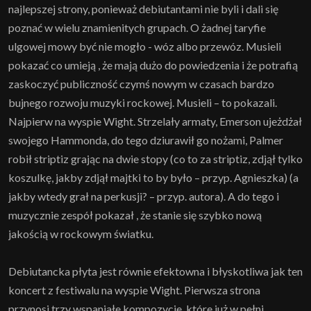
najlepszej strony, ponieważ debiutantami nie byli i dali się
poznać w wielu znamienitych grupach. O żadnej taryfie
ulgowej mowy być nie mogło - wóz albo przewóz. Musieli
pokazać co umieją , że mają dużo do powiedzenia i że potrafią
zaskoczyć publiczność czymś nowym w czasach bardzo
bujnego rozwoju muzyki rockowej. Musieli – to pokazali.
Najpierw na wyspie Wight. Strzelały armaty, Emerson ujeżdżał
swojego Hammonda, do tego dziurawił go nożami, Palmer
robił striptiz grając na dwie stopy (co to za striptiz, zdjął tylko
koszulkę, jakby zdjął majtki to by było – przyp. Agnieszka) (a
jakby wtedy grał na perkusji? – przyp. autora). A do tego i
muzycznie zespół pokazał , że stanie się szybko nową
jakością w rockowym światku.
Debiutancka płyta jest równie efektowna i błyskotliwa jak ten
koncert z festiwalu na wyspie Wight. Pierwsza strona
przynosi trzy wspaniałe kompozycje, które już w pełni