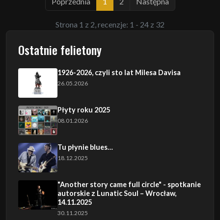
Poprzednia
1
2
Następna
Strona 1 z 2, recenzje: 1 - 24 z 32
Ostatnie felietony
1926-2026, czyli sto lat Milesa Davisa
26.05.2026
Płyty roku 2025
08.01.2026
Tu płynie blues…
18.12.2025
"Another story came full circle" - spotkanie
autorskie z Lunatic Soul – Wrocław,
14.11.2025
30.11.2025