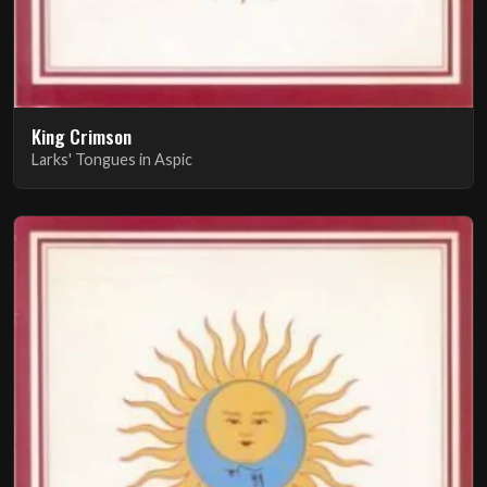
King Crimson
Larks' Tongues in Aspic