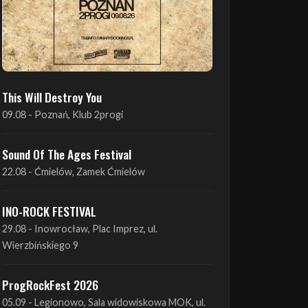
This Will Destroy You
09.08 - Poznań, Klub 2progi
Sound Of The Ages Festival
22.08 - Ćmielów, Zamek Ćmielów
INO-ROCK FESTIVAL
29.08 - Inowrocław, Plac Imprez, ul.
Wierzbińskiego 9
ProgRockFest 2026
05.09 - Legionowo, Sala widowiskowa MOK, ul.
Piłsudskiego 41
Antimatter + Sleeping Pulse