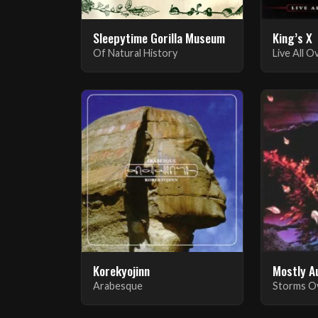
Sleepytime Gorilla Museum
King’s X
Of Natural History
Live All 
Korekyojinn
Mostly A
Arabesque
Storms Ov