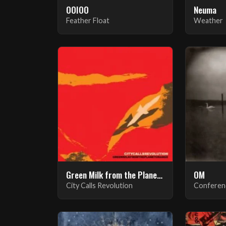
OOIOO
Neuma
Feather Float
Weather
Green Milk from the Planet Orange
OM
City Calls Revolution
Conferenc