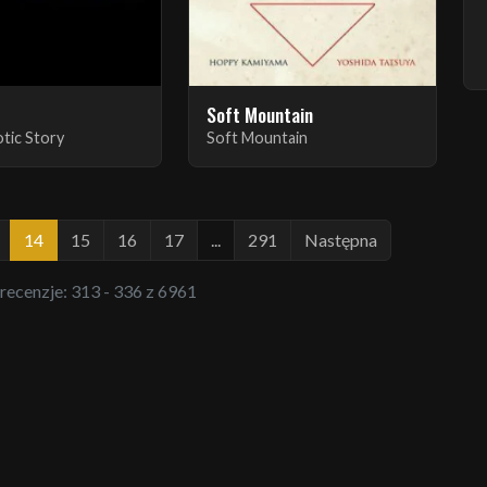
Soft Mountain
tic Story
Soft Mountain
14
15
16
17
...
291
Następna
 recenzje: 313 - 336 z 6961