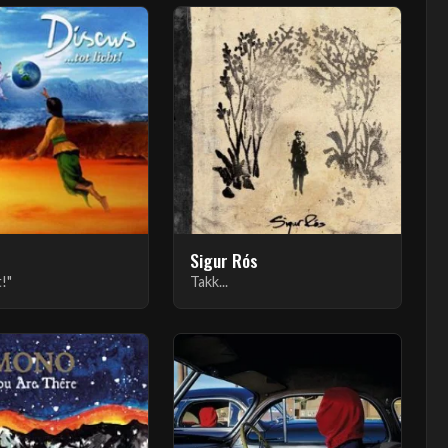
Sigur Rós
t!"
Takk...