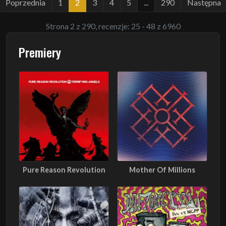
Poprzednia
1
2
3
4
5
...
290
Następna
Strona 2 z 290, recenzje: 25 - 48 z 6960
Premiery
Pure Reason Revolution
Mother Of Millions