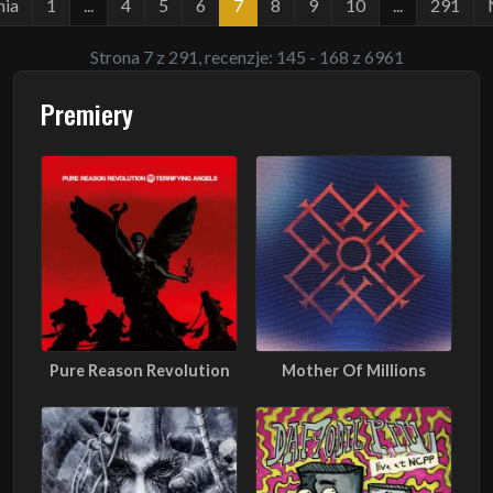
nia
1
...
4
5
6
7
8
9
10
...
291
Strona 7 z 291, recenzje: 145 - 168 z 6961
Premiery
Pure Reason Revolution
Mother Of Millions