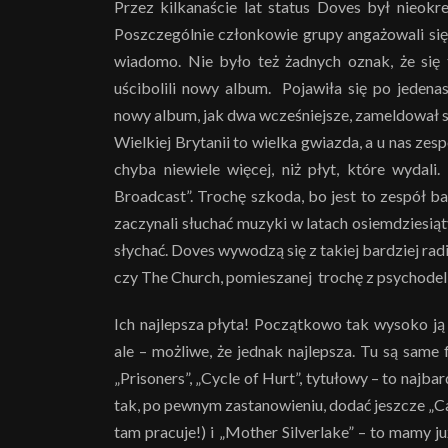
Przez kilkanaście lat status Doves był nieokre
Poszczególnie członkowie grupy angażowali się 
wiadomo. Nie było też żadnych oznak, że się t
uścibolili nowy album. Pojawiła się po jedena
nowy album, jak dwa wcześniejsze, zameldował si
Wielkiej Brytanii to wielka gwiazda, a u nas zesp
chyba niewiele więcej, niż płyt, które wydal
Broadcast”. Trochę szkoda, bo jest to zespół 
zaczynali słuchać muzyki w latach osiemdziesiąt
słychać. Doves wywodzą się z takiej bardziej radi
czy The Church, pomieszanej trochę z psychodel
Ich najlepsza płyta! Początkowo tak wysoko ją 
ale – możliwe, że jednak najlepsza. Tu są same f
„Prisoners”, „Cycle of Hurt”, tytułowy – to najb
tak, po pewnym zastanowieniu, dodać jeszcze „Car
tam pracuje!) i „Mother Silverlake” – to mamy ju