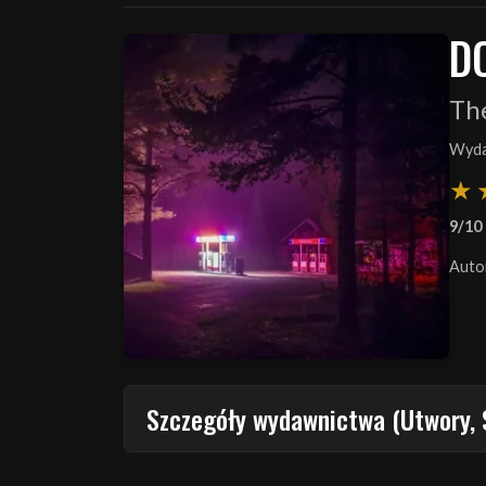
D
Th
Wyda
9/10
Auto
Szczegóły wydawnictwa (Utwory, 