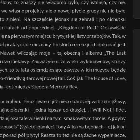
ślony, to znaczy nie wiadomo było, czy istnieją, czy nie.
we własne projekty, ale o nowej płycie grupy nic nie było
o zmieni. Na szczęście jednak się zebrali i po cichutku
stu latach od poprzedniej, „Kingdom of Rust”. Oczywiście
ę na pierwszym miejscu brytyjskiej listy przebojów. Tak, w
ół praktycznie nieznany. Polskich recenzji ich dokonań jest
i. Nawet wliczając moje – tą obecną i albumu „The Last
bardzo ciekawy. Zauważyłem, że wielu wykonawców, którzy
ych, to te lata osiemdziesiąte zawsze w ich muzyce będzie
o-friendly gitarowej nowej fali. Coś jak The House of Love,
ią, coś między Suede, a Mercury Rev.
oceniłem. Teraz jestem już nieco bardziej wstrzemięźliwy,
ajne piosenki – jedna lepsza od drugiej. „I Will Not Hide”,
ardziej okazałe wisienki na tym smakowitym torcie. A gdyby
ousels” (świętej pamięci Tony Allen na bębnach – oj jak on
ż ponad pół płyty! Reszta to też nie są żadne wypełniacze,