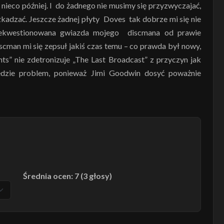
 nieco później. I do żadnego nie musimy się przyzwyczajać,
zkadzać. Jeszcze żadnej płyty Doves tak dobrze mi się nie
 niekwestionowana gwiazda mojego discmana od prawie
iscman mi się zepsuł jakiś czas temu – co prawda był nowy,
nts” nie zdetronizuje „The Last Broadcast” z przyczyn jak
ędzie problem, ponieważ Jimi Goodwin dosyć poważnie
Średnia ocen: 7 (3 głosy)