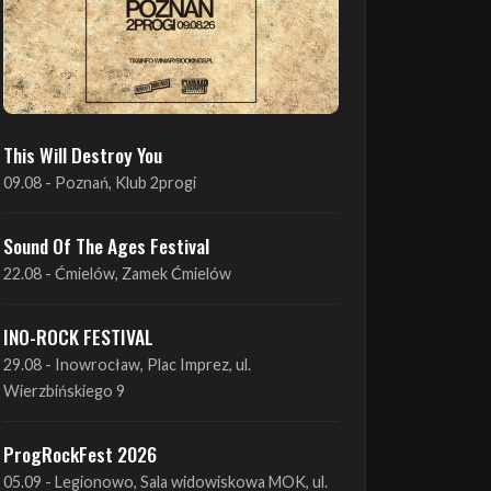
This Will Destroy You
09.08 - Poznań, Klub 2progi
Sound Of The Ages Festival
22.08 - Ćmielów, Zamek Ćmielów
INO-ROCK FESTIVAL
29.08 - Inowrocław, Plac Imprez, ul.
Wierzbińskiego 9
ProgRockFest 2026
05.09 - Legionowo, Sala widowiskowa MOK, ul.
Piłsudskiego 41
Antimatter + Sleeping Pulse