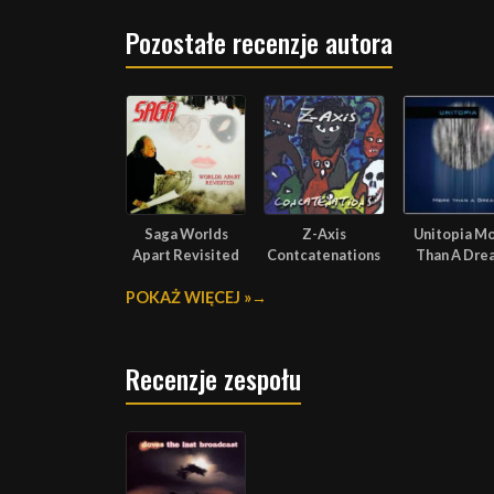
Pozostałe recenzje autora
Saga Worlds
Z-Axis
Unitopia M
Apart Revisited
Contcatenations
Than A Dre
POKAŻ WIĘCEJ »
Recenzje zespołu