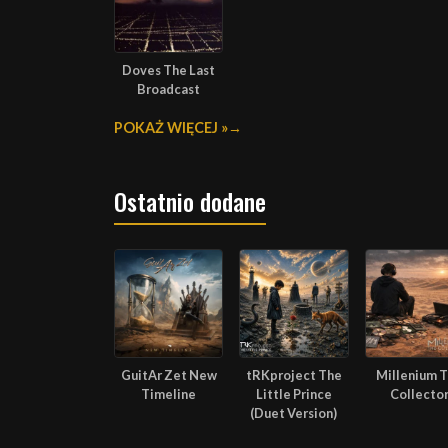
Doves The Last
Broadcast
POKAŻ WIĘCEJ »
Ostatnio dodane
GuitAr Zet New
tRKproject The
Millenium 
Timeline
Little Prince
Collecto
(Duet Version)