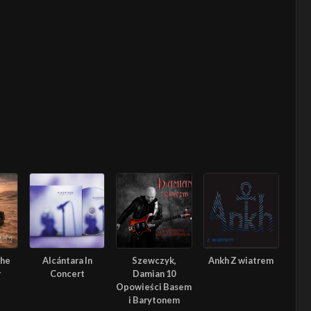
The
Alcántara In
Szewczyk,
Ankh Z wiatrem
r
Concert
Damian 10
Opowieści Basem
i Barytonem