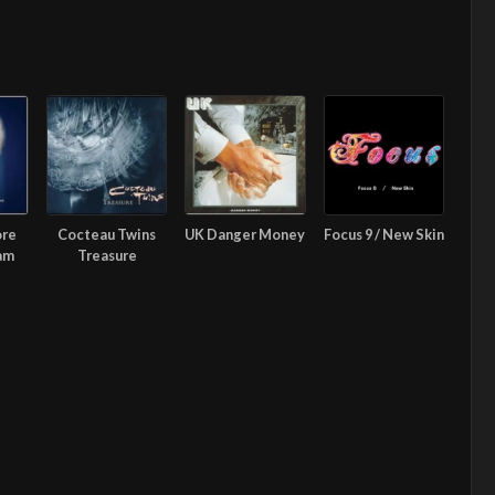
ore
Cocteau Twins
UK Danger Money
Focus 9 / New Skin
am
Treasure