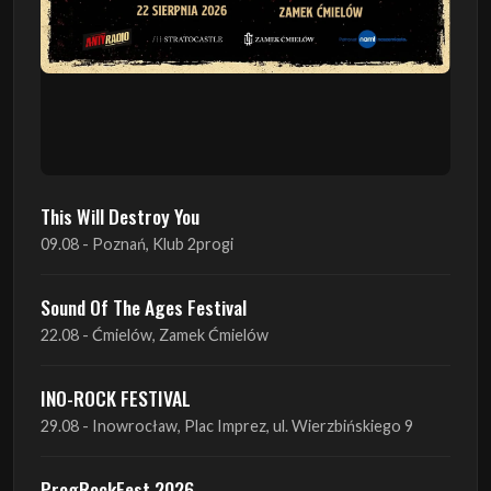
This Will Destroy You
09.08 - Poznań, Klub 2progi
Sound Of The Ages Festival
22.08 - Ćmielów, Zamek Ćmielów
INO-ROCK FESTIVAL
29.08 - Inowrocław, Plac Imprez, ul. Wierzbińskiego 9
ProgRockFest 2026
05.09 - Legionowo, Sala widowiskowa MOK, ul.
Piłsudskiego 41