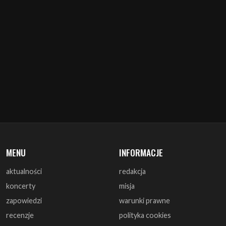
MENU
INFORMACJE
aktualności
redakcja
koncerty
misja
zapowiedzi
warunki prawne
recenzje
polityka cookies
zagrali
reklama
monografie
współpraca
artykuły
kontakt