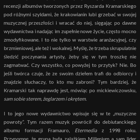
recenzji albumów tworzonych przez Ryszarda Kramarskiego
pod różnymi szyldami, że krakowianin lubi grzebać w swojej
muzycznej przeszłości i wracać do niej, sięgając po dawne
wydawnictwa i nadając im zupełnie nowe życie, często mocno
zmodyfikowane. I to nie tylko w warstwie aranżacyjnej, czy
brzmieniowej, ale też i wokalnej. Myślę, że trzeba skrupulatnie
śledzić poczynania artysty, żeby się w tym troszkę nie
zagmatwać. Czy wszystko, co powyżej to przytyk? Nie. Bo
jeśli twórca czuje, że ze swoim dziełem trafi do odbiorcy i
znajdzie słuchaczy, to kto mu zabroni? Tym bardziej, że
Kramarski tak naprawdę jest, mówiąc po mickiewiczowsku,
sam sobie sterem, żeglarzem i okrętem.
I to jego nowe wydawnictwo wpisuje się w te „muzyczne
powroty”. Tym razem muzyk powrócił do debiutanckiego
albumu formacji Framauro,
Etermedia
z 1998 roku.
Przypomnę, że grupa była zalążkiem Millenium a sam lider