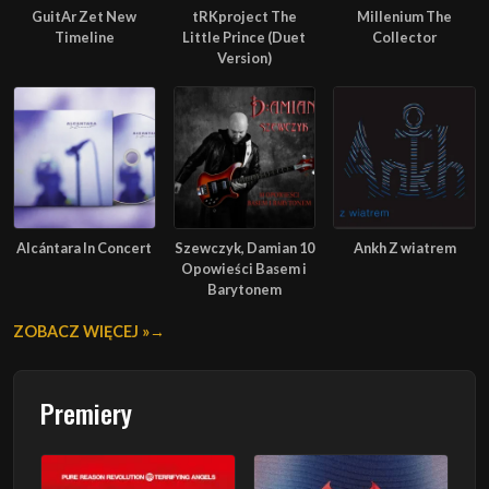
GuitAr Zet New
tRKproject The
Millenium The
Timeline
Little Prince (Duet
Collector
Version)
Alcántara In Concert
Szewczyk, Damian 10
Ankh Z wiatrem
Opowieści Basem i
Barytonem
ZOBACZ WIĘCEJ »
Premiery