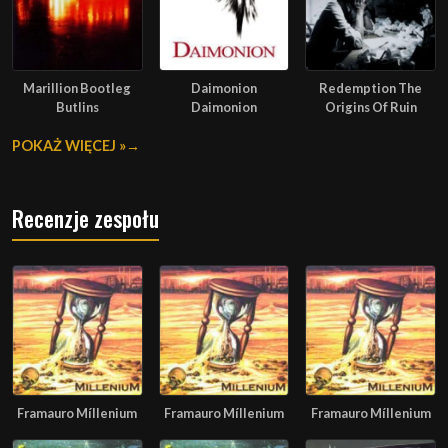
Marillion Bootleg
Daimonion
Redemption The
Butlins
Daimonion
Origins Of Ruin
POKAŻ WIĘCEJ »
Recenzje zespołu
Framauro Míllenium
Framauro Míllenium
Framauro Míllenium