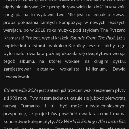
nigdy nie ukrywał, że z perspektywy wielu lat dość krytycznie
spogląda na to wydawnictwo. Nie jest to jednak pierwsza
próba pokazania tamtych kompozycji w nowych, lepszych
wersjach, bo w 2018 roku muzyk, pod szyldem The Ryszard
Kramarski Project, wydał krążek
Sounds From The Past,
już z
angielskimi tekstami i wokalem Karoliny Leszko. Jakby tego
było mało, dwa lata później ukazała się dwupłytowa wersja
tegoż albumu, na której wokale, na drugim dysku,
zarejestrował aktualny wokalista Millenium, Dawid
Lewandowski.
Ethermedia 2024
jest zatem już trzecim wskrzeszeniem płyty
z 1998 roku. Tym razem jednak ukazuje się już pod pierwotną
nazwą Framauro. I tu, być może niewtajemniczonym
przypomnę, że projekt ów powrócił dwa lata temu i ma na
koncie dwie kolejne płyty:
My World is Ending
i
Alea Iacta Est
.
Pomysł na to „nowe” Framauro jest taki, że głównym