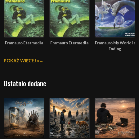
Framauro Etermedia
Framauro Etermedia
Framauro My World Is
Ending
POKAŻ WIĘCEJ »
Ostatnio dodane