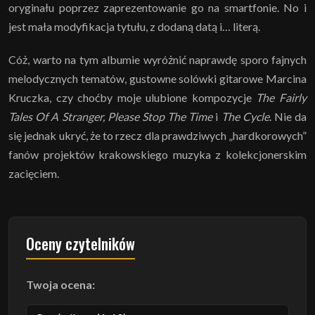
oryginału poprzez zaprezentowanie go na smartfonie. No i
jest mała modyfikacja tytułu, z dodaną datą i… literą.
Cóż, warto na tym albumie wyróżnić naprawdę sporo fajnych
melodycznych tematów, gustowne solówki gitarowe Marcina
Kruczka, czy choćby moje ulubione kompozycje
The Fairly
Tales Of A Stranger, Please Stop The Time
i
The Cycle
. Nie da
się jednak ukryć, że to rzecz dla prawdziwych „hardkorowych”
fanów projektów krakowskiego muzyka z kolekcjonerskim
zacięciem.
Oceny czytelników
Twoja ocena: