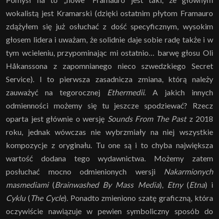
wokalistą jest Kramarski (dzięki ostatnim płytom Framauro
zdążyłem się już osłuchać z dość specyficznym, wysokim
głosem lidera i uważam, że solidnie daje sobie radę także i w
tym wcieleniu, przypominając mi ostatnio… barwę głosu Oli
Håkanssona z zapomnianego nieco szwedzkiego Secret
Service). I to pierwsza zasadnicza zmiana, którą należy
zauważyć na tegorocznej
Ethermedii
. A jakich innych
odmienności możemy się tu jeszcze spodziewać? Rzecz
oparta jest głównie o wersję
Sounds From The Past
z 2018
roku, jednak wówczas nie wybrzmiały na niej wszystkie
kompozycje z oryginału. Tu one są i to chyba największa
wartość dodana tego wydawnictwa. Możemy zatem
posłuchać mocno odmienionych wersji
Nakarmionych
masmediami
(
Brainwashed By Mass Media
),
Etny
(
Etna
) i
Cyklu
(
The Cycle
). Ponadto zmieniono szatę graficzną, która
oczywiście nawiązuje w pewien symboliczny sposób do