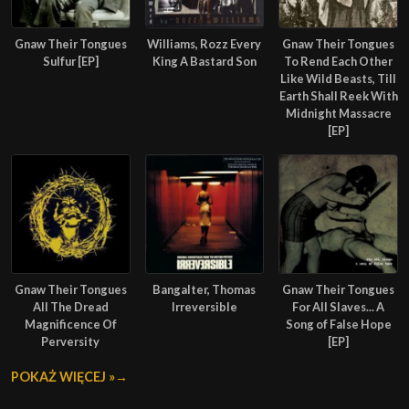
Gnaw Their Tongues
Williams, Rozz Every
Gnaw Their Tongues
Sulfur [EP]
King A Bastard Son
To Rend Each Other
Like Wild Beasts, Till
Earth Shall Reek With
Midnight Massacre
[EP]
Gnaw Their Tongues
Bangalter, Thomas
Gnaw Their Tongues
All The Dread
Irreversible
For All Slaves... A
Magnificence Of
Song of False Hope
Perversity
[EP]
POKAŻ WIĘCEJ »