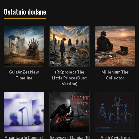
Ostatnio dodane
GuitAr Zet New
tRKproject The
Millenium The
Timeline
Little Prince (Duet
Collector
Version)
Alcántara In Concert
Szewczyk, Damian 10
Ankh Z wiatrem