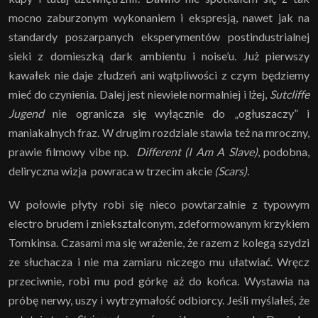
mocno zaburzonym wykonaniem i ekspresją, nawet jak na
standardy poszarpanych eksperymentów postindustrialnej
sieki z domieszką dark ambientu i noise’u. Już pierwszy
kawałek nie daje złudzeń ani wątpliwości z czym będziemy
mieć do czynienia. Dalej jest niewiele normalniej i lżej,
Sutcliffe
Jugend
nie ogranicza się wyłącznie do „ogłuszaczy” i
maniakalnych fraz. W drugim rozdziale stawia też na mroczny,
prawie filmowy vibe np.
Different (I Am A Slave)
, podobna,
deliryczna wizja powraca w trzecim akcie
(Scars).
W połowie płyty robi się nieco powtarzalnie z typowym
electro brudem i zniekształconym, zdeformowanym krzykiem
Tomkinsa. Czasami ma się wrażenie, że razem z kolegą szydzi
ze słuchacza i nie ma zamiaru niczego mu ułatwiać. Wręcz
przeciwnie, robi mu pod górkę aż do końca. Wystawia na
próbę nerwy, uszy i wytrzymałość odbiorcy. Jeśli myślałeś, że