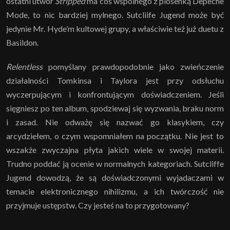
ostatni utwór
Stripped
ma coś wspólnego z piosenką Depeche
Mode, to nic bardziej mylnego. Sutcliife Jugend może być
jedynie Mr. Hyde’m kultowej grupy, a właściwie też już duetu z
Basildon.
Relentless
pomyślany prawdopodobnie jako zwieńczenie
działalności Tomkinsa i Taylora jest przy odsłuchu
wyczerpującym i konfrontującym doświadczeniem. Jeśli
sięgniesz po ten album, spodziewaj się wyzwania, braku norm
i zasad. Nie odważę się nazwać go klasykiem, czy
arcydziełem, o czym wspomniałem na początku. Nie jest to
wszakże zwyczajna płyta jakich wiele w swojej materii.
Trudno poddać ją ocenie w normalnych kategoriach. Sutcliffe
Jugend dowodzą, że są doświadczonymi wyjadaczami w
temacie elektronicznego nihilizmu, a ich twórczość nie
przyjmuje ustępstw. Czy jesteś na to przygotowany?