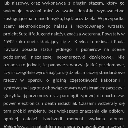
lub niszowy, oraz wykonawca z długim stażem, który go
wykonuje, powinni mieć w swoim dorobku wydawnictwo
zasługujące na miano klasyka, bądź arcydzieła. W przypadku
sceny elektronicznego hałasu i recytowanego wrzasku
projekt Sutcliffe Jugend należy uznać za weterana. Powstały w
1982 roku duet składający się z Kevina Tomkinsa i Paula
Taylora posiada status jednego z pionierów na scenie
podziemnej, niezależnej neoenergetyki dźwiękowej. Nie
oznacza to jednak, że panowie stworzyli jakieś przełomowe,
czy szczególnie wyróżniające się dzieła, a raczej standardowe
rzeczy w oparciu o głośną częstotliwość kakofonii i
syntetyczny jazgot z obowiązkowym wydzieraniem paszczy i
gloryfikacją przemocy oraz patologii typowej dla nurtu tzw.
power electronics i death industrial. Czasami wdzierały się
tam próbki ambientu bez większego znaczenia dla odbioru
ogólnej całości. Nadszedł moment wydania albumu
Relentless
, a ja natrafiłem na niego w poszukiwaniu czegoś