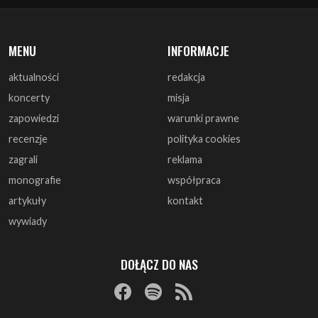
aktualności
redakcja
koncerty
misja
zapowiedzi
warunki prawne
recenzje
polityka cookies
zagrali
reklama
monografie
współpraca
artykuły
kontakt
wywiady
DOŁĄCZ DO NAS
© 1997 - 2025 ArtRock.pl - Wszelkie prawa zastrzeżone.