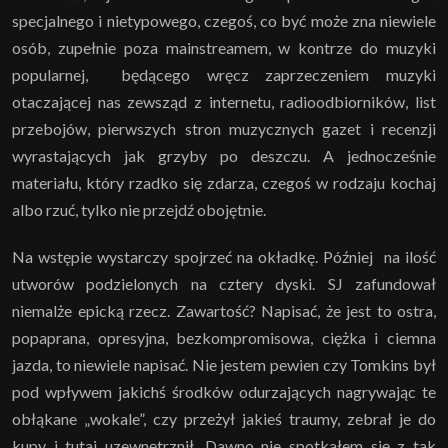
specjalnego i nietypowego, czegoś, co być może zna niewiele
osób, zupełnie poza mainstreamem, w kontrze do muzyki
popularnej, będącego wręcz zaprzeczeniem muzyki
otaczającej nas zewsząd z internetu, radioodbiorników, list
przebojów, pierwszych stron muzycznych gazet i recenzji
wyrastających jak grzyby po deszczu. A jednocześnie
materiału, który rzadko się zdarza, czegoś w rodzaju kochaj
albo rzuć, tylko nie przejdź obojętnie.
Na wstępie wystarczy spojrzeć na okładkę. Później na ilość
utworów podzielonych na cztery dyski. SJ zafundował
niemalże epicką rzecz. Zawartość? Napisać, że jest to ostra,
popaprana, opresyjna, bezkompromisowa, ciężka i ciemna
jazda, to niewiele napisać. Nie jestem pewien czy Tomkins był
pod wpływem jakichś środków odurzających nagrywając te
obłąkane „wokale”, czy przeżył jakieś traumy, zebrał je do
kupy i tutaj uzewnętrznił. Dawno nie spotkałem się z tak