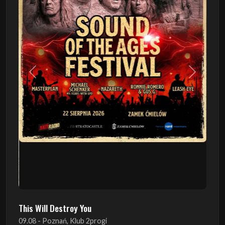
Poprzedni
Następn
This Will Destroy You
09.08 - Poznań, Klub 2progi
Sound Of The Ages Festival
22.08 - Ćmielów, Zamek Ćmielów