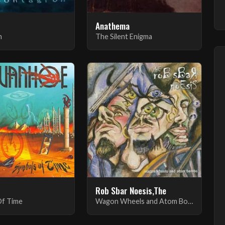
Anathema
n
The Silent Enigma
Rob Sbar Noesis,The
Of Time
Wagon Wheels and Atom Bombs