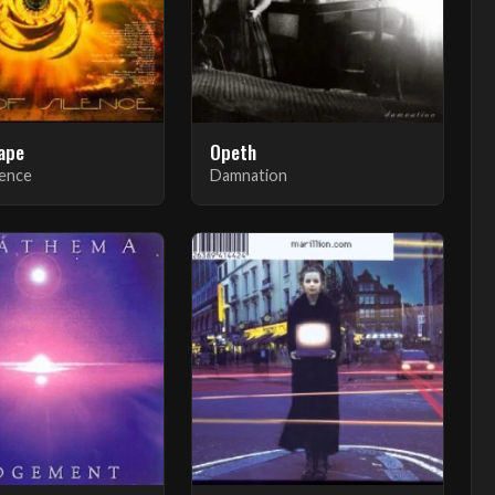
ape
Opeth
lence
Damnation