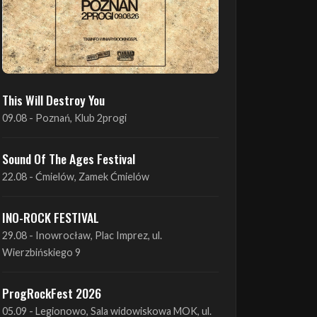
This Will Destroy You
09.08 - Poznań, Klub 2progi
Sound Of The Ages Festival
22.08 - Ćmielów, Zamek Ćmielów
INO-ROCK FESTIVAL
29.08 - Inowrocław, Plac Imprez, ul.
Wierzbińskiego 9
ProgRockFest 2026
05.09 - Legionowo, Sala widowiskowa MOK, ul.
Piłsudskiego 41
Antimatter + Sleeping Pulse