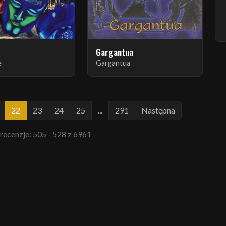
Gargantua
e
Gargantua
22
23
24
25
...
291
Następna
 recenzje: 505 - 528 z 6961