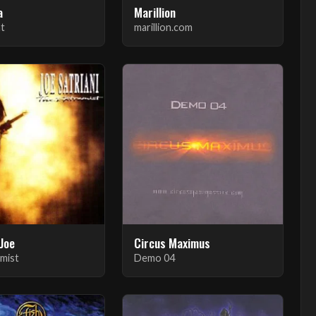
a
Marillion
t
marillion.com
 Joe
Circus Maximus
mist
Demo 04