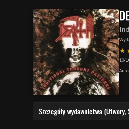
D
Ind
Wyda
10/1
Auto
Szczegóły wydawnictwa (Utwory, 