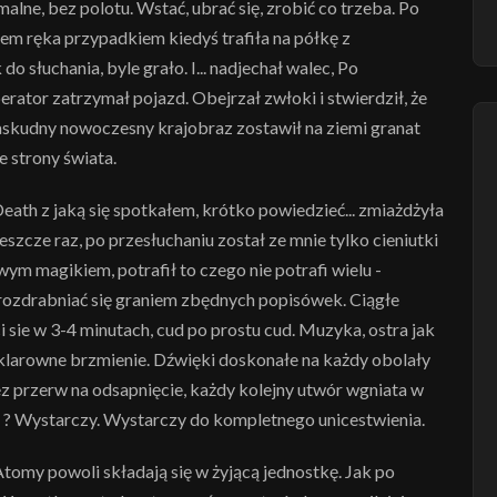
malne, bez polotu. Wstać, ubrać się, zrobić co trzeba. Po
otem ręka przypadkiem kiedyś trafiła na półkę z
o słuchania, byle grało. I... nadjechał walec, Po
ator zatrzymał pojazd. Obejrzał zwłoki i stwierdził, że
askudny nowoczesny krajobraz zostawił na ziemi granat
e strony świata.
Death z jaką się spotkałem, krótko powiedzieć... zmiażdżyła
jeszcze raz, po przesłuchaniu został ze mnie tylko cieniutki
m magikiem, potrafił to czego nie potrafi wielu -
 rozdrabniać się graniem zbędnych popisówek. Ciągłe
 sie w 3-4 minutach, cud po prostu cud. Muzyka, ostra jak
klarowne brzmienie. Dźwięki doskonałe na każdy obolały
z przerw na odsapnięcie, każdy kolejny utwór wgniata w
lko ? Wystarczy. Wystarczy do kompletnego unicestwienia.
tomy powoli składają się w żyjącą jednostkę. Jak po