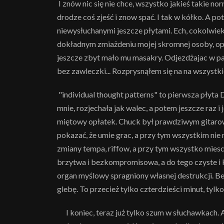
I znów nic się nie chce, wszystko jakieś takie nor
drodze coś zjeść i znow spać. I tak w kółko. A p
niewysłuchanymi jeszcze płytami. Ech, cokolwiek d
dokładnym zmiażdeniu mojej skromnej osoby, oper
jeszcze zbyt mało mu masakry. Odjezdżajac w p
bez zawleczki... Rozprysnąłem się na na wszystki
"individual thought patterns" to pierwsza płyta 
mnie, rozjechała jak walec, a potem jeszcze raz i 
miętowy opłatek. Chuck był prawdziwym gitarowy
pokazać, że umie grac, a przy tym wszystkim nie
zmiany tempa, riffow, a przy tym wszystko miesci
brzytwa i bezkompromisowa, a do tego czyste i 
organ myślowy spragniony własnej destrukcji. Be
glebę. To przecież tylko czterdzieści minut, ty
I koniec, teraz już tylko szum w słuchawkach. A