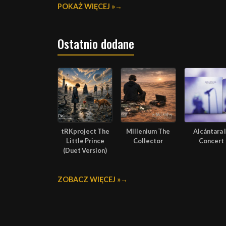
POKAŻ WIĘCEJ »
Ostatnio dodane
tRKproject The
Millenium The
Alcántara 
Little Prince
Collector
Concert
(Duet Version)
ZOBACZ WIĘCEJ »