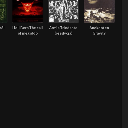
ról
Hell Born The call
Armia Triodante
Anekdoten
of megiddo
(reedycja)
Gravity