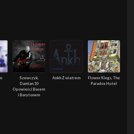
In
Szewczyk,
Ankh Z wiatrem
Flower Kings, The
Damian 10
Paradox Hotel
Opowieści Basem
i Barytonem