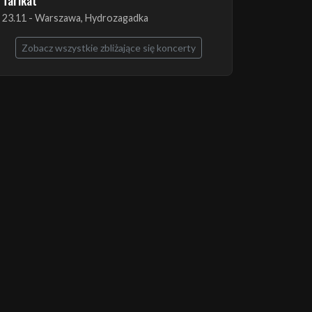
The Ruins of Beverast + Esoteric + Imha
Tarikat
23.11 - Warszawa, Hydrozagadka
Zobacz wszystkie zbliżające się koncerty