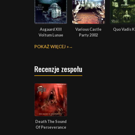
Asgaard XIII
Various Castle
Quo Vadis K
Voltum Lunae
Party 2002
POKAŻ WIĘCEJ »
Recenzje zespołu
Death The Sound
Of Perseverance