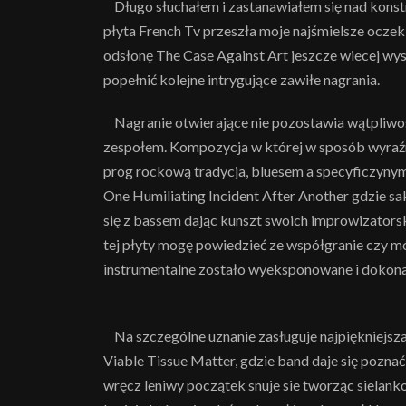
Długo słuchałem i zastanawiałem się nad konstr
płyta French Tv przeszła moje najśmielsze ocze
odsłonę The Case Against Art jeszcze wiecej wysi
popełnić kolejne intrygujące zawiłe nagrania.
Nagranie otwierające nie pozostawia wątpliwoś
zespołem. Kompozycja w której w sposób wyraźny
prog rockową tradycja, bluesem a specyficzyn
One Humiliating Incident After Another gdzie s
się z bassem dając kunszt swoich improwizatorsk
tej płyty mogę powiedzieć ze współgranie czy 
instrumentalne zostało wyeksponowane i dokona
Na szczególne uznanie zasługuje najpiękniejsza
Viable Tissue Matter, gdzie band daje się poznać 
wręcz leniwy początek snuje sie tworząc sielank