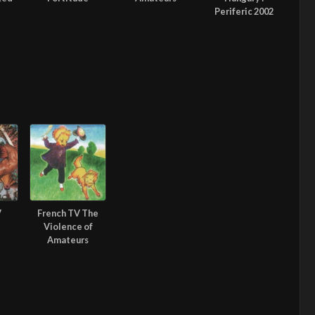
Periferic 2002
V
French TV The
l
Violence of
e
Amateurs