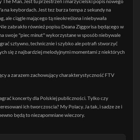
 The Man. Jest tu przestrzeń i marzycielski popis nowego
'a na keybordach. Jest tez burza tempa z sekundy na
 ale ciągle mającego tą nieokreślona i niebywała
Nie zabrakło również popisu Deana Ziggorisa będącego w
 ma swoje "piec minut" wykorzystane w sposób niebywale
agrać sztywno, technicznie i szybko ale potrafi stworzyć
ących się z najbardziej melodyjnymi momentami z niektórych
ący a zarazem zachowujący charakterystyczność FTV
agrać koncerty dla Polskiej publiczności. Tylko czy
eresowani ich tworczoscia? My Polacy. Ja tak, i sadze ze i
 pewno będą to niezapomniane wieczory.