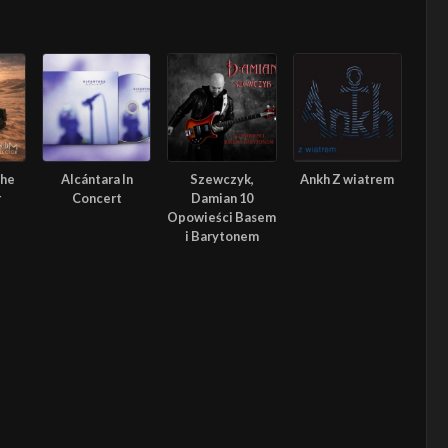
The
Alcántara In
Szewczyk,
Ankh Z wiatrem
r
Concert
Damian 10
Opowieści Basem
i Barytonem