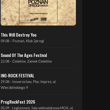
This Will Destroy You
09.08 - Poznań, Klub 2progi
Sound Of The Ages Festival
22.08 - Ćmielów, Zamek Ćmielów
INO-ROCK FESTIVAL
29.08 - Inowrocław, Plac Imprez, ul.
Wierzbińskiego 9
ProgRockFest 2026
05.09 - Legionowo, Sala widowiskowa MOK, ul.
Piłsudskiego 41
Antimatter + Sleeping Pulse