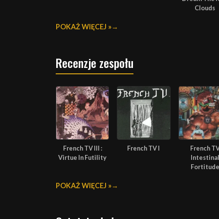
Clouds
POKAŻ WIĘCEJ »
Recenzje zespołu
French TV III :
French TV I
French T
Virtue In Futility
Intestina
Fortitud
POKAŻ WIĘCEJ »