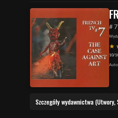
F
# 7
Wyda
10/1
Auto
Szczegóły wydawnictwa (Utwory, 