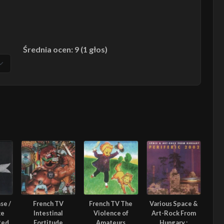
Średnia ocen: 9 (1 głos)
se /
French TV
French TV The
Various Space &
ke
Intestinal
Violence of
Art-Rock From
Red
Fortitude
Amateurs
Hungary :