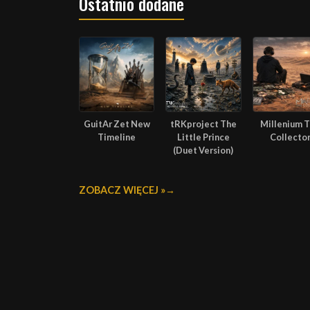
Ostatnio dodane
GuitAr Zet New
tRKproject The
Millenium 
Timeline
Little Prince
Collecto
(Duet Version)
ZOBACZ WIĘCEJ »