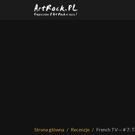
Przejdź do treści głównej
Strona główna
Recenzje
French TV ─ # 7: T