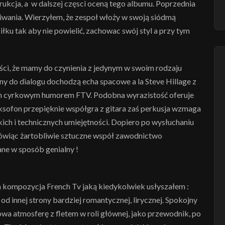
ukcja, a w dalszej częsci oceną tego albumu. Poprzednia
kiwania. Wierzyłem, że zespoł włoży w swoją siódmą
łku tak aby nie powielić, zachowac swój styl a przy tym
ci, że mamy do czynienia z jedynym w swoim rodzaju
 do dialogu dochodzą echa spacowe a la Steve Hillage z
ym cyrkowym humorem FTV. Podobna wyrazistość oferuje
aksofon przepięknie współgra z gitara zaś perkusja wzmaga
ich i technicznych umiejętności. Dopiero po wysłuchaniu
mówiąc żartobliwie sztuczne współ zawodnictwo
ne w sposób genialny !
 kompozycja French Tv jaką kiedykolwiek usłyszałem :
od innej strony bardziej romantycznej, lirycznej. Spokojny
owa atmosferę z fletem w roli głównej, jako przewodnik, po