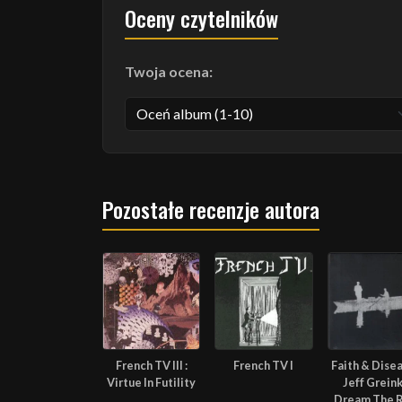
Oceny czytelników
Twoja ocena:
Pozostałe recenzje autora
French TV III :
French TV I
Faith & Disea
Virtue In Futility
Jeff Grein
Dream The 