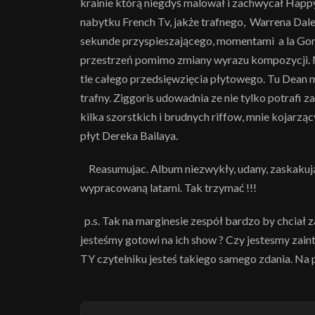
krainie którą niegdyś malował i zachwycał Happy
nabytku French Tv, jakże trafnego, Warrena Dale
sekunde przyspieszającego, momentami a la Gong,
przestrzeń pomimo zmiany wyrazu kompozycji. 
tle całego przedsięwzięcia płytowego. Tu Dean
trafny. Ziggoris udowadnia ze nie tylko potrafi z
kilka szorstkich i brudnych riffow, mnie kojarz
płyt Dereka Bailaya.
Reasumujac. Album niezwykły, udany, zaskakuj
wypracowaną latami. Tak trzymać !!!
p.s. Tak na marginesie zespół bardzo by chciał z
jesteśmy gotowi na ich show ? Czy jestesmy zaint
TY czytelniku jesteś takiego samego zdania. Na