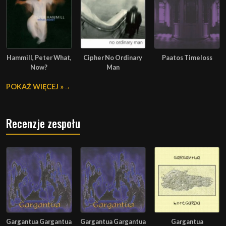
Hammill, Peter What,
Cipher No Ordinary
Paatos Timeloss
Now?
Man
POKAŻ WIĘCEJ »
Recenzje zespołu
Gargantua Gargantua
Gargantua Gargantua
Gargantua