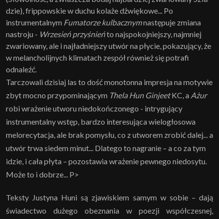
dzie), frippowskie w duchu kolaże dżwiękowe... Po
instrumentalnym
Fumatorze kulbacznym
następuje zmiana
nastroju -
Wrzesień przyśnień
to najspokojniejszy, najmniej
zwariowany, ale i najładniejszy utwór na płycie, pokazujący, że
w melancholijnych klimatach zespół również się potrafi
odnaleźć.
Tarczowali dzisiaj las to dość monotonna impresja na motywie
zbyt mocno przypominającym
Thela Hun Ginjeet
KC, a
Ażur
robi wrażenie utworu niedokończonego - intrygujący
instrumentalny wstęp, bardzo interesująca wielogłosowa
melorecytacja, ale brak pomysłu, co z utworem zrobić dalej... a
utwór trwa siedem minut... Dlatego to nagranie – a co za tym
idzie, i cała płyta – pozostawia wrażenie pewnego niedosytu.
Może to i dobrze... P>
Teksty Justyna Huni są zjawiskiem samym w sobie – dają
świadectwo dużego obeznania w poezji współczesnej,