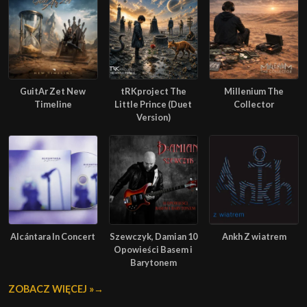
GuitAr Zet New
tRKproject The
Millenium The
Timeline
Little Prince (Duet
Collector
Version)
Alcántara In Concert
Szewczyk, Damian 10
Ankh Z wiatrem
Opowieści Basem i
Barytonem
ZOBACZ WIĘCEJ »