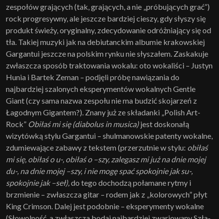
zespołów grających (tak, grających, a nie „próbujących grać”)
rock progresywny, ale jeszcze bardziej cieszy, gdy słyszy się
produkt świeży, oryginalny, zdecydowanie odróżniający się od
tła. Takiej muzyki jak na debiutanckim albumie krakowskiej
Gargantui jeszcze na polskim rynku nie słyszałem. Zaskakuje
zwłaszcza sposób traktowania wokalu: oto wokaliści – Justyn
Hunia i Bartek Zeman – podjęli próbę nawiązania do
najbardziej szalonych eksperymentów wokalnych Gentle
Giant (czy sama nazwa zespołu nie ma budzić skojarzeń z
Łagodnym Gigantem?). Znany już ze składanki „Polish Art-
Rock”
Obiłaś mi się (diabolus in musica)
jest doskonałą
wizytówką stylu Gargantui – shulmanowskie patenty wokalne,
zdumiewające zabawy z tekstem (przerzutnie w stylu:
obiłaś
mi się, obiłaś o u-, obiłaś o –szy, zalegasz mi już na dnie mojej
du-, na dnie mojej –szy, i nie mogę spać spokojnie jak su-,
spokojnie jak –seł),
do tego dochodzą połamane rytmy i
brzmienie – zwłaszcza gitar – rodem jak z „kolorowych” płyt
King Crimson. Dalej jest podobnie – eksperymenty wokalne
(Słowolność, a zwłaszcza bodaj najbardziej zwariowany Szła-