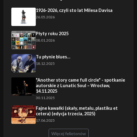
1926-2026, czyli sto lat Milesa Davisa
26.05.2026
Płyty roku 2025
08.01.2026
Tu płynie blues…
18.12.2025
"Another story came full circle" - spotkanie
autorskie z Lunatic Soul – Wrocław,
14.11.2025
30.11.2025
Fajne kawałki (skały, metalu, plastiku et
cetera) (edycja trzecia, 2025)
17.06.2025
Więcej felietonów