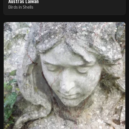
Āustras Laīwan
Birds in Shells