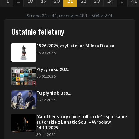
1
...
18
19
20
21
22
23
24
...
41
Strona 21 z 41, recenzje: 481 - 504 z 974
Ostatnie felietony
1926-2026, czyli sto lat Milesa Davisa
26.05.2026
Płyty roku 2025
08.01.2026
Tu płynie blues…
18.12.2025
"Another story came full circle" - spotkanie
autorskie z Lunatic Soul – Wrocław,
14.11.2025
30.11.2025