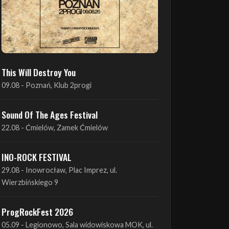
This Will Destroy You
09.08 - Poznań, Klub 2progi
Sound Of The Ages Festival
22.08 - Ćmielów, Zamek Ćmielów
INO-ROCK FESTIVAL
29.08 - Inowrocław, Plac Imprez, ul.
Wierzbińskiego 9
ProgRockFest 2026
05.09 - Legionowo, Sala widowiskowa MOK, ul.
Piłsudskiego 41
Antimatter + Sleeping Pulse