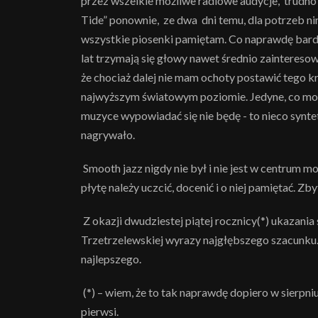
przez wszelkie możliwe radiowe audycje, trudno b
Tide” ponownie, ze dwa dni temu, dla potrzeb nini
wszystkie piosenki pamiętam. Co naprawdę bardzo
lat trzymają się głowy nawet średnio zainteres
że chociaż dalej nie mam ochoty postawić tego kr
najwyższym światowym poziomie. Jedyne, co moje 
muzyce wypowiadać się nie będę - to nieco syntet
nagrywało.
Smooth jazz nigdy nie był i nie jest w centrum 
płytę należy uczcić, docenić i o niej pamiętać. Zby
Z okazji dwudziestej piątej rocznicy(*) ukazani
Trzetrzelewskiej wyrazy najgłębszego szacunku. 
najlepszego.
(*) – wiem, że to tak naprawdę dopiero w sierpni
pierwsi.