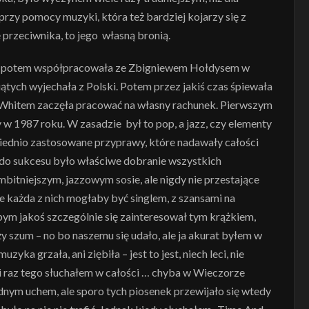
przy pomocy muzyki, która też bardziej kojarzy się z
e przeciwnika, to jego własną bronią.
), potem współpracowała ze Zbigniewem Hołdysem w
iątych wyjechała z Polski. Potem przez jakiś czas śpiewała
y Whitem zaczęła pracować na własny rachunek. Pierwszym
w 1987 roku. W zasadzie był to pop, a jazz, czy elementy
ednio zastosowane przyprawy, które nadawały całości
 do sukcesu było właściwe dobranie wszystkich
itniejszym, jazzowym sosie, ale nigdy nie przestające
każda z nich mogłaby być singlem, z szansami na
ebym jakoś szczególnie się zainteresował tym krążkiem,
y szum – no bo naszemu się udało, ale ja akurat byłem w
yka grzała, ani ziębiła – jest to jest, niech leci, nie
i raz tego słuchałem w całości … chyba w Wieczorze
dnym uchem, ale sporo tych piosenek przewijało się wtedy