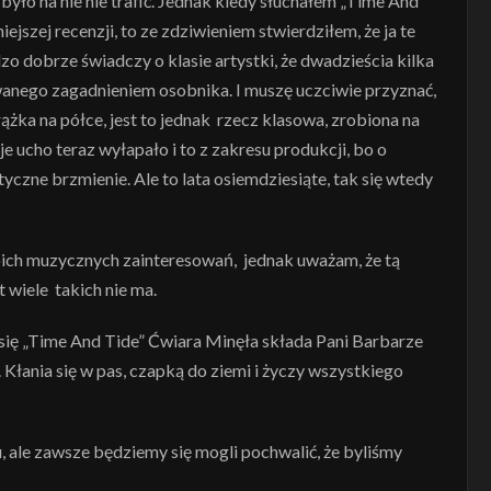
yło na nie nie trafić. Jednak kiedy słuchałem „Time And
ejszej recenzji, to ze zdziwieniem stwierdziłem, że ja te
 dobrze świadczy o klasie artystki, że dwadzieścia kilka
owanego zagadnieniem osobnika. I muszę uczciwie przyznać,
ążka na półce, jest to jednak rzecz klasowa, zrobiona na
ucho teraz wyłapało i to z zakresu produkcji, bo o
yczne brzmienie. Ale to lata osiemdziesiąte, tak się wtedy
moich muzycznych zainteresowań, jednak uważam, że tą
t wiele takich nie ma.
a się „Time And Tide” Ćwiara Minęła składa Pani Barbarze
Kłania się w pas, czapką do ziemi i życzy wszystkiego
u, ale zawsze będziemy się mogli pochwalić, że byliśmy