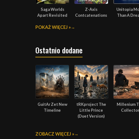
Saga Worlds
Z-Axis
Unitopia M
Apart Revisited
Contcatenations
Than A Dre
POKAŻ WIĘCEJ »
Ostatnio dodane
GuitAr Zet New
tRKproject The
Millenium 
Timeline
Little Prince
Collecto
(Duet Version)
ZOBACZ WIĘCEJ »