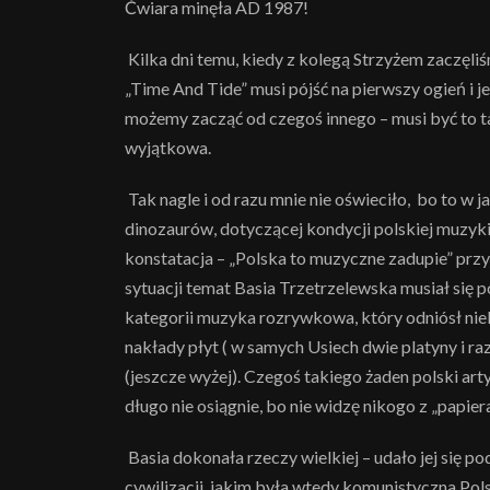
Ćwiara minęła AD 1987!
Kilka dni temu, kiedy z kolegą Strzyżem zaczęliś
„Time And Tide” musi pójść na pierwszy ogień i je
możemy zacząć od czegoś innego – musi być to ta 
wyjątkowa.
Tak nagle i od razu mnie nie oświeciło, bo to w
dinozaurów, dotyczącej kondycji polskiej muzyki 
konstatacja – „Polska to muzyczne zadupie” przy
sytuacji temat Basia Trzetrzelewska musiał się po
kategorii muzyka rozrywkowa, który odniósł ni
nakłady płyt ( w samych Usiech dwie platyny i raz
(jeszcze wyżej). Czegoś takiego żaden polski artys
długo nie osiągnie, bo nie widzę nikogo z „papier
Basia dokonała rzeczy wielkiej – udało jej się p
cywilizacji, jakim była wtedy komunistyczna Pols