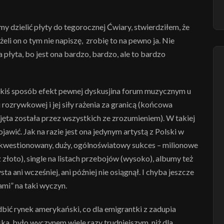
my dzielić płyty do tegorocznej Ćwiary, stwierdziłem, że
żeli on o tym nie napiszę, zrobię to na pewno ja. Nie
płyta, bo jest ona bardzo, bardzo, ale to bardzo
 jakiś sposób efekt pewnej dyskusjina forum muzycznym u
rozrywkowej i jej siły rażenia za granicą (końcowa
jęta została przez wszystkich ze zrozumieniem). W takiej
jawić. Jak na razie jest ona jedynym artystą z Polski w
ekwestionowany, duży, ogólnoświatowy sukces – milionowe
 złoto), single na listach przebojów (wysoko), albumy też
ta ani wcześniej, ani później nie osiągnął. I chyba jeszcze
ami” na taki wyczyn.
odbić rynek amerykański, co dla emigrantki z zadupia
ka, było wyczynem wiele razy trudniejszym, niż dla