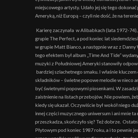
miejscowego artysty. Udało jej się tego dokonać 
Ameryką, niż Europą – czyli nie dość, że na tereni
Karierę zaczynała w Alibabkach (lata 1972-74
grupie The Perfect, a pod koniec lat siedemdzies
w grupie Matt Bianco, a następnie wraz z Dann
tego efektem był album „Time And Tide” wydany 
muzyki z Południowej Ameryki stanowiły odpowi
bardziej szlachetnego smaku. I właśnie kluczem
składników – świetne popowe melodie w nieco amb
być świetnymi popowymi piosenkami. W zasadzie 
zaistnienie na listach przebojów. Nie powiem, ż
kiedy się ukazał. Oczywiście był wokół niego duż
innej części muzycznego uniwersum i ani mnie ta muz
przeszkadza, skończyło się? Też dobrze. Ostatn
Płytowym pod koniec 1987 roku, a i to pewnie je