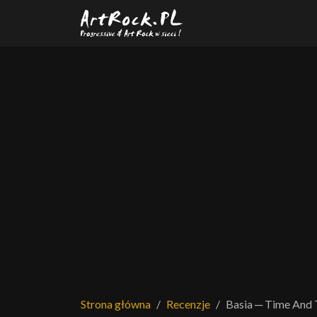
Przejdź do treści głównej
Strona główna
Recenzje
Basia ─ Time And 