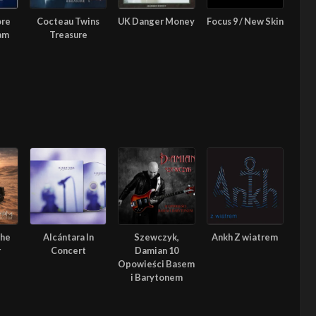
ore
Cocteau Twins
UK Danger Money
Focus 9 / New Skin
am
Treasure
The
Alcántara In
Szewczyk,
Ankh Z wiatrem
r
Concert
Damian 10
Opowieści Basem
i Barytonem