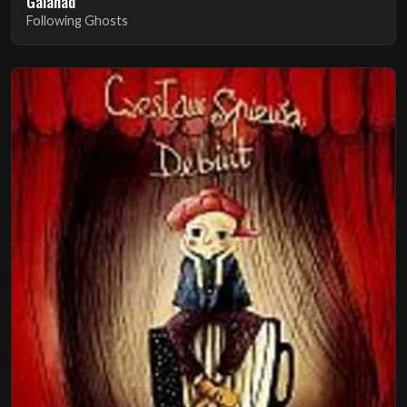
Galahad
Following Ghosts