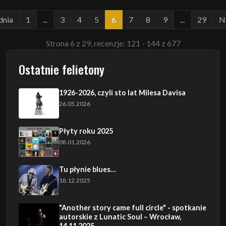
dnia
1
...
3
4
5
6
7
8
9
...
29
N
Strona 6 z 29, recenzje: 121 - 144 z 677
Ostatnie felietony
1926-2026, czyli sto lat Milesa Davisa
26.05.2026
Płyty roku 2025
08.01.2026
Tu płynie blues…
18.12.2025
"Another story came full circle" - spotkanie
autorskie z Lunatic Soul – Wrocław,
14.11.2025