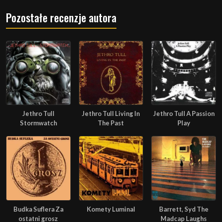
Pozostałe recenzje autora
Jethro Tull
Jethro Tull Living In
Jethro Tull A Passion
Stormwatch
The Past
Play
Budka Suflera Za
Komety Luminal
Barrett, Syd The
ostatni grosz
Madcap Laughs