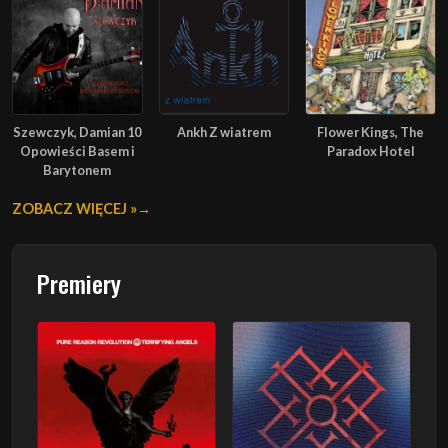
Szewczyk, Damian 10
Ankh Z wiatrem
Flower Kings, The
Opowieści Basem i
Paradox Hotel
Barytonem
ZOBACZ WIĘCEJ »
Premiery