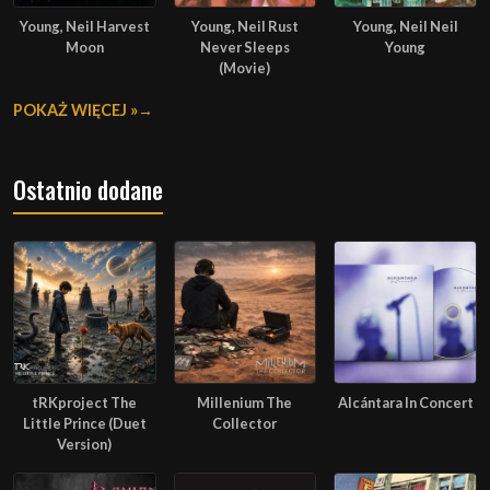
Young, Neil Harvest
Young, Neil Rust
Young, Neil Neil
Moon
Never Sleeps
Young
(Movie)
POKAŻ WIĘCEJ »
Ostatnio dodane
tRKproject The
Millenium The
Alcántara In Concert
Little Prince (Duet
Collector
Version)