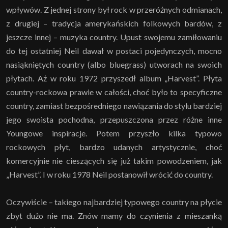
wpływów. Z jednej strony był rock w przeróżnych odmianach,
z drugiej – tradycja amerykańskich folkowych bardów, z
jeszcze innej – muzyka country. Upust swojemu zamiłowaniu
do tej ostatniej Neil dawał w postaci pojedynczych, mocno
nasiąkniętych country (albo bluegrass) utworach na swoich
płytach. Aż w roku 1972 przyszedł album „Harvest”. Płyta
country-rockowa prawie w całości, choć było to specyficzne
country, zamiast bezpośredniego nawiązania do stylu bardziej
jego swoista pochodna, przepuszczona przez różne inne
Youngowe inspiracje. Potem przyszło kilka typowo
rockowych płyt, bardzo udanych artystycznie, choć
komercyjnie nie cieszących się już takim powodzeniem, jak
„Harvest”. I w roku 1978 Neil postanowił wrócić do country.
Oczywiście – takiego najbardziej typowego country na płycie
zbyt dużo nie ma. Znów mamy do czynienia z mieszanką