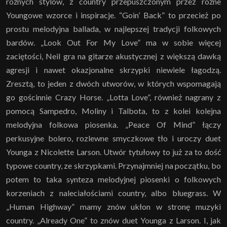
różnych stylów, z country przepuszczonym przez różne
Youngowe wzorce i inspiracje. “Goin’ Back” to przecież po
prostu melodyjna ballada, w najlepszej tradycji folkowych
bardów. „Look Out For My Love” ma w sobie więcej
zaciętości, Neil gra na gitarze akustycznej z większą dawką
agresji i nawet okazjonalne skrzypki niewiele łagodzą.
Zresztą, to jeden z dwóch utworów, w których wspomagają
go gościnnie Crazy Horse. „Lotta Love”, również nagrany z
pomocą Sampedro, Moliny i Talbota, to z kolei kolejna
melodyjna folkowa piosenka. „Peace Of Mind” łączy
perkusyjne bolero, rozlewne smyczkowe tło i uroczy duet
Younga z Nicolette Larson. Utwór tytułowy to już za to dość
typowe country, ze skrzypkami. Przynajmniej na początku, bo
potem to taka synteza melodyjnej piosenki o folkowych
korzeniach z naleciałościami country, albo bluegrass. W
„Human Highway” mamy znów ukłon w stronę muzyki
country. „Already One” to znów duet Younga z Larson. I, jak