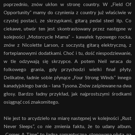
poprzednio, znów ukłon w stronę country. W „Field Of
Opportunity” mamy do czynienia z country już właściwie w
czystej postaci, ze skrzypkami, gitarą pedal steel itp. Co
ciekawe, utwór ten jest skontrastowany przez następne w
kolejności „Motorcycle Mama” – kawałek typowego rocka,
znów z Nicolette Larson, z soczystą gitarą elektryczną, z
fortepianowymi dodatkami. Choć i tu, dość niespodziewanie,
w tle odzywają się skrzypce. A potem Neil wraca do
folkowego grania, gdy przychodzi wielki finał płyty.
Delikatne, ładnie sobie płynące „Four Strong Winds” innego
kanadyjskiego barda – Iana Tysona. Znów zaśpiewane na dwa
głosy. Bardzo ładny przykład, jak najprostszymi środkami
osiągnąć coś znakomitego.
Nie jest to arcydzieło na miarę następnej w kolejności „Rust
Never Sleeps”, co nie zmienia faktu, że to udany album.
„Comes A Time” to ładna, romantyczna, stonowana płyta, na