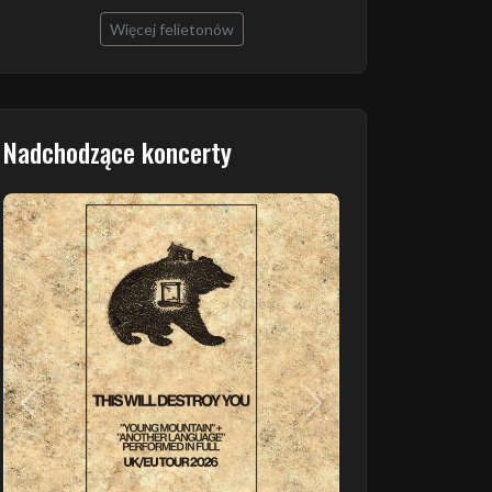
Więcej felietonów
Nadchodzące koncerty
Poprzedni
Następny