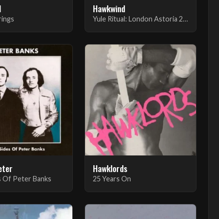
d
Hawkwind
rings
Yule Ritual: London Astoria 29.12.00
eter
Hawklords
 Of Peter Banks
25 Years On