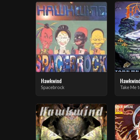
Hawkwind
Hawkwin
Spacebrock
Take Me t