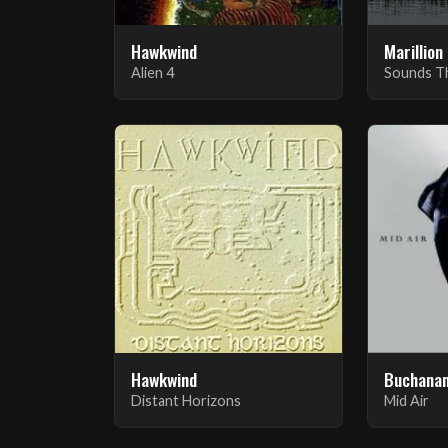
Hawkwind
Marillion
Alien 4
Sounds Th
Hawkwind
Buchanan
Distant Horizons
Mid Air