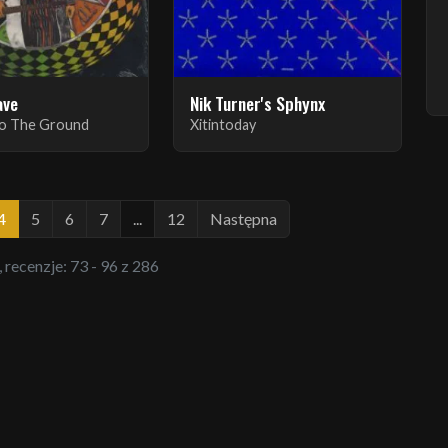
ave
Nik Turner's Sphynx
To The Ground
Xitintoday
4
5
6
7
...
12
Następna
, recenzje: 73 - 96 z 286