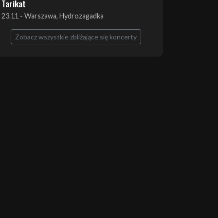
The Ruins of Beverast + Esoteric + Imha
Tarikat
23.11 - Warszawa, Hydrozagadka
Zobacz wszystkie zbliżające się koncerty