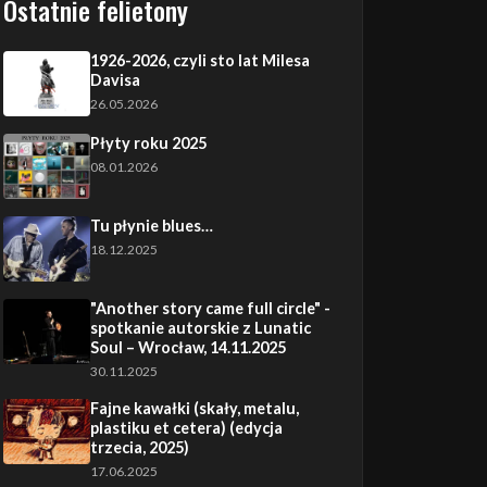
Ostatnie felietony
1926-2026, czyli sto lat Milesa
Davisa
26.05.2026
Płyty roku 2025
08.01.2026
Tu płynie blues…
18.12.2025
"Another story came full circle" -
spotkanie autorskie z Lunatic
Soul – Wrocław, 14.11.2025
30.11.2025
Fajne kawałki (skały, metalu,
plastiku et cetera) (edycja
trzecia, 2025)
17.06.2025