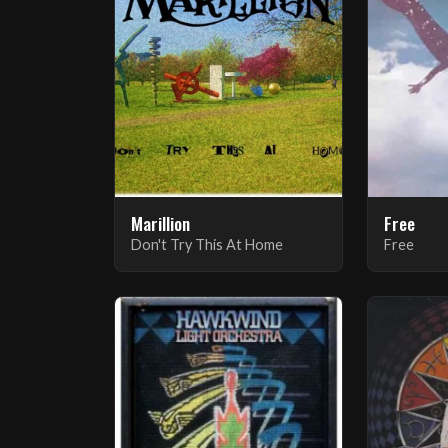
Marillion
Free
Don't Try This At Home
Free