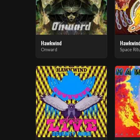
Hawkwind
Hawkwin
Onward
Space Rit