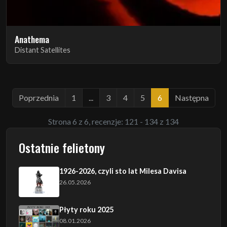
Anathema
Distant Satellites
Poprzednia
1
...
3
4
5
6
Następna
Strona 6 z 6, recenzje: 121 - 134 z 134
Ostatnie felietony
1926-2026, czyli sto lat Milesa Davisa
26.05.2026
Płyty roku 2025
08.01.2026