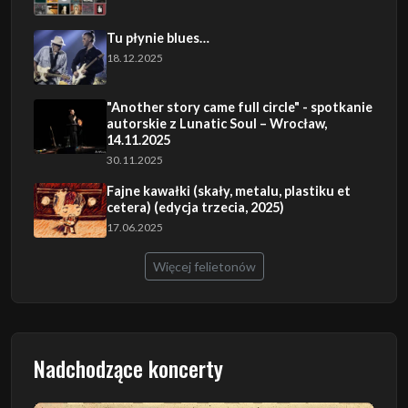
Tu płynie blues…
18.12.2025
"Another story came full circle" - spotkanie
autorskie z Lunatic Soul – Wrocław,
14.11.2025
30.11.2025
Fajne kawałki (skały, metalu, plastiku et
cetera) (edycja trzecia, 2025)
17.06.2025
Więcej felietonów
Nadchodzące koncerty