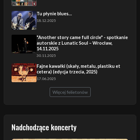
Tu płynie blues…
18.12.2025
"Another story came full circle" - spotkanie
autorskie z Lunatic Soul – Wrocław,
14.11.2025
30.11.2025
Fajne kawałki (skały, metalu, plastiku et
cetera) (edycja trzecia, 2025)
17.06.2025
Więcej felietonów
Nadchodzące koncerty