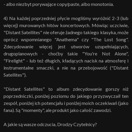
- albo niezbyt porywające copy/paste, albo monotonia.
4) Na każdej poprzedniej płycie mogliśmy wyróżnić 2-3 (lub
więcej) murowanych hitów koncertowych. Mówiąc uczciwie,
"Distant Satellites" nie oferuje żadnego takiego klasyka, może
oprócz wspomnianego "Anathema" czy "The Lost Song".
Zdecydowanie więcej jest utworów uzupełniających,
drugoplanowych - choćby takie "You're Not Alone",
"Firelight" - lub też długich, kładących nacisk na atmosferę i
instrumentalne smaczki, a nie na przebojowość ("Distant
Satellites").
"Distant Satellites" to album zdecydowanie gorszy niż
poprzedniczki, poniżej poziomu do jakiego przyzwyczaił ten
zespół, poniżej ich potencjału i poniżej moich oczekiwań (jako
fana). Są "momenty", ale produkt jako całość zawodzi.
A jakie są wasze odczucia, Drodzy Czytelnicy?