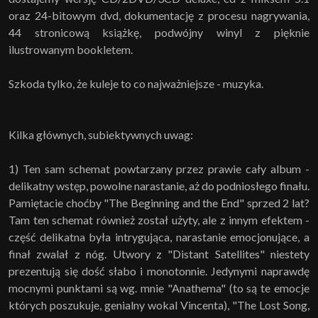
oraz 24-bitowym dvd, dokumentację z procesu nagrywania,
44 stronicową książkę, podwójny winyl z pięknie
ilustrowanym bookletem.
Szkoda tylko, że kuleje to co najważniejsze - muzyka.
Kilka głównych, subiektywnych uwag:
1) Ten sam schemat powtarzany przez prawie cały album -
delikatny wstęp, powolne narastanie, aż do podniosłego finału.
Pamiętacie choćby "The Beginning and the End" sprzed 2 lat?
Tam ten schemat również został użyty, ale z innym efektem -
część delikatna była intrygująca, narastanie emocjonujące, a
finał zwalał z nóg. Utwory z "Distant Satellites" niestety
prezentują się dość słabo i monotonnie. Jedynymi naprawdę
mocnymi punktami są wg. mnie "Anathema" (to są te emocje
których poszukuje, genialny wokal Vincenta), "The Lost Song,