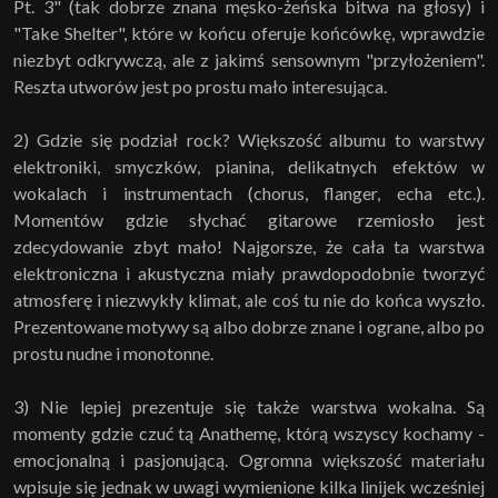
Pt. 3" (tak dobrze znana męsko-żeńska bitwa na głosy) i
"Take Shelter", które w końcu oferuje końcówkę, wprawdzie
niezbyt odkrywczą, ale z jakimś sensownym "przyłożeniem".
Reszta utworów jest po prostu mało interesująca.
2) Gdzie się podział rock? Większość albumu to warstwy
elektroniki, smyczków, pianina, delikatnych efektów w
wokalach i instrumentach (chorus, flanger, echa etc.).
Momentów gdzie słychać gitarowe rzemiosło jest
zdecydowanie zbyt mało! Najgorsze, że cała ta warstwa
elektroniczna i akustyczna miały prawdopodobnie tworzyć
atmosferę i niezwykły klimat, ale coś tu nie do końca wyszło.
Prezentowane motywy są albo dobrze znane i ograne, albo po
prostu nudne i monotonne.
3) Nie lepiej prezentuje się także warstwa wokalna. Są
momenty gdzie czuć tą Anathemę, którą wszyscy kochamy -
emocjonalną i pasjonującą. Ogromna większość materiału
wpisuje się jednak w uwagi wymienione kilka linijek wcześniej