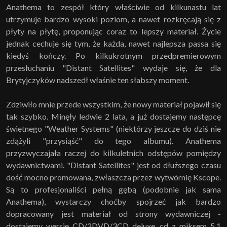
Anathema to zespół który właściwie od kilkunastu lat
utrzymuje bardzo wysoki poziom, a nawet rozkręcają się z
płyty na płytę, proponując coraz to lepszy materiał. Życie
jednak cechuje się tym, że każda, nawet najlepsza passa się
kiedyś kończy. Po kilkukrotnym przedpremierowym
przesłuchaniu "Distant Satellites" wydaje się, że dla
Brytyjczyków nadszedł właśnie ten słabszy moment.
Zdziwiło mnie przede wszystkim, że nowy materiał pojawił się
tak szybko. Minęły ledwie 2 lata, a już dostajemy następcę
świetnego "Weather Systems" (niektórzy jeszcze do dziś nie
zdążyli "przysiąść" do tego albumu). Anathema
przyzwyczajała raczej do kilkuletnich odstępów pomiędzy
wydawnictwami. "Distant Satellites" jest od dłuższego czasu
dość mocno promowana, zwłaszcza przez wytwórnię Kscope.
Są to profesjonaliści pełną gębą (podobnie jak sama
Anathema), wystarczy choćby spojrzeć jak bardzo
dopracowany jest materiał od strony wydawniczej -
dostajemy wersję CD/2DVD/3CD deluxe, cd z miksem 5.1