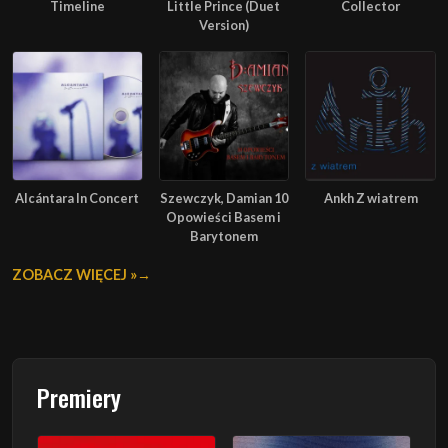
Timeline
Little Prince (Duet
Collector
Version)
Alcántara In Concert
Szewczyk, Damian 10
Ankh Z wiatrem
Opowieści Basem i
Barytonem
ZOBACZ WIĘCEJ »
Premiery