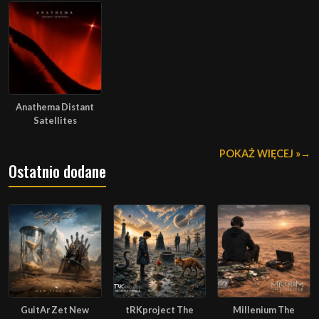
Anathema Distant
Satellites
POKAŻ WIĘCEJ »
Ostatnio dodane
GuitAr Zet New
tRKproject The
Millenium The