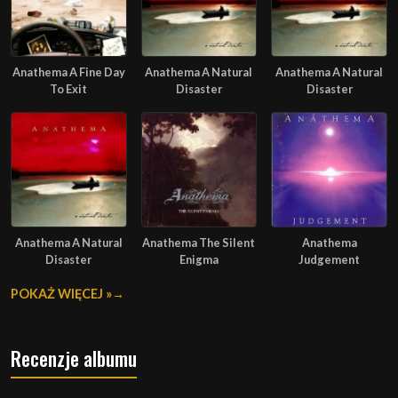
Anathema A Fine Day
Anathema A Natural
Anathema A Natural
To Exit
Disaster
Disaster
Anathema A Natural
Anathema The Silent
Anathema
Disaster
Enigma
Judgement
POKAŻ WIĘCEJ »
Recenzje albumu