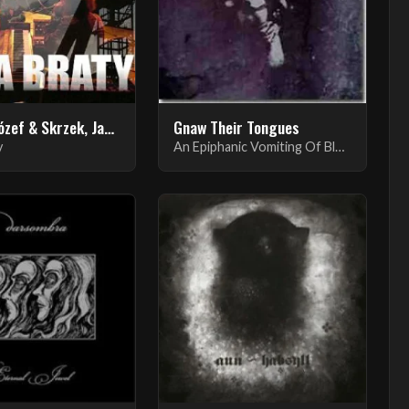
Skrzek, Józef & Skrzek, Jan KYKS
Gnaw Their Tongues
y
An Epiphanic Vomiting Of Blood