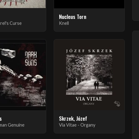
Nucleus Torn
rel's Curse
Knell
s
Skrzek, Józef
man Genuine
Via Vitae - Organy