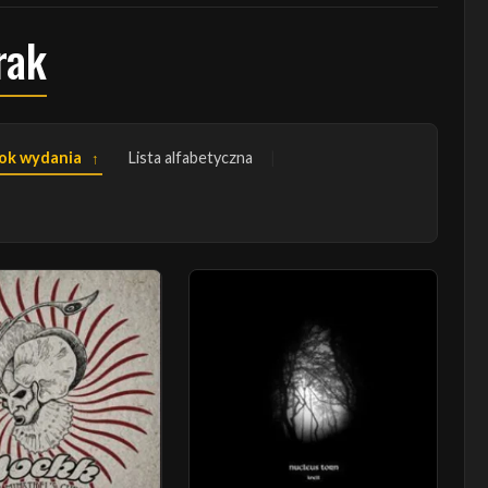
rak
ok wydania
Lista alfabetyczna