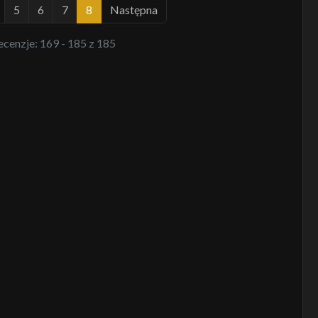
5
6
7
8
Następna
recenzje: 169 - 185 z 185