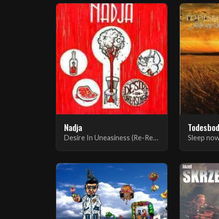
Nadja
Todesbo
Desire In Uneasiness (Re-Recorded, Remastered)
Sleep now