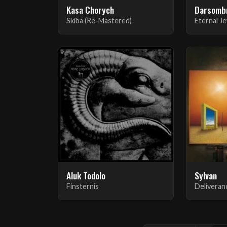
Kasa Chorych
Darsomb
Skiba (Re-Mastered)
Eternal J
Aluk Todolo
Sylvan
Finsternis
Deliveranc