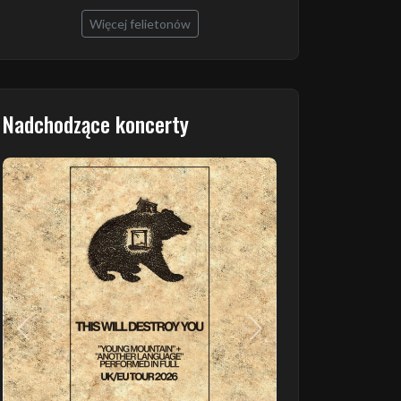
Więcej felietonów
Nadchodzące koncerty
Poprzedni
Następny