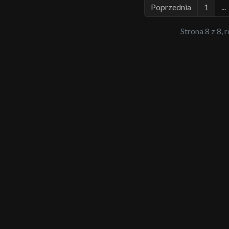
Poprzednia
1
...
Strona 8 z 8, 