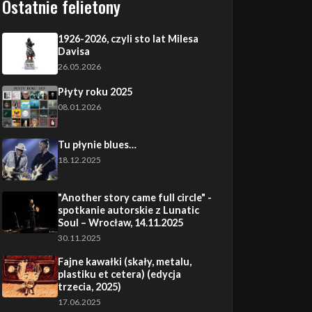
Ostatnie felietony
1926-2026, czyli sto lat Milesa
Davisa
26.05.2026
Płyty roku 2025
08.01.2026
Tu płynie blues…
18.12.2025
"Another story came full circle" -
spotkanie autorskie z Lunatic
Soul – Wrocław, 14.11.2025
30.11.2025
Fajne kawałki (skały, metalu,
plastiku et cetera) (edycja
trzecia, 2025)
17.06.2025