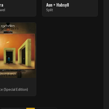
ra
Aun + Habsyll
ewel
Split
e (Special Edition)