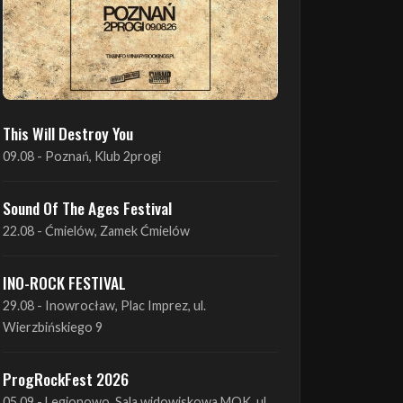
This Will Destroy You
09.08 - Poznań, Klub 2progi
Sound Of The Ages Festival
22.08 - Ćmielów, Zamek Ćmielów
INO-ROCK FESTIVAL
29.08 - Inowrocław, Plac Imprez, ul.
Wierzbińskiego 9
ProgRockFest 2026
05.09 - Legionowo, Sala widowiskowa MOK, ul.
Piłsudskiego 41