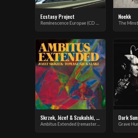
Ecstasy Project
Noekk
Reminescence Europae (CD + DVD DG)
The Minst
Skrzek, Józef & Szukalski, Tomasz
Dark Sun
Ambitus Extended (remastered + bonus)
Grave Hu