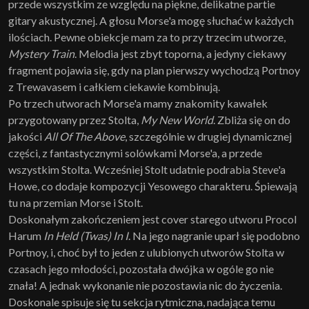
przede wszystkim ze względu na piękne, delikatne partie
gitary akustycznej. A głosu Morse'a mogę słuchać w każdych
ilościach. Pewne obiekcje mam za to przy trzecim utworze,
Mystery Train
. Melodia jest zbyt toporna, a jedyny ciekawy
fragment pojawia się, gdy na plan pierwszy wychodzą Portnoy
z Trewavasem i całkiem ciekawie kombinują.
Po trzech utworach Morse'a mamy znakomity kawałek
przygotowany przez Stolta,
My New World
. Zbliża się on do
jakości
All Of The Above
, szczególnie w drugiej dynamicznej
części, z fantastycznymi solówkami Morse'a, a przede
wszystkim Stolta. Wcześniej Stolt udatnie podrabia Steve'a
Howe, co dodaje kompozycji Yesowego charakteru. Śpiewają
tu na przemian Morse i Stolt.
Doskonałym zakończeniem jest cover starego utworu Procol
Harum
In Held (Twas) In I
. Na jego nagranie uparł się podobno
Portnoy, i, choć był to jeden z ulubionych utworów Stolta w
czasach jego młodości, pozostała dwójka w ogóle go nie
znała! A jednak wykonanie nie pozostawia nic do życzenia.
Doskonale spisuje się tu sekcja rytmiczna, nadająca temu