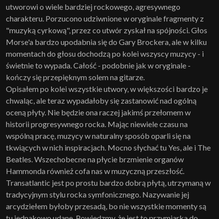
utworowi o wiele bardziej rockowego, agresywnego
charakteru. Porzucono udziwnione w oryginale fragmenty z
"muzyką cyrkową", przez co utwór zyskał na spójności. Głos
Morse'a bardzo upodabnia się do Gary Brockera, ale w kilku
momentach do głosu dochodzą po kolei wszyscy muzycy - i
świetnie to wypada. Całość - podobnie jak w oryginale -
kończy się przepięknym solem na gitarze.
Opisałem po kolei wszystkie utwory, w większości bardzo je
chwaląc, ale teraz wypadałoby się zastanowić nad ogólną
oceną płyty. Nie będzie ona raczej jakimś przełomem w
historii progresywnego rocka. Mając niewiele czasu na
wspólną pracę, muzycy w naturalny sposób oparli się na
tkwiących w nich inspiracjach. Mocno słychać tu Yes, ale i The
Beatles. Wszechobecne na płycie brzmienie organów
Hammonda również cofa nas w muzyczną przeszłość.
Transatlantic jest po prostu bardzo dobrą płytą, utrzymaną w
tradycyjnym stylu rocka symfonicznego. Nazywanie jej
arcydziełem byłoby przesadą, bo nie wszystkie momenty są
tu jednakowo udane. Powiedzmy, że jest to przymiarka do