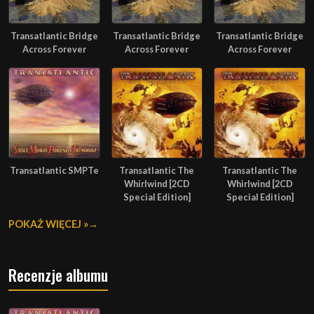
Transatlantic Bridge
Transatlantic Bridge
Transatlantic Bridge
Across Forever
Across Forever
Across Forever
Transatlantic SMPTe
Transatlantic The
Transatlantic The
Whirlwind [2CD
Whirlwind [2CD
Special Edition]
Special Edition]
POKAŻ WIĘCEJ »
Recenzje albumu