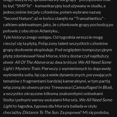
to być "SMPTe" - komunikacyjny kod używany w studiu, a
jednocześnie inicjały członków, potem wybrano nazwę
"Second Nature", aż w końcu stanęło na "Transatlanticu" -
całkiem adekwatnym, jako, że członkowie grupy pochodzą po
połowie z obu stron Atlantyku...
Tyle historycznego wstępu. Od tygodnia wreszcie mogę
cieszyć się ta płytą. Połączony talent wszystkich członków
grupy dosłownie eksploduje. Pod względem kompozycyjnym
płytę zdominował Neal Morse, który dostarczył najdłuższy
utwór
All Of The Above
oraz dwa krótsze
We All Need Some
Light
i
Mystery Train
. Pierwszy z wymienionych to doprawdy
wyśmienita suita, łącząca wiele dynamicznych, porywających
tematów z fragmentami bardziej kameralnymi, w tym partią
włączoną do utworu przez Trewavasa (
Camouflaged In Blue
),
a wszystko okraszone kilkoma znakomitymi solówkami
Stolta i pełnymi werwy wokalami Morse'a.
We All Need Some
Light
to łagodna, typowa dla Morse'a ballada w stylu
chociażby
Distance To The Sun
. Za popowa? Mi się podoba,