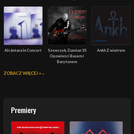
Alcántara In Concert
Szewczyk, Damian 10
Ankh Z wiatrem
Opowieści Basem i
Barytonem
ZOBACZ WIĘCEJ »
Premiery