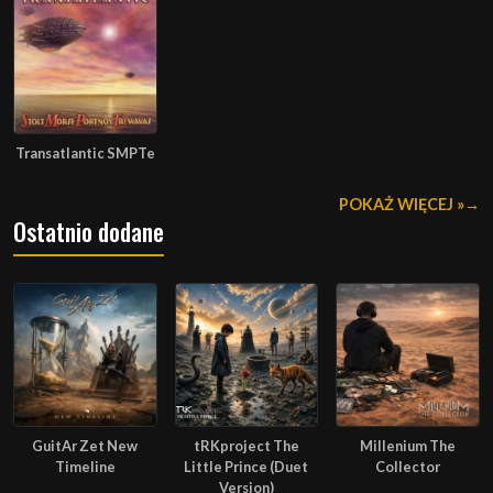
Transatlantic SMPTe
POKAŻ WIĘCEJ »
Ostatnio dodane
GuitAr Zet New
tRKproject The
Millenium The
Timeline
Little Prince (Duet
Collector
Version)