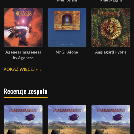
Memoriam
Ninety Eight
Ageness Imageness
Mr Gil Alone
Anglagard Hybris
by Ageness
POKAŻ WIĘCEJ »
Recenzje zespołu