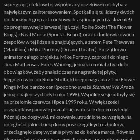
supergrup", efektów tej współpracy oczekiwałem chyba z
największym zainteresowaniem. Spotkali się tu liderzy dwóch
doskonałych grup art-rockowych, aspirujących (zasłużenie!)
do progresywnej pierwszej ligi, czyli Roine Stolt (The Flower
Kings) i Neal Morse (Spock's Beard), oraz członkowie dwóch
zespołów w tej lidze sie znajdujących, a zatem Pete Trewavas
(Marillion) i Mike Portnoy (Dream Theater). Początkowo
animator całego projektu, Mike Portnoy, zaprosił do niego
Jima Matheosa z Fates Warning, jednak ten miał zbyt dużo
obowiązków, żeby znaleźć czas na nagranie tej płyty.
Sięgnięto więc po Roine Stolta, którego nagrania z The Flower
Kings Mike bardzo ceni (podobno uważa
Stardust We Are
za
jedną z najlepszych płyt roku 1998). Wspólne sesje odbyły się
na przełomie czerwca i lipca 1999 roku. W większości
przypadków panowie poznali się osobiście dopiero wtedy!
Późniejsze dogrywki, miksowanie, utrudnione ze względu na
odległości, jakie dzielą domy poszczególnych członków,
przeciągnęło datę wydania płyty aż do końca marca. Również
długo ważyła się sprawa nazwy dla grupy - początkowo miał