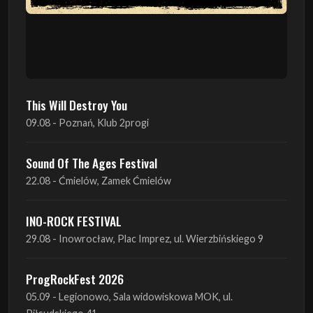
This Will Destroy You
09.08 - Poznań, Klub 2progi
Sound Of The Ages Festival
22.08 - Ćmielów, Zamek Ćmielów
INO-ROCK FESTIVAL
29.08 - Inowrocław, Plac Imprez, ul. Wierzbińskiego 9
ProgRockFest 2026
05.09 - Legionowo, Sala widowiskowa MOK, ul.
Piłsudskiego 41
Antimatter + Sleeping Pulse
09.09 - Poznań, 2Progi