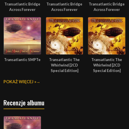
Transatlantic Bridge
Transatlantic Bridge
Transatlantic Bridge
Across Forever
Across Forever
Across Forever
Transatlantic SMPTe
Transatlantic The
Transatlantic The
Whirlwind [2CD
Whirlwind [2CD
Special Edition]
Special Edition]
POKAŻ WIĘCEJ »
Recenzje albumu