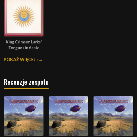
King Crimson Larks'
Tongues in Aspic
POKAŻ WIĘCEJ »
Recenzje zespołu