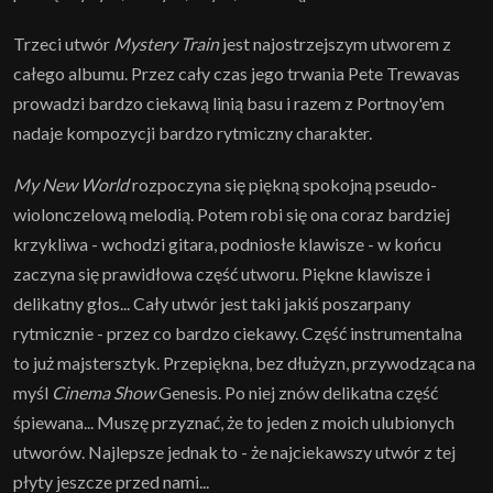
Trzeci utwór
Mystery Train
jest najostrzejszym utworem z
całego albumu. Przez cały czas jego trwania Pete Trewavas
prowadzi bardzo ciekawą linią basu i razem z Portnoy'em
nadaje kompozycji bardzo rytmiczny charakter.
My New World
rozpoczyna się piękną spokojną pseudo-
wiolonczelową melodią. Potem robi się ona coraz bardziej
krzykliwa - wchodzi gitara, podniosłe klawisze - w końcu
zaczyna się prawidłowa część utworu. Piękne klawisze i
delikatny głos... Cały utwór jest taki jakiś poszarpany
rytmicznie - przez co bardzo ciekawy. Część instrumentalna
to już majstersztyk. Przepiękna, bez dłużyzn, przywodząca na
myśl
Cinema Show
Genesis. Po niej znów delikatna część
śpiewana... Muszę przyznać, że to jeden z moich ulubionych
utworów. Najlepsze jednak to - że najciekawszy utwór z tej
płyty jeszcze przed nami...