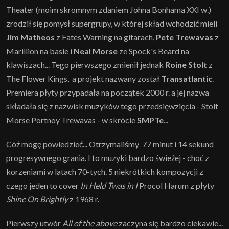
Theater (moim skromnym zdaniem Johna Bonhama XXI w.)
zrodził się pomysł supergrupy, w której skład wchodzić mieli
Jim Matheos
z Fates Warning na gitarach,
Pete Trewavas
z
Marillion na basie i
Neal Morse
ze Spock's Beard na
klawiszach... Tego pierwszego zmienił jednak
Roine Stolt
z
The Flower Kings, a projekt nazwany został
Transatlantic
.
Premiera płyty przypadała na początek 2000 r. a jej nazwa
składała się z nazwisk muzyków tego przedsięwzięcia - Stolt
Morse Portnoy Trewavas - w skrócie
SMPTe
...
Cóż mogę powiedzieć... Otrzymaliśmy 77 minut i 14 sekund
progresywnego grania. I to muzyki bardzo świeżej - choć z
korzeniami w latach 70-tych. 5 niekrótkich kompozycji z
czego jeden to cover
In Held Twas in I
Procol Harum z płyty
Shine On Brightly
z 1968 r.
Pierwszy utwór
All of the above
zaczyna się bardzo ciekawie...