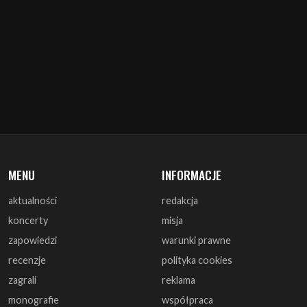
MENU
INFORMACJE
aktualności
redakcja
koncerty
misja
zapowiedzi
warunki prawne
recenzje
polityka cookies
zagrali
reklama
monografie
współpraca
artykuły
kontakt
wywiady