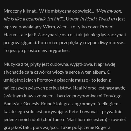
Mroczny klimat... W tle mistyczna opowieść...
"Well my son,
life is like a beanstalk, isn't it?"...
Utwór
In Held ('Twas) In I
jest
wprost powalający. Wiem, wiem - to tylko cover Procol
Harum - ale jaki! Zaczyna się ostro - tak jak niegdyś zaczynali
progowi giganci. Potem ten przepiękny, rozpaczliwy motyw...
To jest po prostu niewiarygodne...
Muzyka z tej płyty jest cudowna, wyjątkowa. Naprawdę
słychać że cała czwórka włożyła serce w ten album. O
umiejętnościach Portnoy'a pisać nie muszę - to jeden z
najlepszych żyjących perkusistów. Neal Morse jest naprawdę
świetnym klawiszowcem - bardzo przypomina mi Tony'ego
Banks'a z Genesis. Roine Stolt gra z ogromnym feelingiem -
każde jego solo jest porywające. Pete Trewavas - prywatnie
jeden z moich idoli (choć fanem Marillion nie jestem) - również
gra jakoś tak... porywająco... Takie połączenie Roger'a