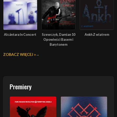
Alcántara In Concert
Szewczyk, Damian 10
Ankh Z wiatrem
Opowieści Basem i
Barytonem
ZOBACZ WIĘCEJ »
Premiery