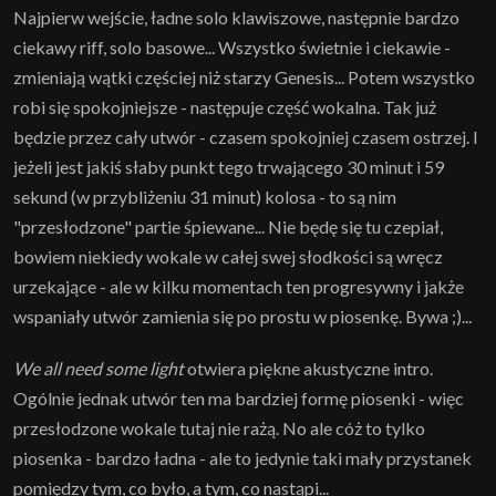
Najpierw wejście, ładne solo klawiszowe, następnie bardzo
ciekawy riff, solo basowe... Wszystko świetnie i ciekawie -
zmieniają wątki częściej niż starzy Genesis... Potem wszystko
robi się spokojniejsze - następuje część wokalna. Tak już
będzie przez cały utwór - czasem spokojniej czasem ostrzej. I
jeżeli jest jakiś słaby punkt tego trwającego 30 minut i 59
sekund (w przybliżeniu 31 minut) kolosa - to są nim
"przesłodzone" partie śpiewane... Nie będę się tu czepiał,
bowiem niekiedy wokale w całej swej słodkości są wręcz
urzekające - ale w kilku momentach ten progresywny i jakże
wspaniały utwór zamienia się po prostu w piosenkę. Bywa ;)...
We all need some light
otwiera piękne akustyczne intro.
Ogólnie jednak utwór ten ma bardziej formę piosenki - więc
przesłodzone wokale tutaj nie rażą. No ale cóż to tylko
piosenka - bardzo ładna - ale to jedynie taki mały przystanek
pomiędzy tym, co było, a tym, co nastąpi...