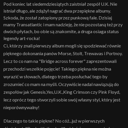
Pod koniec lat siedemdziesiątych zaistniał zespół U.K. Nie
istniał długo, ale zdążył nagrać dwa przepiękne albumy.
Szkoda, że został zatopiony przez punkową fale. Dzisiaj
mamy Transatlantic i mam nadzieję, że nie pozostaną też przy
dwóch płytach, bo obie są znakomite, a druga osiaga status
legendy art-rocka!
Ci, którzy znali pierwszy album mogli się spodziewać równie
pięknego dokonania panów Morse, Stolt, Trewavas i Portnoy.
Lecz to co nam na "Bridge across forever" zaprezentowali
przechodzi wszelkie pojęcie! Takiego piękna nie można
wyrazić w słowach, dlatego trzeba posłuchać tego by
zrozumieć co mam na myśli. Oczywiście nadal nawiązują do
zespołów jak Genesis,Yes,U.K.,King Crimson czy Pink Floyd,
lecz oprócz tego stworzyli sobie swój własny styl, który jest
nieporównywalny!
Dlaczego to takie piękne? No cóż...już w pierwszych