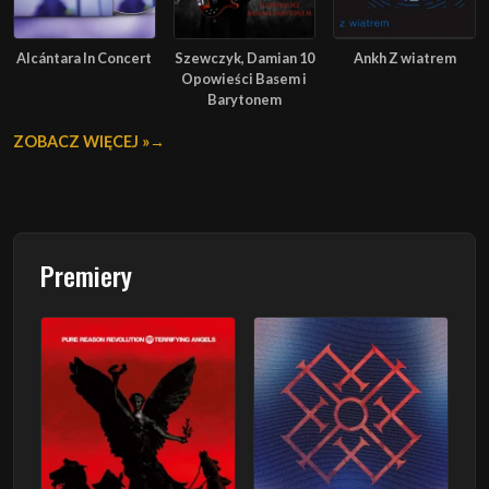
Alcántara In Concert
Szewczyk, Damian 10
Ankh Z wiatrem
Opowieści Basem i
Barytonem
ZOBACZ WIĘCEJ »
Premiery