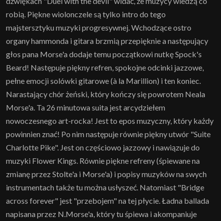
dźwiękach "Duel with the devil" widać, że muzycy wiedzą co
robią. Piękne wiolonczele są tylko intro do tego
majstersztyku muzyki progresywnej. Wchodzące ostro
organy hammonda i gitara brzmią przepięknie a następujący
głos pana Morse'a dodaje temu początkowi nutkę Spock's
Beard! Następuje piękny refren, spokojne odcinki jazzowe,
pełne emocji solówki gitarowe (à la Marillion) i ten koniec.
Narastający chór żeński, który kończy się powrotem Neala
Morse'a. Ta 26 minutowa suita jest arcydziełem
nowoczesnego art-rocka! Jest to epos muzyczny, który każdy
powinnien znać! Po nim następuje równie piękny utwór "Suite
Charlotte Pike". Jest on częściowo jazzowy i nawiązuje do
muzyki Flower Kings. Równie piękne refreny (śpiewane na
zmianę przez Stolte'a i Morse'a) i popisy muzyków na swych
instrumentach także tu można usłyszeć. Natomiast "Bridge
across forever" jest "przebojem" na tej płycie. Ładna ballada
napisana przez N.Morse'a, który tu śpiewa i akompaniuje