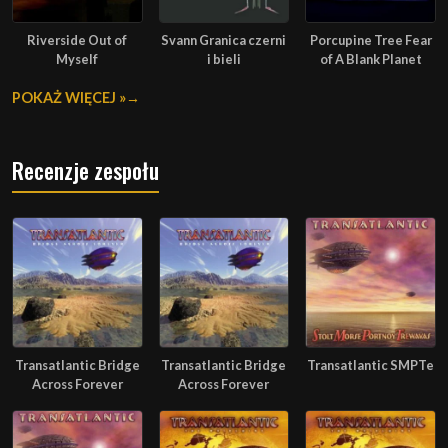
Riverside Out of
Svann Granica czerni
Porcupine Tree Fear
Myself
i bieli
of A Blank Planet
POKAŻ WIĘCEJ »
Recenzje zespołu
Transatlantic Bridge
Transatlantic Bridge
Transatlantic SMPTe
Across Forever
Across Forever