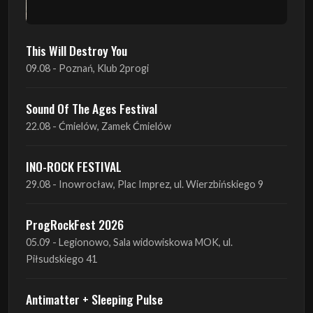
09.08 - Poznań, Klub 2progi
Sound Of The Ages Festival
22.08 - Ćmielów, Zamek Ćmielów
INO-ROCK FESTIVAL
29.08 - Inowrocław, Plac Imprez, ul. Wierzbińskiego 9
ProgRockFest 2026
05.09 - Legionowo, Sala widowiskowa MOK, ul.
Piłsudskiego 41
Antimatter + Sleeping Pulse
09.09 - Poznań, 2Progi
Amelia Tokarska - Celtic Tales Quartet
10.09 - Rybnik, Teatr Ziemi Rybnickiej