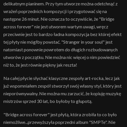
delikatnym pianinem. Przy tym utworze można odetchnąć z
wrażeń poprzednich kompozycji i przygotować się na
następne 26 minut. Nie oznacza to oczywiście, że "Bridge
across forever" nie jest utworem wartym uwagi, wręcz
przeciwnie jest to bardzo ładna kompozycja bez której efekt
tej płyty nie mógłby powstać. "Stranger in your soul" jest
natomiast ponownie powrotem do długich rozbudowanych
utworów z początku. Nie można nic więcej o nim powiedzieć
niż to, że jest równie piękny jak reszta!
Na całej płycie słychać klasyczne zespoły art-rocka, lecz jak
już wspomniałem zespół stworzył swój własny styl, który jest
nieporównywalny. Nie można mu zarzucić, że kopiuję muzykę
mistrzów sprzed 30 lat, bo byłoby to głupotą.
"Bridge across forever" jest płytą, która zrobiła to co było
niemożliwe...przewyższyła poprzedni album "SMPTe". Nie