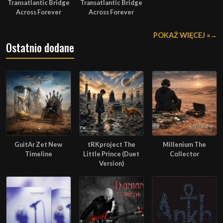
Transatlantic Bridge
Transatlantic Bridge
Across Forever
Across Forever
POKAŻ WIĘCEJ »
Ostatnio dodane
GuitAr Zet New
tRKproject The
Millenium The
Timeline
Little Prince (Duet
Collector
Version)