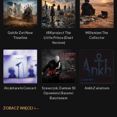
GuitAr Zet New
tRKproject The
Millenium The
Timeline
Little Prince (Duet
Collector
Version)
Alcántara In Concert
Szewczyk, Damian 10
Ankh Z wiatrem
Opowieści Basem i
Barytonem
ZOBACZ WIĘCEJ »