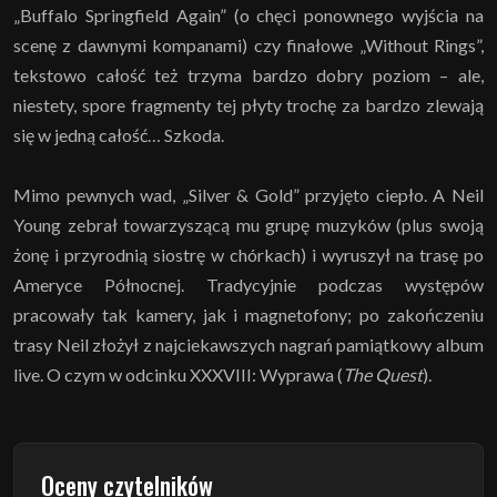
„Buffalo Springfield Again” (o chęci ponownego wyjścia na
scenę z dawnymi kompanami) czy finałowe „Without Rings”,
tekstowo całość też trzyma bardzo dobry poziom – ale,
niestety, spore fragmenty tej płyty trochę za bardzo zlewają
się w jedną całość… Szkoda.
Mimo pewnych wad, „Silver & Gold” przyjęto ciepło. A Neil
Young zebrał towarzyszącą mu grupę muzyków (plus swoją
żonę i przyrodnią siostrę w chórkach) i wyruszył na trasę po
Ameryce Północnej. Tradycyjnie podczas występów
pracowały tak kamery, jak i magnetofony; po zakończeniu
trasy Neil złożył z najciekawszych nagrań pamiątkowy album
live. O czym w odcinku XXXVIII: Wyprawa (
The Quest
).
Oceny czytelników