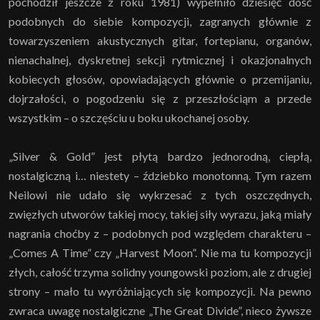
pochodził jeszcze z roku 1981) wypełniło dziesięć dość
podobnych do siebie kompozycji, zagranych głównie z
towarzyszeniem akustycznych gitar, fortepianu, organów,
nienachalnej, dyskretnej sekcji rytmicznej i okazjonalnych
kobiecych głosów, opowiadających głównie o przemijaniu,
dojrzałości, o pogodzeniu się z przeszłościąm a przede
wszystkim – o szczęściu u boku ukochanej osoby.
„Silver & Gold” jest płytą bardzo jednorodną, ciepłą,
nostalgiczną i… niestety – ździebko monotonną. Tym razem
Neilowi nie udało się wykrzesać z tych oszczędnych,
zwięzłych utworów takiej mocy, takiej siły wyrazu, jaką miały
nagrania choćby z – podobnych pod względem charakteru –
„Comes A Time” czy „Harvest Moon”. Nie ma tu kompozycji
złych, całość trzyma solidny youngowski poziom, ale z drugiej
strony – mało tu wyróżniających się kompozycji. Na pewno
zwraca uwagę nostalgiczne „The Great Divide”, nieco żywsze