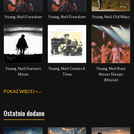
Young, Neil Freedom
Young, Neil Freedom
Young, Neil Old Ways
Young, Neil Harvest
Young, Neil Comes A
Young, Neil Rust
Moon
Time
Never Sleeps
(Movie)
POKAŻ WIĘCEJ »
Ostatnio dodane