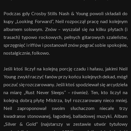
Podczas gdy Crosby Stills Nash & Young powoli składali do
kupy „Looking Forward”, Neil rozpoczął pracę nad kolejnym
albumem solowym. Znów – wyszalał się na kilku płytach (i
trasach) typowo rockowych, pełnych gitarowych szaleństw,
sprzęgnięć i riffów i postanowił znów pograć sobie spokojnie,
nostalgicznie, folkowo.
Jeśli ktoś liczył na kolejną porcję czadu i hałasu, jakimi Neil
Young zwykł raczyć fanów przy końcu kolejnych dekad, mógł
poczuć się rozczarowany. Jeśli ktoś spodziewał się arcydzieła
na miarę „Rust Never Sleeps” – również. Ten, kto liczył na
kolejną dobrą płytę Mistrza, był rozczarowany nieco mniej.
Neil zaproponował swoim słuchaczom niecałe trzy
kwadranse stonowanej, łagodnej, balladowej muzyki. Album
„Silver & Gold” (najstarszy w zestawie utwór tytułowy