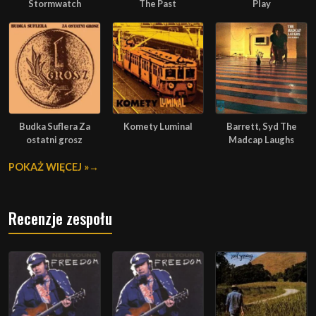
Stormwatch
The Past
Play
Budka Suflera Za
Komety Luminal
Barrett, Syd The
ostatni grosz
Madcap Laughs
POKAŻ WIĘCEJ »
Recenzje zespołu