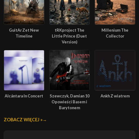
GuitAr Zet New
tRKproject The
Millenium The
Timeline
Little Prince (Duet
Collector
Version)
Alcántara In Concert
Szewczyk, Damian 10
Ankh Z wiatrem
Opowieści Basem i
Barytonem
ZOBACZ WIĘCEJ »