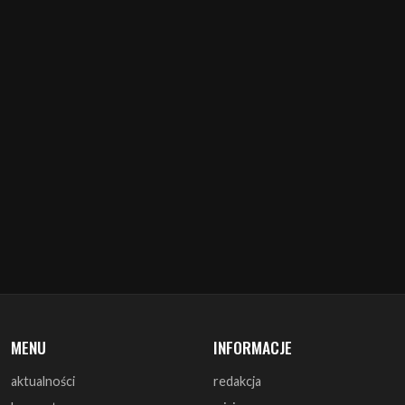
MENU
INFORMACJE
aktualności
redakcja
koncerty
misja
zapowiedzi
warunki prawne
recenzje
polityka cookies
zagrali
reklama