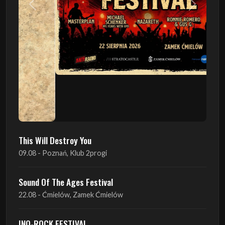
This Will Destroy You
09.08 - Poznań, Klub 2progi
Sound Of The Ages Festival
22.08 - Ćmielów, Zamek Ćmielów
INO-ROCK FESTIVAL
29.08 - Inowrocław, Plac Imprez, ul. Wierzbińskiego 9
ProgRockFest 2026