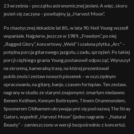
23 września – początku astronomicznej jesieni. A więc, skoro
jesień się zaczyna – powitajmy ją „Harvest Moon”.
Po chaotycznej dekadzie lat 80., w lata 90. Neil Young wszedł
wspaniale. Najpierw, jeszcze w 1989, „Freedom”, po niej
„Ragged Glory”, koncertowy „Weld” i szalona płytka „Arc” –
potężna porcja gitarowego jazgotu, czadu, sprzężeń. Po takiej
porcji ciężkiego grania Young postanowił odpocząć. Wyruszył
na skromną, kameralną trasę, na której prezentował
publiczności zestaw nowych piosenek – w oszczędnym
opracowaniu, na gitarę, banjo, czasem fortepian. Ten zestaw,
nagrany w studio ze starymi znajomymi: zmarłym niedawno
Benem Keithem, Kennym Buttreyem, Timem Drummondem,
Spoonerem Oldhamem ukrywającymi się pod nazwą The Stray
Gators, wypełnił „Harvest Moon” (jedno nagranie – „Natural
Beauty” – zamieszczono w wersji bezpośrednio z koncertu).