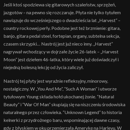
Jeśli ktoś spodziewa się gitarowych szaleństw, sprzężeń,
jazgotów – na pewno się rozczaruje. Płyta nie tylko tytułem
nawiązuje do wcześniejszego o dwadzieścia lat „Harvest” –
country rockowej perły. Podobne jest też brzmienie: gitara,
banjo, gitara pedal steel, fortepian, organy, subtelna sekcja,
czasem skrzypki… Nastrój jest już nieco inny. „Harvest”
nagrywał wchodzący w dojrzałe życie 26-latek – „Harvest
Moon” jest dziełem 46-latka, który wiele już doświadczył i
niejedną bolesną lekcję od życia zaliczył.
Nastrój tej płyty jest wyraźnie refleksyjny, minorowy,
nostalgiczny. W „You And Me”, “Such A Woman” i utworze
tytułowym Young składa hołd ukochanej żonie. “Natural
Beauty” i “War Of Man” skupiają się na niszczeniu środowiska
naturalnego przez człowieka. “Unknown Legend” to historia
kelnerki z przydrożnego baru, wspominającej dawne czasy,
gdy z błyskiem w oku przemierzała Amerykę na Harleyu. W