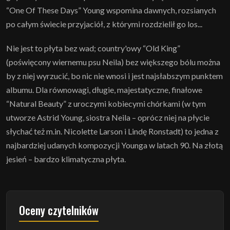
“One Of These Days” Young wspomina dawnych, rozsianych
po całym świecie przyjaciół, z którymi rozdzielił go los...
Nie jest to płyta bez wad; country'owy “Old King”
(poświęcony wiernemu psu Neila) bez większego bólu można
by z niej wyrzucić, bo nic nie wnosi i jest najsłabszym punktem
albumu. Dla równowagi, długie, majestatyczne, finałowe
“Natural Beauty” z uroczymi kobiecymi chórkami (w tym
utworze Astrid Young, siostra Neila – oprócz niej na płycie
słychać też m.in. Nicolette Larson i Lindę Ronstadt) to jedna z
najbardziej udanych kompozycji Younga w latach 90. Na złotą
jesień – bardzo klimatyczna płyta.
Oceny czytelników