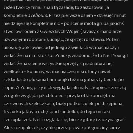
Jeżeli twórcy filmu znali tą zasadę, to zastosowali ja
kompletnie
a rebours
. Przez pierwsze osiem – dziesięć minut
nie dzieje się kompletnie nic – po scenie miota grupa jakichś
stworów rodem z Gwiezdnych Wojen (Javasy, ci handlarze
używanymi robotami), udając, że sprzęt rozstawia. Potem
unosi się pokrowiec od jednego z wielkich wzmacniaczy i
widać, że na nim ktoś śpi. Znaczy, wiadomo, że to Neil Young. I
widać, że na scenie wszystkie sprzęty są nadnaturalnej
wielkości – kolumny, wzmacniacze, mikrofony, nawet
szklanka do płukania harmonijki też ma gabaryty beczki po
ropie. A Young przy nich wygląda jak mały chłopiec – zresztą
w ogóle wygląda jak chłopiec – przykrótkie porcięta na
czerwonych szeleczkach, biały podkoszulek, postrzępiona
fryzurka jakby trochę spod rondelka, do tego on taki
szczuplaczek. Neil rozgląda się, bierze gitarę i zaczyna grać.
Ale szczupalczek, czy nie, przez prawie pół godziny sam z