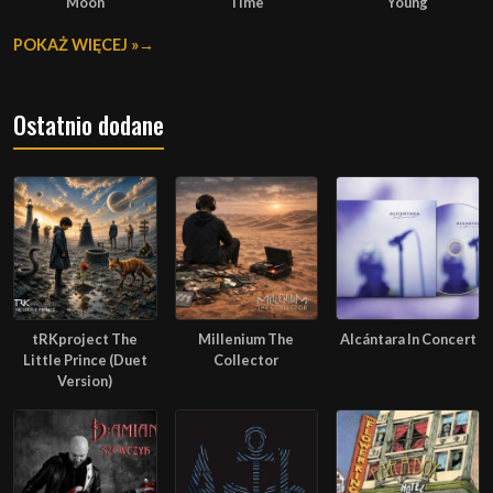
Moon
Time
Young
POKAŻ WIĘCEJ »
Ostatnio dodane
tRKproject The
Millenium The
Alcántara In Concert
Little Prince (Duet
Collector
Version)