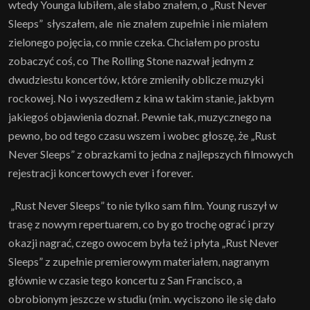
wtedy Younga lubiłem, ale słabo znałem, o „Rust Never
Sleeps” słyszałem, ale nie znałem zupełnie i nie miałem
zielonego pojęcia, co mnie czeka. Chciałem po prostu
zobaczyć coś, co The Rolling Stone nazwał jednym z
dwudziestu koncertów, które zmieniły oblicze muzyki
rockowej. No i wyszedłem z kina w takim stanie, jakbym
jakiegoś objawienia doznał. Pewnie tak, muzycznego na
pewno, bo od tego czasu wszem i wobec głoszę, że „Rust
Never Sleeps” z obrazkami to jedna z najlepszych filmowych
rejestracji koncertowych ever i forever.
„Rust Never Sleeps” to nie tylko sam film. Young ruszył w
trasę z nowym repertuarem, co by go trochę ograć i przy
okazji nagrać, czego owocem była też i płyta „Rust Never
Sleeps” z zupełnie premierowym materiałem, nagranym
głównie w czasie tego koncertu z San Francisco, a
obrobionym jeszcze w studiu (min. wyciszono ile się dało