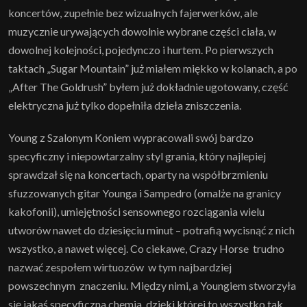
koncertów, zupełnie bez wizualnych fajerwerków, ale
muzycznie urywających dowolnie wybrane części ciała, w
dowolnej kolejności, pojedynczo i hurtem. Po pierwszych
taktach „Sugar Mountain” już miałem miękko w kolanach, a po
„After The Goldrush” byłem już dokładnie ugotowany, część
elektryczna już tylko dopełniła dzieła zniszczenia.
Young z Szalonym Koniem wypracowali swój bardzo
specyficzny i niepowtarzalny styl grania, który najlepiej
sprawdzał się na koncertach, oparty na współbrzmieniu
sfuzzowanych gitar Younga i Sampedro (omalże na granicy
kakofonii), umiejętności sensownego rozciągania wielu
utworów nawet do dziesięciu minut – potrafią wycisnąć z nich
wszystko, a nawet więcej. Co ciekawe, Crazy Horse trudno
nazwać zespołem wirtuozów w tym najbardziej
powszechnym znaczeniu. Między nimi, a Youngiem stworzyła
się jakaś specyficzna chemia, dzięki której to wszystko tak