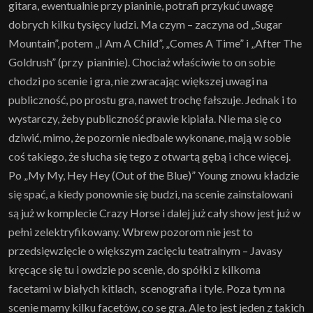
gitara, ewentualnie przy pianinie, potrafi przykuć uwagę
dobrych kilku tysięcy ludzi. Ma czym – zaczyna od „Sugar
Mountain”, potem „I Am A Child”, „Comes A Time” i „After The
Goldrush” (przy pianinie). Chociaż właściwie to on sobie
chodzi po scenie i gra, nie zwracając większej uwagi na
publiczność, po prostu gra, nawet trochę fałszuje. Jednak i to
wystarczy, żeby publiczność prawie kipiała. Nie ma się co
dziwić, mimo, że pozornie niedbale wykonane, mają w sobie
coś takiego, że słucha się tego z otwartą gębą i chce więcej.
Po „My My, Hey Hey (Out of the Blue)” Young znowu kładzie
się spać, a kiedy ponownie się budzi, na scenie zainstalowani
są już w komplecie Crazy Horse i dalej już cały show jest już w
pełni zelektryfikowany. Wbrew pozorom nie jest to
przedsięwzięcie o większym zacięciu teatralnym – Javasy
kręcące się tu i owdzie po scenie, do spółki z kilkoma
facetami w białych kitlach, scenografia i tyle. Poza tym na
scenie mamy kilku facetów, co se gra. Ale to jest jeden z takich