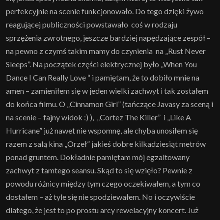
perfekcyjnie na scenie funkcjonowało. Do tego dzięki żywo
reagującej publiczności powstawało coś w rodzaju
sprzężenia zwrotnego, jeszcze bardziej napędzające zespół –
na pewno z czymś takim mamy do czynienia na „Rust Never
Sleeps”. Na początek części elektrycznej było „When You
Dance I Can Really Love “ i pamiętam, że to dobiło mnie na
amen – zamieniłem się w jeden wielki zachwyt i tak zostałem
do końca filmu. O „Cinnamon Girl” (tańczące Javasy za sceną i
na scenie – fajny widok :) ), „Cortez The Killer” i „Like A
Hurricane” już nawet nie wspomnę, ale chyba unosiłem się
razem z salą kina „Orzeł” jakieś dobre kilkadziesiąt metrów
ponad gruntem. Dokładnie pamiętam mój egzaltowany
zachwyt z tamtego seansu. Skąd to się wzięło? Pewnie z
powodu różnicy między tym czego oczekiwałem, a tym co
dostałem – aż tyle się nie spodziewałem. No i oczywiście
dlatego, że jest to po prostu arcy rewelacyjny koncert. Już