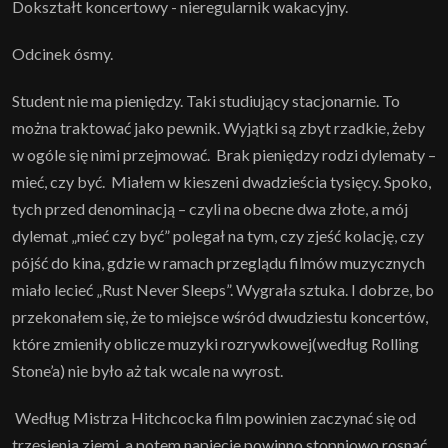
Dokształt koncertowy - nieregularnik wakacyjny.
Odcinek ósmy.
Student nie ma pieniędzy. Taki studiujący stacjonarnie. To
można traktować jako pewnik. Wyjątki są zbyt rzadkie, żeby
w ogóle się nimi przejmować. Brak pieniędzy rodzi dylematy –
mieć, czy być. Miałem w kieszeni dwadzieścia tysięcy. Spoko,
tych przed denominacją – czyli na obecne dwa złote, a mój
dylemat „mieć czy być” polegał na tym, czy zjeść kolację, czy
pójść do kina, gdzie w ramach przeglądu filmów muzycznych
miało lecieć „Rust Never Sleeps”. Wygrała sztuka. I dobrze, bo
przekonałem się, że to miejsce wśród dwudziestu koncertów,
które zmieniły oblicze muzyki rozrywkowej(według Rolling
Stone’a) nie było aż tak wcale na wyrost.
Według Mistrza Hitchcocka film powinien zaczynać się od
trzęsienia ziemi, a potem napięcie powinno stopniowo rosnąć.