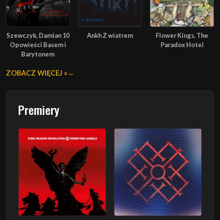
Szewczyk, Damian 10
Ankh Z wiatrem
Flower Kings, The
Opowieści Basem i
Paradox Hotel
Barytonem
ZOBACZ WIĘCEJ »
Premiery