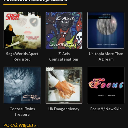
Saga Worlds Apart
Z-Axis
Unitopia More Than
Revisited
Contcatenations
A Dream
Cocteau Twins
UK Danger Money
Focus 9 / New Skin
Treasure
POKAŻ WIĘCEJ »