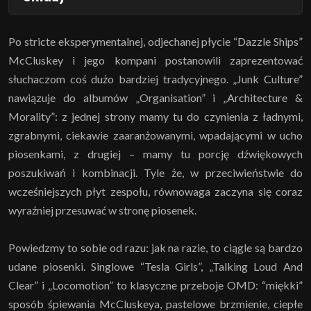
Po stricte eksperymentalnej, odjechanej płycie “Dazzle Ships”
McCluskey i jego kompani postanowili zaprezentować
słuchaczom coś dużo bardziej tradycyjnego. „Junk Culture”
nawiązuje do albumów „Organisation” i „Architecture &
Morality”: z jednej strony mamy tu do czynienia z ładnymi,
zgrabnymi, ciekawie zaaranżowanymi, wpadającymi w ucho
piosenkami, z drugiej – mamy tu porcję dźwiękowych
poszukiwań i kombinacji. Tyle że, w przeciwieństwie do
wcześniejszych płyt zespołu, równowaga zaczyna się coraz
wyraźniej przesuwać w stronę piosenek.
Powiedzmy to sobie od razu: jak na razie, to ciągle są bardzo
udane piosenki. Singlowe “Tesla Girls”, „Talking Loud And
Clear” i „Locomotion” to klasyczne przeboje OMD: “miękki”
sposób śpiewania McCluskeya, pastelowe brzmienie, ciepłe