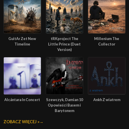
GuitAr Zet New
tRKproject The
Millenium The
Timeline
Little Prince (Duet
Collector
Version)
Alcántara In Concert
Szewczyk, Damian 10
Ankh Z wiatrem
Opowieści Basem i
Barytonem
ZOBACZ WIĘCEJ »