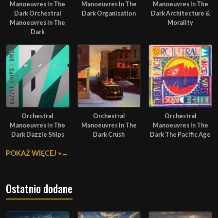
Manoeuvres In The
Manoeuvres In The
Manoeuvres In The
Dark Orchestral
Dark Organisation
Dark Architecture &
Manoeuvres In The
Morality
Dark
Orchestral
Orchestral
Orchestral
Manoeuvres In The
Manoeuvres In The
Manoeuvres In The
Dark Dazzle Ships
Dark Crush
Dark The Pacific Age
POKAŻ WIĘCEJ »
Ostatnio dodane