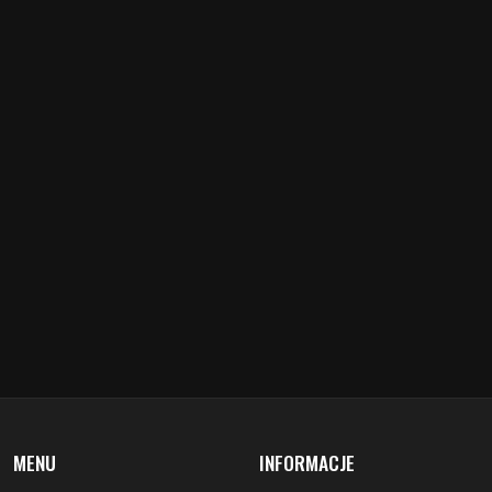
MENU
INFORMACJE
aktualności
redakcja
koncerty
misja
zapowiedzi
warunki prawne