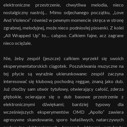
elektroniczne przestrzenie, chwytliwa melodia, nieco
nostalgiczny nastrój… Mimo odjechanego początku, „Love
And Violence” również w pewnym momencie skręca w stronę
zgrabnej, melodyjnej, może nieco podniosłej piosenki. Z kolei
„All Wrapped Up” to… calypso. Całkiem fajne, acz zagrane
nieco ociężale.
Nie, żeby zespół (jeszcze) całkiem wyrzekł się swoich
eksperymentatorskich ciągotek. Poszukiwania muzyczne na
tej płycie są wyraźnie ukierunkowane: zespół zaczyna
interesować się klubową pochodną reggae, znaną jako dub.
Już choćby sam utwór tytułowy, otwierający całość, zderza
głębokie, ocierające się o dub basowe przestrzenie z
elektronicznymi dźwiękami; bardziej typowy dla
wcześniejszych eksperymentów OMD „Apollo” zawiera
agresywne skandowanie, sporo hałaśliwych, natarczywych