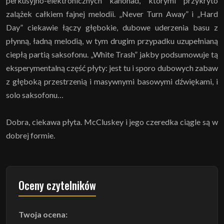
perkusyjno-elektronicznych kanonad, którymi przykryto
zalążek całkiem fajnej melodii. „Never Turn Away” i „Hard
Day” ciekawie łączy głębokie, dubowe uderzenia basu z
płynną, ładną melodią, w tym drugim przypadku uzupełnianą
ciepłą partią saksofonu. „White Trash” jakby podsumowuje tą
eksperymentalną część płyty: jest tu i sporo dubowych zabaw
z głęboką przestrzenią i masywnymi basowymi dźwiękami, i
solo saksofonu…
Dobra, ciekawa płyta. McCluskey i jego czeredka ciągle są w
dobrej formie.
Oceny czytelników
Twoja ocena: