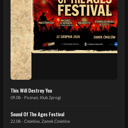
Poprzedni
Następn
This Will Destroy You
09.08 - Poznań, Klub 2progi
Sound Of The Ages Festival
22.08 - Ćmielów, Zamek Ćmielów
INO-ROCK FESTIVAL
29.08 - Inowrocław, Plac Imprez, ul. Wierzbińskiego 9