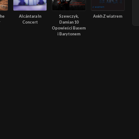
The
Alcántara In
Szewczyk,
Ankh Z wiatrem
r
Concert
Damian 10
Opowieści Basem
i Barytonem