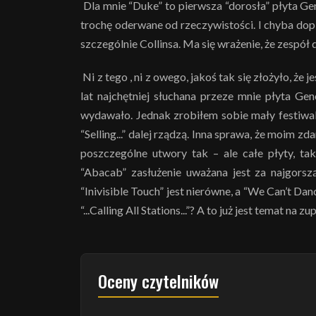
Dla mnie “Duke” to pierwsza “dorosła” płyta Gen
trochę oderwane od rzeczywistości. I chyba dopi
szczególnie Collinsa. Ma się wrażenie, że zespół 
Ni z tego , ni z owego, jakoś tak się złożyło, że j
lat najchętniej słuchana przeze mnie płyta Gen
wydawało. Jednak zrobiłem sobie mały festiwal i
“Selling...” dalej rządzą. Inna sprawa, że moim z
poszczególne utwory tak – ale całe płyty, tak
“Abacab” zasłużenie uważana jest za najgorsz
“Inivisible Touch” jest nierówne, a “We Can’t Da
“...Calling All Stations...”? A to już jest temat na z
Oceny czytelników