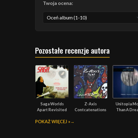
Twoja ocena:
Pozostałe recenzje autora
Saga Worlds
Z-Axis
Unitopia M
Apart Revisited
Contcatenations
Than A Dre
POKAŻ WIĘCEJ »