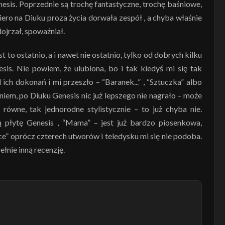
esis. Poprzednie są trochę fantastyczne, trochę baśniowe,
ero na Diuku proza życia dorwała zespół , a chyba właśnie
dojrzał, spoważniał.
est to ostatnio, a i nawet nie ostatnio, tylko od dobrych kilku
esis. Nie powiem, że ulubiona, bo i tak kiedyś mi się tak
ch dokonań i mi przeszło – “Baranek...” , “Sztuczka” albo
daniem, po Diuku Genesis nic już lepszego nie nagrało – może
 równe, tak jednorodne stylistycznie – to już chyba nie.
ą płytę Genesis , “Mama” – jest już bardzo piosenkowa,
nce” oprócz czterech utworów i teledysku mi się nie podoba.
upełnie inną recenzję.