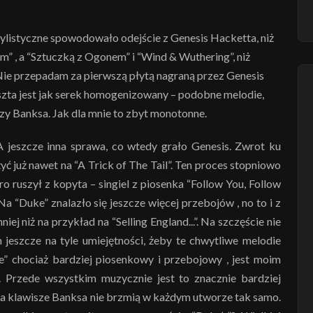
tylistyczne spowodowało odejście z Genesis Hacketta, niż
m” , a “Sztuczką z Ogonem” i “Wind & Wuthering”, niż
Nie przepadam za pierwszą płytą nagraną przez Genesis
reszta jest jak serek homogenizowany – podobne melodie,
zy Banksa. Jak dla mnie to zbyt monotonne.
A jeszcze inna sprawa, co wtedy grało Genesis. Zwrot ku
 już nawet na “A Trick of The Tail”. Ten proces stopniowo
ro ruszył z kopyta – singiel z piosenka “Follow You, Follow
a “Duke” znalazło się jeszcze więcej przebojów , no to i z
iej niż na przykład na “Selling England...”. Na szczęście nie
 jeszcze na tyle umiejętności, żeby te chwytliwe melodie
 chociaż bardziej piosenkowy i przebojowy , jest moim
 Przede wszystkim muzycznie jest to znacznie bardziej
, a klawisze Banksa nie brzmią w każdym utworze tak samo.