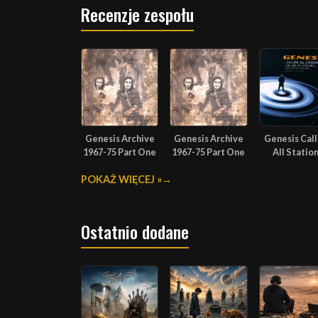
Recenzje zespołu
Genesis Archive
Genesis Archive
Genesis Call
1967-75 Part One
1967-75 Part One
All Statio
POKAŻ WIĘCEJ »
Ostatnio dodane