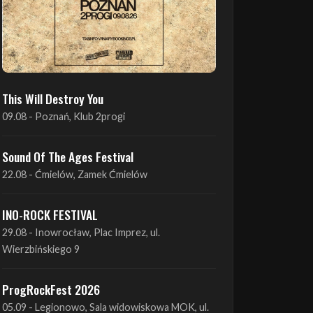
This Will Destroy You
09.08 - Poznań, Klub 2progi
Sound Of The Ages Festival
22.08 - Ćmielów, Zamek Ćmielów
INO-ROCK FESTIVAL
29.08 - Inowrocław, Plac Imprez, ul.
Wierzbińskiego 9
ProgRockFest 2026
05.09 - Legionowo, Sala widowiskowa MOK, ul.
Piłsudskiego 41
Antimatter + Sleeping Pulse