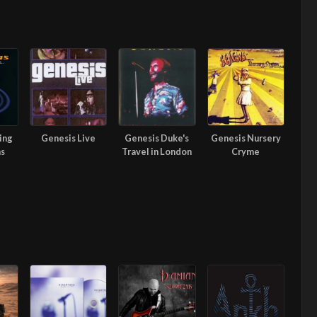
ing
Genesis Live
Genesis Duke's
Genesis Nursery
ns
Travel in London
Cryme