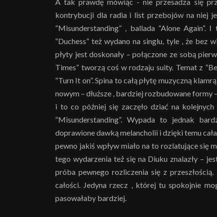
A tak prawdę mówiąc - nie przesadza się prz
kontrybucji dla radia i list przebojów na niej 
“Misunderstanding” , ballada “Alone Again”. I
“Duchess” też wydano na singlu, tyle , że bez w
płyty jest doskonały – połączone ze sobą pier
Times” tworzą coś w rodzaju suity. Temat z “Be
“Turn It on”. Spina to całą płytę muzyczną klamrą
nowym – dłuższe , bardziej rozbudowane formy – 
i to co później się zaczęło dziać na kolejnych
“Misunderstanding”. Wypada to jednak bardz
doprawione dawką melancholii i dzięki temu cała
pewno jakiś wpływ miało na to rozlatujące się m
tego wydarzenia też się na Diuku znalazły – jes
próba pewnego rozliczenia się z przeszłością
całości. Jedyna rzecz , której tu spokojnie 
pasowałaby bardziej.