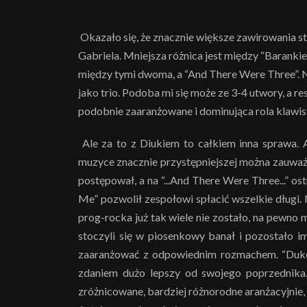
Okazało się, że znacznie większe zawirowania s
Gabriela. Mniejsza różnica jest między “Barankie
między tymi dwoma, a “And There Were Three”. 
jako trio. Podoba mi się może ze 3-4 utwory, a 
podobnie zaaranżowane i dominująca rola klawis
Ale za to z Diukiem to całkiem inna sprawa. 
muzyce znacznie przystępniejszej można zauważyć
postępował, a na “...And There Were Three...” ost
Me” pozwolił zespołowi spłacić wszelkie długi. N
prog-rocka już tak wiele nie zostało, na pewno mn
stoczyli się w piosenkowy banał i pozostało im
zaaranżować z odpowiednim rozmachem. “Duke”
zdaniem dużo lepszy od swojego poprzednika.
zróżnicowane, bardziej różnorodne aranżacyjnie