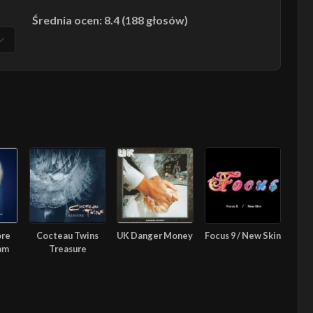
Średnia ocen: 8.4 (188 głosów)
ore
Cocteau Twins
UK Danger Money
Focus 9 / New Skin
am
Treasure