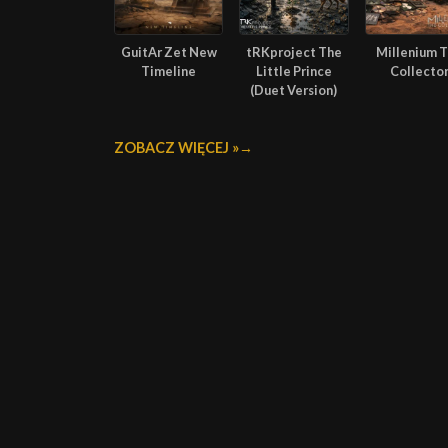
GuitAr Zet New
tRKproject The
Millenium 
Timeline
Little Prince
Collecto
(Duet Version)
ZOBACZ WIĘCEJ »