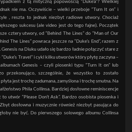
ypadkiem z tą mityczną popowością “Duke’a”? Wielkiej
jednak nie ma. Oczywiście – wielki przeboje “Turn It on” i
 tyle , reszta to jednak niezbyt radiowe utwory. Chociaż
iększego sukcesu (ale video jest do tego fajne). Początek
wsze cztery utwory, od “Behind The Lines” do “Man of Our
hind The Lines” powraca jeszcze na “Duke’s End”, razem z
. Genesis na Diuku udało się bardzo ładnie połączyć stare z
“Duke’s Travel” i cykl kilku utworów który płytę zaczyna –
 albumach Genesis – czyli piosenki typu “Turn It on” lub
o przekonująco, szczególnie, że wszystko to zostało
 płyta jest trochę zadumana, zamyślona i trochę smutna. Na
ałżeństwo Phila Collinsa. Bardziej dosłowne reminiscencje
t to utwór “Please Don’t Ask”. Bardzo osobista piosenka i
. Zbyt dosłowna i muzycznie również niezbyt pasująca do
mogłoby nie być. Do pierwszego solowego albumu Collinsa