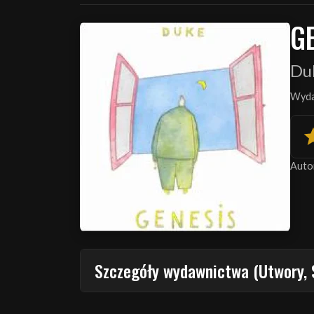
G
Du
Wyda
Auto
Szczegóły wydawnictwa (Utwory, 