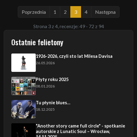
Poprzednia
1
2
3
4
Następna
Strona 3 z 4, recenzje: 49 - 72 z 94
Ostatnie felietony
1926-2026, czyli sto lat Milesa Davisa
26.05.2026
Płyty roku 2025
08.01.2026
Tu płynie blues…
18.12.2025
"Another story came full circle" - spotkanie
autorskie z Lunatic Soul – Wrocław,
14.11.2025