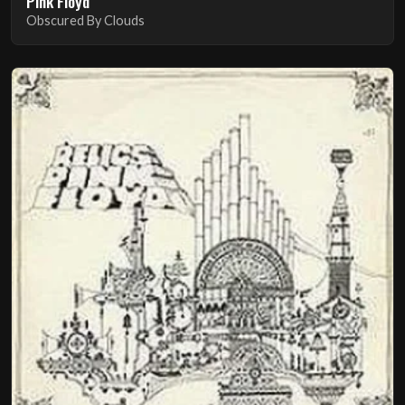
Pink Floyd
Obscured By Clouds