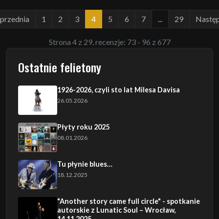
przednia
1
2
3
4
5
6
7
...
29
Nastę
Strona 4 z 29, recenzje: 73 - 96 z 677
Ostatnie felietony
1926-2026, czyli sto lat Milesa Davisa
26.05.2026
Płyty roku 2025
08.01.2026
Tu płynie blues…
18.12.2025
"Another story came full circle" - spotkanie
autorskie z Lunatic Soul – Wrocław,
14.11.2025