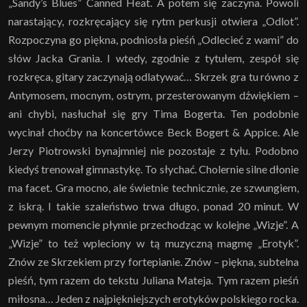
„Sandy’s Blues” Canned Heat. A potem się zaczyna. Powoli
narastający, rozkręcający się rytm perkusji otwiera „Odlot”.
Rozpoczyna go piękna, podniosła pieśń „Odlecieć z wami” do
słów Jacka Grania. I wtedy, zgodnie z tytułem, zespół się
rozkręca, gitary zaczynają odlatywać… Skrzek gra tu równo z
Antymosem, mocnym, ostrym, przesterowanym dźwiękiem –
ani chybi, nasłuchał się gry Tima Bogerta. Ten podobnie
wycinał choćby na koncertówce Beck Bogert & Appice. Ale
Jerzy Piotrowski bynajmniej nie pozostaje z tyłu. Podobno
kiedyś trenował gimnastykę. To słychać. Cholernie silne dłonie
ma facet. Gra mocno, ale świetnie technicznie, ze szwungiem,
z iskrą. I takie szaleństwo trwa długo, ponad 20 minut. W
pewnym momencie płynnie przechodząc w kolejne „Wizje”. A
„Wizje” to też wpleciony w tą muzyczną magmę „Erotyk”.
Znów ze Skrzekiem przy fortepianie. Znów – piękna, subtelna
pieśń, tym razem do tekstu Juliana Mateja. Tym razem pieśń
miłosna… Jeden z najpiękniejszych erotyków polskiego rocka.