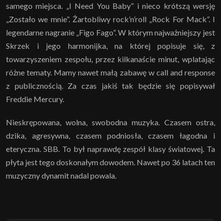
samego miejsca. „I Need You Baby” i nieco krótszą wersję
„Zostało we mnie”. Żartobliwy rock’n’roll „Rock For Mack”. I
legendarne nagranie „Figo Fago”. W którym najważniejszy jest
Skrzek i jego harmonijka, na której popisuje się, z
towarzyszeniem zespołu, przez kilkanaście minut, wplatając
różne tematy. Mamy nawet małą zabawę w call and response
z publicznością. Za czas jakiś tak będzie się popisywał
Freddie Mercury.
Nieskrępowana, wolna, swobodna muzyka. Czasem ostra,
dzika, agresywna, czasem podniosła, czasem łagodna i
eteryczna. SBB. To był naprawdę zespół klasy światowej. Ta
płyta jest tego doskonałym dowodem. Nawet po 36 latach ten
muzyczny dynamit nadal powala.