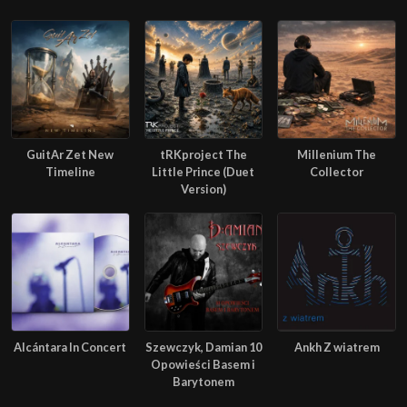
GuitAr Zet New
tRKproject The
Millenium The
Timeline
Little Prince (Duet
Collector
Version)
Alcántara In Concert
Szewczyk, Damian 10
Ankh Z wiatrem
Opowieści Basem i
Barytonem