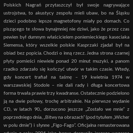
Polskich Nagrań przytaszczył był swoje nagrywające
ustrojstwa, to akustycy zespołu mieli ubaw, bo na Śląsku
dzieci podobno lepsze magnetofony miały po domach. Co
piszącego te słowa bynajmniej nie dziwi, jako że przez czas
pewien był dumnym właścicielem poniemieckiego kaseciaka
Siemensa, który wszelkie polskie Kasprzaki zjadał był na
obiad bez popicia. Chodzi o inną rzecz. Jedna strona czarnej
płyty pomieści niewiele ponad 20 minut muzyki, a panom
rzadko zdarzało się kończyć utwór w takim czasie. Wtedy,
gdy koncert trafiał na taśmę – 19 kwietnia 1974 w
warszawskiej Stodole – nie dali rady i długa koncertowa
forma trwała prawie trzy kwadranse. Ostatecznie podzielono
ją na dwie połowy, trochę arbitralnie. Na pierwsze wydanie
CD, w latach 90., dorzucono jeszcze „Zostało we mnie” z
poprzedniego dnia, „Bitwy na obrazach” (pod tytułem „Wicher
w polu dmie”) i słynne „Figo-Fago”. Oficjalna remasterowana
edycja z roku 2004 jako bonus dorzuciła jeszcze wczesną