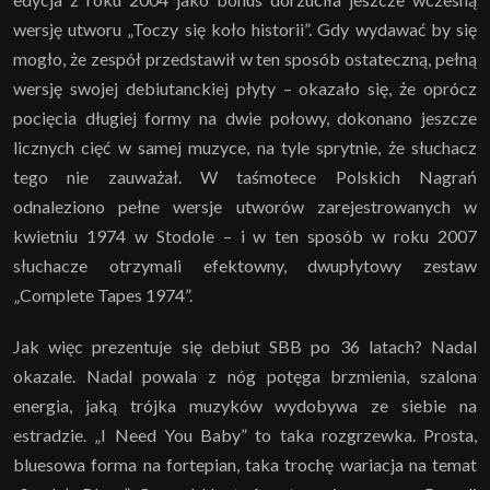
wersję utworu „Toczy się koło historii”. Gdy wydawać by się
mogło, że zespół przedstawił w ten sposób ostateczną, pełną
wersję swojej debiutanckiej płyty – okazało się, że oprócz
pocięcia długiej formy na dwie połowy, dokonano jeszcze
licznych cięć w samej muzyce, na tyle sprytnie, że słuchacz
tego nie zauważał. W taśmotece Polskich Nagrań
odnaleziono pełne wersje utworów zarejestrowanych w
kwietniu 1974 w Stodole – i w ten sposób w roku 2007
słuchacze otrzymali efektowny, dwupłytowy zestaw
„Complete Tapes 1974”.
Jak więc prezentuje się debiut SBB po 36 latach? Nadal
okazale. Nadal powala z nóg potęga brzmienia, szalona
energia, jaką trójka muzyków wydobywa ze siebie na
estradzie. „I Need You Baby” to taka rozgrzewka. Prosta,
bluesowa forma na fortepian, taka trochę wariacja na temat