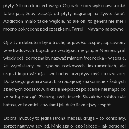
płyty. Albumu koncertowego. Oj, mało który wykonawca miał
takie jaja, żeby zacząć od płyty nagranej na żywo. Jane’s
Addiction miało takie wejście, no ale oni to generalnie mieli
mocno pokręcone pod czaszkami. Farrell i Navarro na pewno.
Oj, z tym debiutem było trochę bojów. Bo zespół, zaprawiony
w estradowych bojach po występach w grupie Niemen, grał
wtedy coś, co można by nazwać mianem free rocka – w sensie,
że wymiatamy na typowo rockowych instrumentach, ale
rządzi improwizacja, swobodny przepływ myśli muzycznej.
Do takiego grania akurat trio nadaje się znakomicie – żadnych
zbędnych dodatków, nikt się nie plącze po scenie, nie mając co
ze sobą począć. Zresztą, tych trzech Ślązaków robiło tyle
hałasu, że brzmieli chwilami jak dużo liczniejszy zespół.
Dobra, muzycy to jedna strona medalu, druga – to konsolety,
sprzęt nagrywający itd. Mniejsza o jego jakość – jak personel