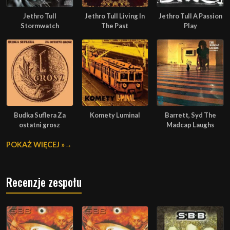
Jethro Tull
Jethro Tull Living In
Jethro Tull A Passion
Stormwatch
The Past
Play
Budka Suflera Za
Komety Luminal
Barrett, Syd The
ostatni grosz
Madcap Laughs
POKAŻ WIĘCEJ »
Recenzje zespołu