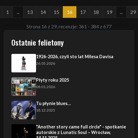
1
...
13
14
15
16
17
18
19
...
29
Strona 16 z 29, recenzje: 361 - 384 z 677
Ostatnie felietony
1926-2026, czyli sto lat Milesa Davisa
26.05.2026
Płyty roku 2025
08.01.2026
Tu płynie blues…
18.12.2025
"Another story came full circle" - spotkanie
autorskie z Lunatic Soul – Wrocław,
14.11.2025