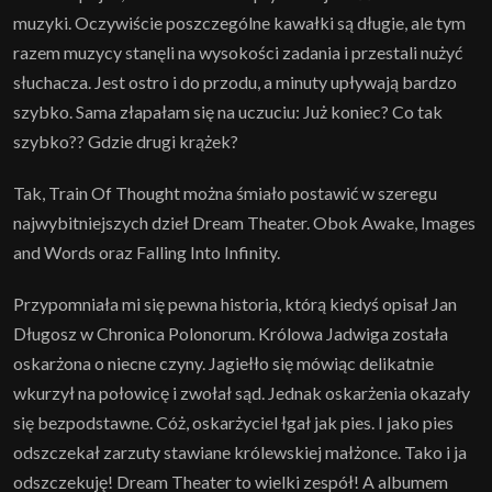
muzyki. Oczywiście poszczególne kawałki są długie, ale tym
razem muzycy stanęli na wysokości zadania i przestali nużyć
słuchacza. Jest ostro i do przodu, a minuty upływają bardzo
szybko. Sama złapałam się na uczuciu: Już koniec? Co tak
szybko?? Gdzie drugi krążek?
Tak, Train Of Thought można śmiało postawić w szeregu
najwybitniejszych dzieł Dream Theater. Obok Awake, Images
and Words oraz Falling Into Infinity.
Przypomniała mi się pewna historia, którą kiedyś opisał Jan
Długosz w Chronica Polonorum. Królowa Jadwiga została
oskarżona o niecne czyny. Jagiełło się mówiąc delikatnie
wkurzył na połowicę i zwołał sąd. Jednak oskarżenia okazały
się bezpodstawne. Cóż, oskarżyciel łgał jak pies. I jako pies
odszczekał zarzuty stawiane królewskiej małżonce. Tako i ja
odszczekuję! Dream Theater to wielki zespół! A albumem