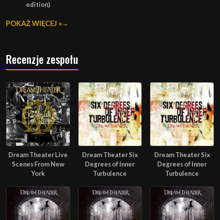
edition)
POKAŻ WIĘCEJ »
Recenzje zespołu
Dream Theater Live
Dream Theater Six
Dream Theater Six
Scenes From New
Degrees of Inner
Degrees of Inner
York
Turbulence
Turbulence