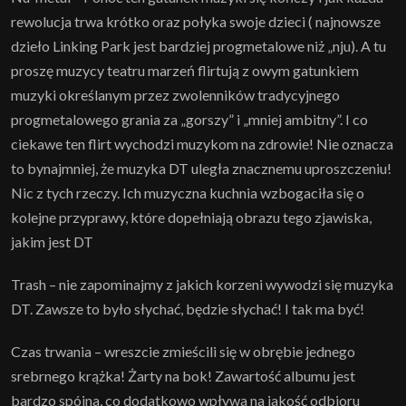
rewolucja trwa krótko oraz połyka swoje dzieci ( najnowsze
dzieło Linking Park jest bardziej progmetalowe niż „nju). A tu
proszę muzycy teatru marzeń flirtują z owym gatunkiem
muzyki określanym przez zwolenników tradycyjnego
progmetalowego grania za „gorszy” i „mniej ambitny”. I co
ciekawe ten flirt wychodzi muzykom na zdrowie! Nie oznacza
to bynajmniej, że muzyka DT uległa znacznemu uproszczeniu!
Nic z tych rzeczy. Ich muzyczna kuchnia wzbogaciła się o
kolejne przyprawy, które dopełniają obrazu tego zjawiska,
jakim jest DT
Trash – nie zapominajmy z jakich korzeni wywodzi się muzyka
DT. Zawsze to było słychać, będzie słychać! I tak ma być!
Czas trwania – wreszcie zmieścili się w obrębie jednego
srebrnego krążka! Żarty na bok! Zawartość albumu jest
bardzo spójna, co dodatkowo wpływa na jakość odbioru