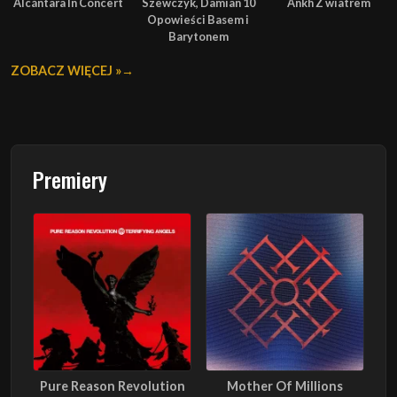
Alcántara In Concert
Szewczyk, Damian 10
Ankh Z wiatrem
Opowieści Basem i
Barytonem
ZOBACZ WIĘCEJ »
Premiery
Pure Reason Revolution
Mother Of Millions