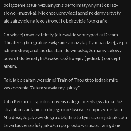
połączenie sztuk wizualnych z performatywnymi ( obraz-
słowo –muzyka). Nie chce uprawiać żadnej reklamy artysty,
ale zajrzyjcie na jego stronę! I obejrzyjcie fotografie!
Co więcej również teksty, jak zwykle w przypadku Dream
Theater są integralnie związane z muzyką. Tym bardziej, że po
ich wnikliwej analizie doszłam do wniosku, że mamy celowy
powrót do tematyki Awake. Cóż kolejny ( jednak!) concept
album.
Tak, jak pisałam wcześniej Train of Thougt to jednak miłe
zaskoczenie. Zatem stawiajmy „plusy”
John Petrucci – spiritus movens całego przedsięwzięcia. Już
straciłam zaufanie co do jego możliwości kompozytorskich.
Nie dość, że jak zwykle gra obłędnie to tym razem jednak cała
ta wirtuozeria służy jakości i po prostu wzrusza. Tam gdzie