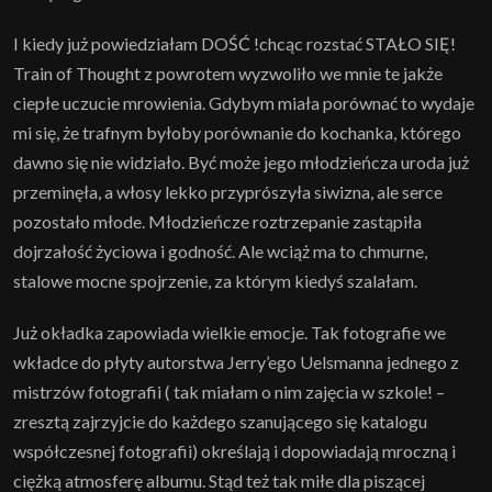
I kiedy już powiedziałam DOŚĆ !chcąc rozstać STAŁO SIĘ!
Train of Thought z powrotem wyzwoliło we mnie te jakże
ciepłe uczucie mrowienia. Gdybym miała porównać to wydaje
mi się, że trafnym byłoby porównanie do kochanka, którego
dawno się nie widziało. Być może jego młodzieńcza uroda już
przeminęła, a włosy lekko przyprószyła siwizna, ale serce
pozostało młode. Młodzieńcze roztrzepanie zastąpiła
dojrzałość życiowa i godność. Ale wciąż ma to chmurne,
stalowe mocne spojrzenie, za którym kiedyś szalałam.
Już okładka zapowiada wielkie emocje. Tak fotografie we
wkładce do płyty autorstwa Jerry’ego Uelsmanna jednego z
mistrzów fotografii ( tak miałam o nim zajęcia w szkole! –
zresztą zajrzyjcie do każdego szanującego się katalogu
współczesnej fotografii) określają i dopowiadają mroczną i
ciężką atmosferę albumu. Stąd też tak miłe dla piszącej