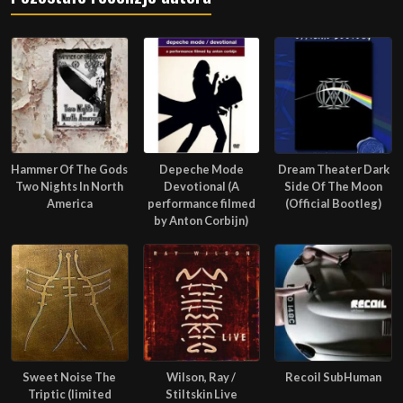
Hammer Of The Gods
Depeche Mode
Dream Theater Dark
Two Nights In North
Devotional (A
Side Of The Moon
America
performance filmed
(Official Bootleg)
by Anton Corbijn)
Sweet Noise The
Wilson, Ray /
Recoil SubHuman
Triptic (limited
Stiltskin Live