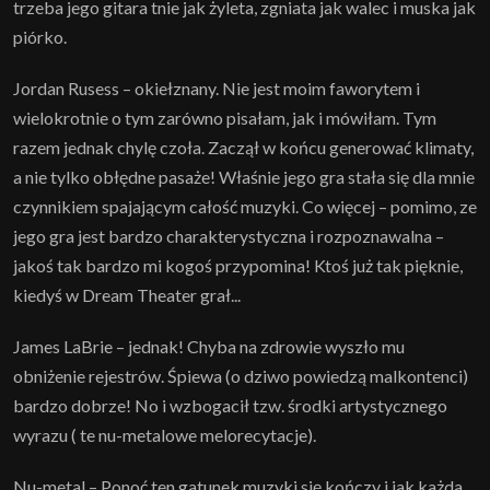
trzeba jego gitara tnie jak żyleta, zgniata jak walec i muska jak
piórko.
Jordan Rusess – okiełznany. Nie jest moim faworytem i
wielokrotnie o tym zarówno pisałam, jak i mówiłam. Tym
razem jednak chylę czoła. Zaczął w końcu generować klimaty,
a nie tylko obłędne pasaże! Właśnie jego gra stała się dla mnie
czynnikiem spajającym całość muzyki. Co więcej – pomimo, ze
jego gra jest bardzo charakterystyczna i rozpoznawalna –
jakoś tak bardzo mi kogoś przypomina! Ktoś już tak pięknie,
kiedyś w Dream Theater grał...
James LaBrie – jednak! Chyba na zdrowie wyszło mu
obniżenie rejestrów. Śpiewa (o dziwo powiedzą malkontenci)
bardzo dobrze! No i wzbogacił tzw. środki artystycznego
wyrazu ( te nu-metalowe melorecytacje).
Nu-metal – Ponoć ten gatunek muzyki się kończy i jak każda