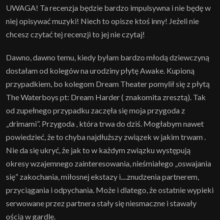
UWAGA! Ta recenzja będzie bardzo impulsywna i nie będę w
niej opisywać muzyki! Niech to opisze ktoś inny! Jeżeli nie
chcesz czytać tej recenzji to jej nie czytaj!
Dawno, dawno temu, kiedy byłam bardzo młodą dziewczyną
dostałam od kolegów na urodziny płytę Awake. Kupioną
przypadkiem, bo kolegom Dream Theater pomylił się z płytą
The Waterboys pt: Dream Harder ( znakomita zresztą). Tak
od zupełnego przypadku zaczęła się moja przygoda z
„drimami”. Przygoda , która trwa do dziś. Mogłabym nawet
powiedzieć, że to chyba najdłuższy związek w jakim trwam .
Nie da się ukryć, że jak to w każdym związku występują
okresy wzajemnego zainteresowania, nieśmiałego „oswajania
się” zakochania, miłosnej ekstazy i....znudzenia partnerem,
przyciągania i odpychania. Może i dlatego, że ostatnie wypieki
serwowane przez partnera stały się niesmaczne i stawały
ością w gardle.