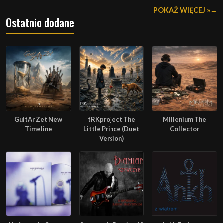
POKAŻ WIĘCEJ »
Ostatnio dodane
GuitAr Zet New
tRKproject The
Millenium The
Timeline
Little Prince (Duet
Collector
Version)