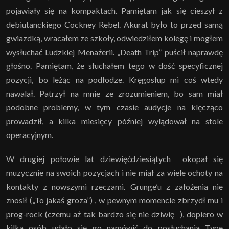
pojawiały się na kompaktach. Pamiętam jak się cieszył z
debiutanckiego Cockney Rebel. Akurat było to przed samą
gwiazdką, wracałem ze szkoły, odwiedziłem kolegę i mogłem
wysłuchać Ludzkiej Menażerii. „Death Trip” puścił naprawdę
głośno. Pamiętam, że słuchałem tego w dość specyficznej
pozycji, bo leżąc na podłodze. Kręgosłup mi coś wtedy
nawalał. Patrzył na mnie ze zrozumieniem, bo sam miał
podobne problemy, w tym czasie audycje na klęcząco
prowadził, a kilka miesięcy później wylądował na stole
operacyjnym.
W drugiej połowie lat dziewięćdziesiątych okopał się
muzycznie na swoich pozycjach i nie miał za wiele ochoty na
kontakty z nowszymi rzeczami. Grunge’u z założenia nie
znosił („To jakaś groza”) , w pewnym momencie zbrzydł mu i
prog-rock (czemu aż tak bardzo się nie dziwię ), dopiero w
kilka osób udało się go namówić do posłuchania Type