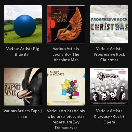
Various Artists Big
Various Artists
Various Artists
Blue Ball
Leonardo - The
Progressive Rock
Absolute Man
Christmas
Various Artists Zapnij
Various Artists Anioły
Various Artists
mnie
w kolorze (piosenki z
Krzyżacy - Rock +
repertuaru Ewy
Opera
Demarczyk)