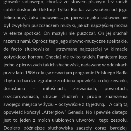
głównie radiowego, chociaż ze słowem pisanym też radził
sobie doskonale (lekturę Tylko Rocka zaczynałem od jego
felietonów). Jako radiowiec… po pierwsze jako radiowiec nie
był zwykłym puszczaczem muzyki, jakich najczęściej można
w eterze spotkać. On muzyki nie puszczał. On jej słuchał
razem z nami. Oprócz tego jego słowno-muzyczne spektakle,
de facto słuchowiska, utrzymane najczęściej w klimacie
gotyckiego horroru. Chociaż nie tylko takich. Pamiętam jego
jedno z pierwszych takich słuchowisk, nadawane w odcinkach
przez lato 1986 roku, w czwartym programie Polskiego Radia
i była to bardzo zgrabnie zrobiona opowieść o dojrzewaniu,
dorastaniu – miłościach, zerwaniach, powrotach,
rozczarowaniach, utracie złudzeń i próbie znalezienia
swojego miejsca w życiu – oczywiście z tą jedyną. A całą tą
opowieść kończył „Afterglow” Genesis. No i pewnie dlatego
jest to jeden z moich ulubionych utworów tego zespołu.
Dopiero późniejsze słuchowiska zaczęły coraz bardziej