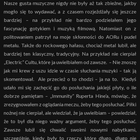
Nasze gusta muzyczne nigdy nie były aż tak zbieżne, jakby
mogło się to wydawać, a z czasem rozjeżdżały się jeszcze
bardziej – na przykład nie bardzo podzielałem jego
fascynację gotykiem i muzyką filmową. Natomiast on z
politowaniem patrzył na moje skłonności do AORu i pudel
metalu. Także do rockowego hałasu, chociaż metal lubił, ale
bardziej ten klasyczny, tradycyjny. Na przykład nie cierpiał
„Electric” Cultu, które ja uwielbiałem od zawsze. – Nie znoszę
jak mi krew z uszu idzie w czasie słuchania muzyki – tak ją
skomentował. Ale przecież o to chodzi – ja na to. Kiedyś
udało mi się zachęcić go do posłuchania jakiejś płyty, o ile
dobrze pamiętam – „Immunity” Ruperta Hine’a, mówiąc, że
zrezygnowałem z oglądania meczu, żeby tego posłuchać. Piłki
nożnej nie cierpiał, ale wiedział, że ja uwielbiam – powiedział,
że to był dla niego ważny argument, żeby tego posłuchać.
Zawsze lubił się chwalić swoimi nowymi nabytkami,
szczególnie, kiedy były to rzeczy, które długo, długo nie