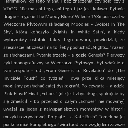
Hammillowi do tego miana. I bez znaczenia, czy solo, czy z
VDGG. Nie ma ani tego, ani tego i już jest kulawo. Pytanie
drugie – a gdzie The Moody Blues? W lecie 1986 puszczał w
Wieczorze Płytowym składankę Moodies – „Voices In The
Sky”, którą kończyło „Nights In White Satin”, a kiedy
wybrzmiały ostatnie takty tego utworu, powiedział, że
szesnaście lat czekał na to, żeby posłuchać „Nights…” razem
ze słuchaczami. Pytanie trzecie – a gdzie Genesis? Pierwszy
cykl monograficzny w Wieczorze Płytowym był właśnie o
tym zespole – od „From Genesis to Revelation” do „The
Invicible Touch”, co tydzień, dwa prze kilka miesięcy
mogliśmy posłuchać całej dyskografii. Po czwarte – a gdzie
Pink Floyd? Finał „Echoes” (nie jest zbyt długi, spokojnie by
się zmieścił – bo przecież o całym „Echoes” nie mówimy)
uważał za jeden z najwspanialszych momentów w historii
muzyki rozrywkowej. Po piąte – a Kate Bush? Tomek na jej
punkcie miał kompletnego świra (pod tym względem zawsze