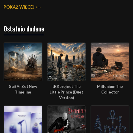
POKAŻ WIĘCEJ »
Ostatnio dodane
GuitAr Zet New
tRKproject The
Millenium The
Timeline
Little Prince (Duet
Collector
Version)