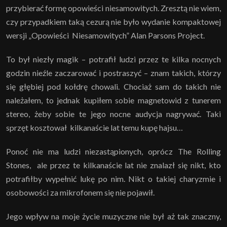
przybierać formę opowieści niesamowitych. Zresztą nie wiem,
czy przypadkiem taką cezurą nie było wydanie kompaktowej
wersji „Opowieści Niesamowitych” Alan Parsons Project.
To był niezły magik – potrafił ludzi przez te kilka nocnych
godzin nieźle zaczarować i postraszyć – znam takich, którzy
się głębiej pod kołdrę chowali. Chociaż sam do takich nie
należałem, to jednak kupiłem sobie magnetowid z tunerem
stereo, żeby sobie te jego nocne audycja nagrywać. Taki
sprzęt kosztował kilkanaście lat temu kupę hajsu…
Ponoć nie ma ludzi niezastąpionych, oprócz The Rolling
Stones, ale przez te kilkanaście lat nie znalazł się nikt, kto
potrafiłby wypełnić lukę po nim. Nikt o takiej charyzmie i
osobowości za mikrofonem się nie pojawił.
Jego wpływ na moje życie muzyczne nie był aż tak znaczny,