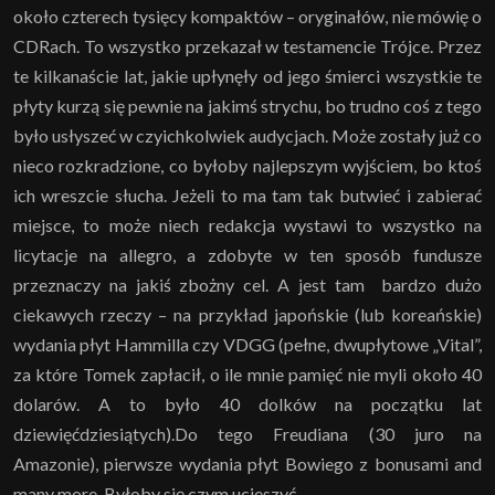
około czterech tysięcy kompaktów – oryginałów, nie mówię o
CDRach. To wszystko przekazał w testamencie Trójce. Przez
te kilkanaście lat, jakie upłynęły od jego śmierci wszystkie te
płyty kurzą się pewnie na jakimś strychu, bo trudno coś z tego
było usłyszeć w czyichkolwiek audycjach. Może zostały już co
nieco rozkradzione, co byłoby najlepszym wyjściem, bo ktoś
ich wreszcie słucha. Jeżeli to ma tam tak butwieć i zabierać
miejsce, to może niech redakcja wystawi to wszystko na
licytacje na allegro, a zdobyte w ten sposób fundusze
przeznaczy na jakiś zbożny cel. A jest tam bardzo dużo
ciekawych rzeczy – na przykład japońskie (lub koreańskie)
wydania płyt Hammilla czy VDGG (pełne, dwupłytowe „Vital”,
za które Tomek zapłacił, o ile mnie pamięć nie myli około 40
dolarów. A to było 40 dolków na początku lat
dziewięćdziesiątych).Do tego Freudiana (30 juro na
Amazonie), pierwsze wydania płyt Bowiego z bonusami and
many more. Byłoby się czym ucieszyć.