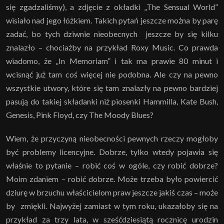
się zgadzaliśmy), a zdjęcie z okładki „The Sensual World”
wisiało nad jego łóżkiem. Takich pytań jeszcze można by parę
zadać, bo tych dziwnie nieobecnych jeszcze by się kilku
znalazło – chociażby na przykład Roxy Music. Co prawda
wiadomo, że „In Memoriam” i tak ma prawie 80 minut i
wcisnąć już tam coś więcej nie podobna. Ale czy na pewno
wszystkie utwory, które się tam znalazły na pewno bardziej
pasują do takiej składanki niż piosenki Hammilla, Kate Bush,
Genesis, Pink Floyd, czy The Moody Blues?
Wiem, że przyczyną nieobecności pewnych rzeczy mogłoby
być problemy licencyjne. Dobrze, tylko wtedy pojawia się
właśnie to pytanie – robić coś w ogóle, czy robić dobrze?
Moim zdaniem – robić dobrze. Może trzeba było powiercić
dziurę w brzuchu właścicielom praw jeszcze jakiś czas – może
by zmiękli. Najwyżej zamiast w tym roku, ukazałoby się na
przykład za trzy lata, w sześćdziesiątą rocznicę urodzin