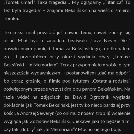
„Tomek umarł? Taka tragedia… My oglądamy „Titanica”. To
też była tragedia” – znajomi Beksińskich na wieść o śmierci
Tomka.
Ten tekst miał powstać już dawno temu, nawet zaczął się
pisać. Miał być o sanockim festiwalu „Love Never Dies”
poświęconym pamięci Tomasza Beksińskiego, a odkopałem
go i przerobiłem przy okazji wydania płyty „Tomasz
Beksiński – In Memoriam”. Teraz przypomniałem sobie o tym
nieszczęściu wydawniczym i postanowiłem „dać mu odpór”,
bo coraz głośniej o filmie pod tytułem „Ostatnia rodzina”,
poświęconym przede wszystkim obu panom Beksińskim. Na
razie widać na zdjęciach, że Dawid Ogrodnik wygląda
dokładnie jak Tomek Beksiński, jest tylko nieco bardziej przy
kości, a Andrzej Seweryn (co oni mu z nosem zrobili) wcale nie
wygląda jak Zdzisław Beksiński. Ciekawe jaki to będzie film,
czy tak „dobry” jak „In Memoriam”? Mocno się tego boję.