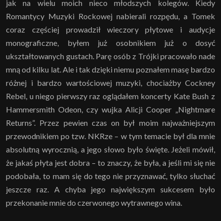
jak na wielu moich nieco młodszych kolegów. Kiedy
Romantycy Muzyki Rockowej nabierali rozpędu, a Tomek
coraz częściej prowadził wieczory płytowe i audycje
monograficzne, byłem już osobnikiem już o dosyć
ukształtowanych gustach. Parę osób z Trójki pracowało nade
mną od kilku lat. Ale i tak dzięki niemu poznałem masę bardzo
różnej i bardzo wartościowej muzyki, chociażby Cockney
Rebel, u niego pierwszy raz oglądałem koncerty Kate Bush z
Hammersmith Odeon, czy wujka Alicji Cooper „Nightmare
Returns”. Przez pewien czas on był moim najważniejszym
przewodnikiem po tzw. NKRze – w tym temacie był dla mnie
absolutną wyrocznią, a jego słowo było święte. Jeżeli mówił,
że jakaś płyta jest dobra – to znaczy, że była, a jeśli mi się nie
podobała, to mam się do tego nie przyznawać, tylko słuchać
jeszcze raz. A chyba jego największym sukcesem było
przekonanie mnie do czerwonego wytrawnego wina.