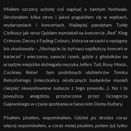
Miałem szczerą ochotę coś napisać o tamtym festiwalu.
Skrobnąłem kilka stron i jakoś pogubiłem się w wątkach,
wydarzeniach i koncertach. Najlepiej pamiętam Tyldę
Ciołkosz jak wraz Quidam wymiatali na koncercie „Red” King
Crimson, Decoy z Fading Colours, która na wrzaski o następny
bis skwitowała – „Słuchajcie, to był nasz najdłuższy koncert w
karierze” i wieczorny, sanocki rynek, gdzie z głośników na
urzędzie miejskim dobiegała muzyka Jethro Tull, Roxy Music,
Cockney Rebel tym podobnych ulubieńców Tomka
Beksińskiego (mieszkańcy okolicznych budynków musieli
cierpieć niewysłowione katusze z tego powodu…). No i ta
powyższa anegdota, przytoczona przez Grzegorza
Gajewskiego w czasie spotkania w Sanockim Domu Kultury.
Pisałem, pisałem, wspominałem. Gdzieś po drodze coraz
więcej wspominałem, a coraz mniej pisałem, potem już tylko