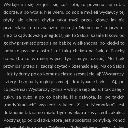
Wydaje mi się, że jeśli się coś robi, to powinno się robić
dobrze, albo wcale. Nie wiem, co sobie myśleli wydawcy tej
płyty, ale akurat chyba taka myśl przez głowę im nie
przeleciała. To co znalazło się na „In Memoriam” kojarzy mi
się z taką żydowską anegdotą, jak to Salcia kazała Ickowi od
gojów przynieść przepis na babkę wielkanocną, bo kiedyś to
jadła to pyszne ciasto i też taką chciała na święto Paschy
upiec (bo to w mniej więcej tym samym czasie). No Icek
przyniósł przepis i zaczął czytać – Szesnaście jaj, Na co Salcia
– Idź ty durny, po co komu na ciasto szesnaście jaj! Wystarczy
cztery. Trzy funty mąki pszennej – kontynuuje Icek. – Aj, po
co pszenna? Wystarczy żytnia – wtrąca się Salcia. I tak dalej –
cukru za dużo, a po co bakalie. Nie dziwota, że po takich
„modyfikacjach” wyszedł zakalec. Z „In Memoriam” jest
dokładnie tak samo miało być coś ekstra – wyszedł zakalec.
Poczynając od okładki, która jest absolutną pomyłką. Ponoć
jest to dzieło w stylu Zdzisława Beksińskiego. Jasne. A Jan