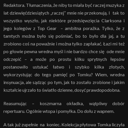
Redaktora. Tłumaczenia, że niby to miała być raczej muzyka z
lat dziewięćdziesiątych „raczej” mnie nie przekonują. I tak to
wszystko wyszło, jak niektóre przedsięwzięcia Clarksona i
jego kolegów z Top Gear – ambitna porażka. Tylko, że z
tamtych można było się pośmiać, bo to było dla jaj, a tu
zrobiono coś na poważnie i można tylko zapłakać. Łazi mi też
po głowie pewna wredna myśl i nie bardzo chce się ode mnie
odczepić – a może po prostu kilku sprytnych łepsów
postanowiło ustukać łatwo i szybko kilka złotych,
wykorzystując do tego pamięć po Tomku? Wiem, wredna
insynuacja, ale sądząc po tym, jak to zostało zrobione i jakim
kształcie ujrzało to światło dzienne, dosyć prawdopodobna.
Reasumując – koszmarna okładka, wątpliwy dobór
repertuaru. Ogólnie wtopa i pomyłka. Do dołu z wapnem.
A tak już zupełnie na koniec. Kolekcja płytowa Tomka liczyła