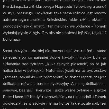
Pierdzimączka z B-klasowego Naprzodu Tyłowice gra ponoć
w stylu Messiego. Dokładnie taka sama różnica jest między
autorem tego malunku, a Beksińskim. Jakieś
cóś
na okładce,
ponoć pęknięty diament
.
I ten malunek we wkładce – Tomek
wyłaniający się z mgły. Czy aby nie smoleńskiej? Nie, to jakieś
bohomazy.
Sama muzyka – do niej nie można mieć zastrzeżeń – same
świetne, albo co najmniej dobre kawałki i gdyby była to
składanka pod tytułem „Kilka fajnych piosenek”, no to jak
najbardziej w porządku. Natomiast jeżeli ma to być zestaw
„Tomasz Beksiński – In Memoriam”, to dobór repertuaru jest
delikatnie mówiąc, bardzo dyskusyjny. A mniej delikatnie –
panowie, bez jaj! Pierwsze i jakże ważne pytanie – a gdzie
Peter Hammill? Kiedyś rozmawialiśmy na temat idoli i Tomek
powiedział, że właściwie nie ma kogoś takiego, ale najbliżej