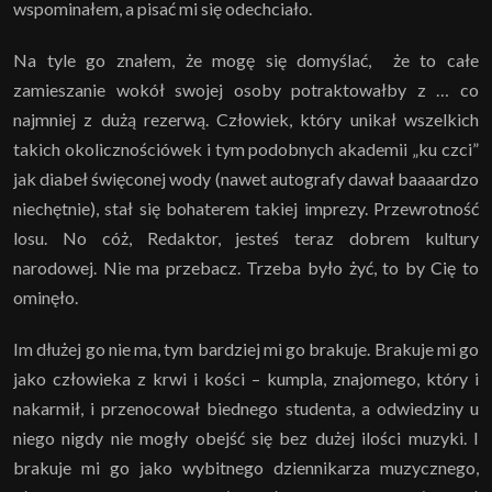
wspominałem, a pisać mi się odechciało.
Na tyle go znałem, że mogę się domyślać, że to całe
zamieszanie wokół swojej osoby potraktowałby z … co
najmniej z dużą rezerwą. Człowiek, który unikał wszelkich
takich okolicznościówek i tym podobnych akademii „ku czci”
jak diabeł święconej wody (nawet autografy dawał baaaardzo
niechętnie), stał się bohaterem takiej imprezy. Przewrotność
losu. No cóż, Redaktor, jesteś teraz dobrem kultury
narodowej. Nie ma przebacz. Trzeba było żyć, to by Cię to
ominęło.
Im dłużej go nie ma, tym bardziej mi go brakuje. Brakuje mi go
jako człowieka z krwi i kości – kumpla, znajomego, który i
nakarmił, i przenocował biednego studenta, a odwiedziny u
niego nigdy nie mogły obejść się bez dużej ilości muzyki. I
brakuje mi go jako wybitnego dziennikarza muzycznego,