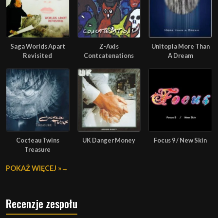
Saga Worlds Apart
Z-Axis
Unitopia More Than
Revisited
Contcatenations
A Dream
Cocteau Twins
UK Danger Money
Focus 9 / New Skin
Treasure
POKAŻ WIĘCEJ »
Recenzje zespołu